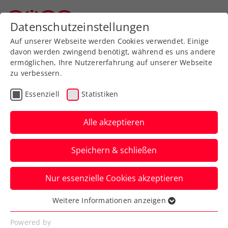
Zurück zur Newsübersicht
Datenschutzeinstellungen
Oberösterreichischer Tennisverband
Auf unserer Webseite werden Cookies verwendet. Einige
davon werden zwingend benötigt, während es uns andere
ermöglichen, Ihre Nutzererfahrung auf unserer Webseite
zu verbessern.
Turniere
WTA
Essenziell
Statistiken
Upper Austria Ladies
Linz: Topgesetzte
Alle akzeptieren
Ostapenko triumphiert
Speichern & schließen
Die Baltin sichert sich bei der WTA-500-
Nur essenzielle Cookies akzeptieren
Premiere in Oberösterreich die neue
Swarovski-Trophäe.
Weitere Informationen anzeigen
Essenziell
Verfasst von: Presseaussendung / Redaktion, 04.02.2024
Essenzielle Cookies werden für grundlegende
Powered by