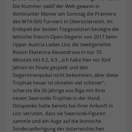
Die Nummer zwölf der Welt gewann in
Dieser Wert speichert Ihre Consent-
dominanter Manier am Sonntag die Premiere
Einstellungen. Unter anderem eine
zufällig generierte ID, für die
des WTA-500-Turniers in Oberösterreich. Im
Zweck
historische Speicherung Ihrer
Endspiel der beiden Topgesetzten besiegte die
vorgenommen Einstellungen, falls der
lettische French-Open-Siegerin von 2017 beim
Webseiten-Betreiber dies eingestellt
Upper Austria Ladies Linz die zweitgereihte
hat.
Russin Ekaterina Alexandrova in nur 70
Minuten mit 6:2, 6:3. „Ich habe hier vor fünf
Jahren im Finale gespielt und den
Siegerinnenpokal nicht bekommen, aber diese
Trophäe heuer ist ohnehin viel schöner“,
scherzte die 26-Jährige aus Riga mit ihrer
neuen Swarovski-Trophäe in der Hand.
Ostapenko hatte bereits bei ihrer Ankunft in
Linz verraten, dass sie Swarovski-Figuren
sammle und ein Auge auf die ikonische
Sonderanfertigung der österreichischen