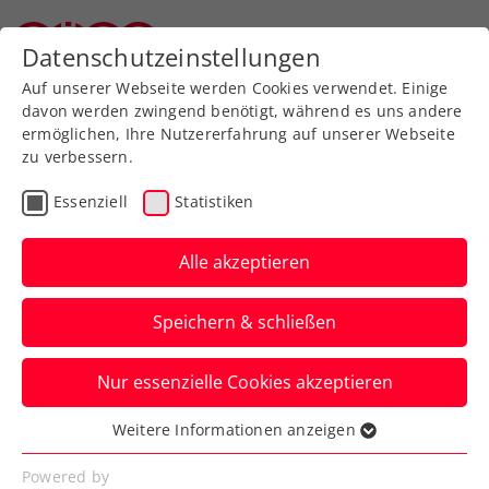
Zurück zur Newsübersicht
Datenschutzeinstellungen
Oberösterreichischer Tennisverband
Auf unserer Webseite werden Cookies verwendet. Einige
davon werden zwingend benötigt, während es uns andere
ermöglichen, Ihre Nutzererfahrung auf unserer Webseite
zu verbessern.
WTA
Turniere
Verbands-Info
Essenziell
Statistiken
Vadlau eröffnet FE&MALE
Sports Conference
Alle akzeptieren
„Advantage Ladies“
Speichern & schließen
Die Segel-Olympiasiegerin ist eine der
Nur essenzielle Cookies akzeptieren
Top-Speakerinnen beim Frauensportevent
am 29. Jänner in Linz.
Weitere Informationen anzeigen
Essenziell
Verfasst von: Presseaussendung / Redaktion, 22.01.2025
Essenzielle Cookies werden für grundlegende
Powered by