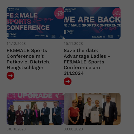
11.12.2023
16.11.2023
FE&MALE Sports
Save the date:
Conference mit
Advantage Ladies –
Petkovic, Dietrich,
FE&MALE Sports
Hengstschläger
Conference am
31.1.2024
30.10.2023
30.06.2023