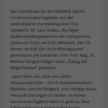
Dieser Wert speichert Ihre Consent-
Der Countdown für die FE&MALE Sports
Einstellungen. Unter anderem eine
zufällig generierte ID, für die
Conference wird begleitet von der
Zweck
historische Speicherung Ihrer
spektakulären Vorstellung einer Top-
vorgenommen Einstellungen, falls der
Speakerin. Dr. Lara Vadlau, die Segel-
Webseiten-Betreiber dies eingestellt
Goldmedaillengewinnerin der Olympischen
hat.
Spiele von Paris, wird am Mittwoch, den 29.
Jänner, ab 9:45 Uhr im Eröffnungspanel
gemeinsam mit Genetiker Univ. Prof. Mag. Dr.
Markus Hengstschläger einen „Dialog der
Möglichkeiten“ gestalten.
„Sport lehrt uns, über uns selbst
hinauszuwachsen – durch Zusammenarbeit,
Resilienz und die Fähigkeit, sich ständig neuen
Herausforderungen zu stellen. In meiner
Karriere als Seglerin habe ich gelernt, dass
Erfolg nicht nur auf physischer Stärke,