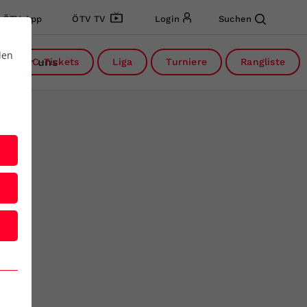
ÖTV App
ÖTV TV
Login
Suchen
den
Über uns
DC-Tickets
Liga
Turniere
Rangliste