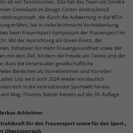
ehr als ein Tennisturnier. Das hat das Team um Sandra
rnier-Comeback im Design Center eindrucksvoll
ndeshauptstadt, die durch die Aufwertung in die WTA-
g erfährt, hat in vielerlei Hinsicht Vorbildwirkung.
 etwa beim Frauensport-Symposium der Frauensport im
t. Mit der Ausrichtung als Green-Event, der
nen, Initiativen für mehr Frauengesundheit sowie der
en mit dem Ziel, Kindern die Freude am Tennis und der
, dass die Veranstalter gesellschaftliche
len Bereichen als Vorreiterinnen und Vorreiter
adies Linz wird auch 2024 wieder ein deutlich
terreich in die internationale Sportwelt hinaus
ann Mag. Thomas Stelzer bereits auf die 33. Auflage
Markus Achleitner:
rahlkraft für den Frauensport sowie für den Sport-,
rt Oberösterreich