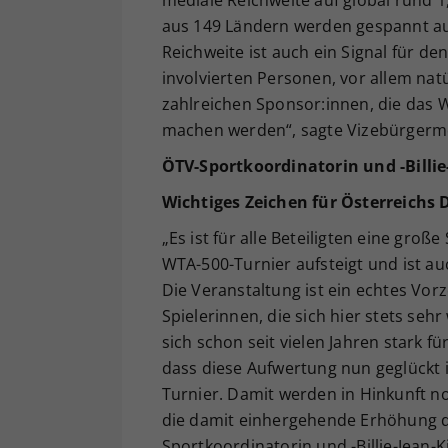
mediale Reichweite auf global rund 1
aus 149 Ländern werden gespannt au
Reichweite ist auch ein Signal für d
involvierten Personen, vor allem na
zahlreichen Sponsor:innen, die das W
machen werden“, sagte Vizebürgerme
ÖTV-Sportkoordinatorin und -Billi
Wichtiges Zeichen für Österreichs
„Es ist für alle Beteiligten eine gro
WTA-500-Turnier aufsteigt und ist au
Die Veranstaltung ist ein echtes Vorz
Spielerinnen, die sich hier stets seh
sich schon seit vielen Jahren stark f
dass diese Aufwertung nun geglückt is
Turnier. Damit werden in Hinkunft n
die damit einhergehende Erhöhung de
Sportkoordinatorin und -Billie-Jean