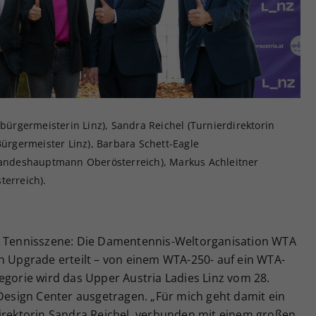
Zweck
generierte ID, für die historische Speicherung
Ihrer vorgenommen Einstellungen, falls der
Webseiten-Betreiber dies eingestellt hat.
ebürgermeisterin Linz), Sandra Reichel (Turnierdirektorin
Bürgermeister Linz), Barbara Schett-Eagle
(Landeshauptmann Oberösterreich), Markus Achleitner
terreich).
hs Tennisszene: Die Damentennis-Weltorganisation WTA
n Upgrade erteilt – von einem WTA-250- auf ein WTA-
egorie wird das Upper Austria Ladies Linz
vom 28.
 Design Center ausgetragen. „Für mich geht damit ein
direktorin Sandra Reichel, verbunden mit einem großen