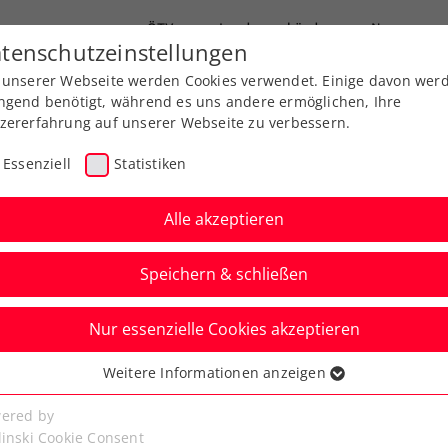
ÖTV
Landesverbände
News
tenschutzeinstellungen
 unserer Webseite werden Cookies verwendet. Einige davon wer
end-Leistungssport
Ausbildung
Services
ngend benötigt, während es uns andere ermöglichen, Ihre
zererfahrung auf unserer Webseite zu verbessern.
Essenziell
Statistiken
Alle akzeptieren
Speichern & schließen
Nur essenzielle Cookies akzeptieren
 Austria Ladies Linz
Weitere Informationen anzeigen
ssenziell
TA-500-Event
senzielle Cookies werden für grundlegende Funktionen der
ered by
bseite benötigt. Dadurch ist gewährleistet, dass die Webseite
linski Cookie Consent