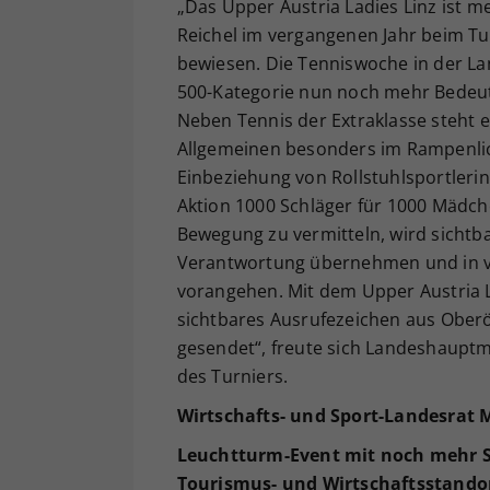
„Das Upper Austria Ladies Linz ist m
Reichel im vergangenen Jahr beim Tu
bewiesen. Die Tenniswoche in der La
500-Kategorie nun noch mehr Bedeutun
Neben Tennis der Extraklasse steht
Allgemeinen besonders im Rampenlich
Einbeziehung von Rollstuhlsportlerin
Aktion 1000 Schläger für 1000 Mädch
Bewegung zu vermitteln, wird sichtbar
Verantwortung übernehmen und in vie
vorangehen. Mit dem Upper Austria L
sichtbares Ausrufezeichen aus Oberös
gesendet“, freute sich Landeshauptm
des Turniers.
Wirtschafts- und Sport-Landesrat 
Leuchtturm-Event mit noch mehr St
Tourismus- und Wirtschaftsstando