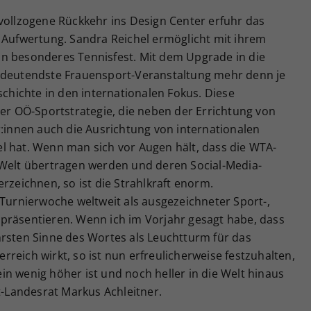
vollzogene Rückkehr ins Design Center erfuhr das
e Aufwertung. Sandra Reichel ermöglicht mit ihrem
n besonderes Tennisfest. Mit dem Upgrade in die
bedeutendste Frauensport-Veranstaltung mehr denn je
schichte in den internationalen Fokus. Diese
rer OÖ-Sportstrategie, die neben der Errichtung von
r:innen auch die Ausrichtung von internationalen
l hat. Wenn man sich vor Augen hält, dass die WTA-
 Welt übertragen werden und deren Social-Media-
rzeichnen, so ist die Strahlkraft enorm.
 Turnierwoche weltweit als ausgezeichneter Sport-,
präsentieren. Wenn ich im Vorjahr gesagt habe, dass
hrsten Sinne des Wortes als Leuchtturm für das
reich wirkt, so ist nun erfreulicherweise festzuhalten,
n wenig höher ist und noch heller in die Welt hinaus
rt-Landesrat Markus Achleitner.