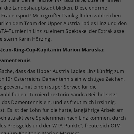
,38 Milliarden erreichte TV-Haushalte, Zuseher:innen
f die Landeshauptstadt blicken. Diese enorme
en Frauensport! Mein großer Dank gilt den zahlreichen
türlich dem Team der Upper Austria Ladies Linz und den
TA-Turnier in Linz zu einem Spektakel der Extraklasse
isterin Karin Hörzing.
e-Jean-King-Cup-Kapitänin Marion Maruska:
 Damentennis
ße Sache, dass das Upper Austria Ladies Linz künftig zum
ch für Österreichs Damentennis ein wichtiges Zeichen.
eigeevent, mit einem super Service für die
r wohl fühlen. Turnierdirektorin Sandra Reichel setzt
ür das Damentennis ein, und es freut mich irrsinnig,
t. Es ist der Lohn für die harte, langjährige Arbeit am
och attraktivere Spielerinnen nach Linz kommen, durch
s Preisgelds und der WTA-Punkte“, freute sich ÖTV-
-King-Cup-Kapitänin Marion Maruska.