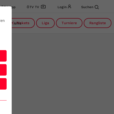
ÖTV App
ÖTV TV
Login
Suchen
den
Über uns
DC-Tickets
Liga
Turniere
Rangliste