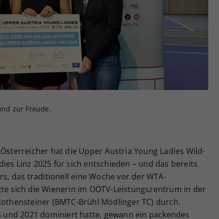
Zweck
generierte ID, für die historische Speicherung
Ihrer vorgenommen Einstellungen, falls der
Webseiten-Betreiber dies eingestellt hat.
rund zur Freude.
 Österreicher hat die Upper Austria Young Ladies Wild-
ies Linz 2025 für sich entschieden – und das bereits
rs, das traditionell eine Woche vor der WTA-
zte sich die Wienerin im OÖTV-Leistungszentrum in der
 Rothensteiner (BMTC-Brühl Mödlinger TC) durch.
18 und 2021 dominiert hatte, gewann ein packendes