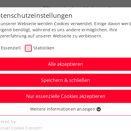
ÖTV
Landesverbände
News
tenschutzeinstellungen
 unserer Webseite werden Cookies verwendet. Einige davon wer
end-Leistungssport
Ausbildung
Services
ngend benötigt, während es uns andere ermöglichen, Ihre
zererfahrung auf unserer Webseite zu verbessern.
Essenziell
Statistiken
Alle akzeptieren
Speichern & schließen
Nur essenzielle Cookies akzeptieren
Young Ladies Wild-
Weitere Informationen anzeigen
ssenziell
 Triple für
senzielle Cookies werden für grundlegende Funktionen der
ered by
bseite benötigt. Dadurch ist gewährleistet, dass die Webseite
linski Cookie Consent