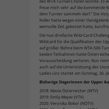
des WTA-Turniers holen konnte. Es war
freue mich sehr auf die kommende Wo
dem Turnier sammeln darf.“ Die Vorja
Koller hatte wegen einer Handgelenks
wertvolle Zeit gekostet hatte, kurzfri
Die nun dreifache Wild-Card-Challeng
Wildcard für die Qualifikation des Up
auf großer Bühne beim WTA-500-Turni
beiden Teilnahmen hatte Österreicher
Vorausscheidung verloren. Nun nimm
auch auf die Unterstützung des Linze
Ladies Linz startet am Sonntag, 26. J
Bisherige Siegerinnen der
Upper Au
2018: Mavie Österreicher (WTV)
2019: Emily Meyer (VTV)
2020: Veronika Bokor (NÖTV)