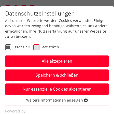
Zurück zur Newsübersicht
Datenschutzeinstellungen
Oberösterreichischer Tennisverband
Auf unserer Webseite werden Cookies verwendet. Einige
davon werden zwingend benötigt, während es uns andere
ermöglichen, Ihre Nutzererfahrung auf unserer Webseite
zu verbessern.
Turniere
WTA
Essenziell
Statistiken
Upper Austria Ladies
Linz: „Comeback-Queen”
Alle akzeptieren
Svitolina gibt Zusage
Speichern & schließen
Die Linz AG bleibt indes die tragende
Nur essenzielle Cookies akzeptieren
Säule des WTA-500-Turniers in
Oberösterreichs Landeshauptstadt.
Weitere Informationen anzeigen
Essenziell
Verfasst von: Presseaussendung / Redaktion, 08.01.2024
Essenzielle Cookies werden für grundlegende
Powered by