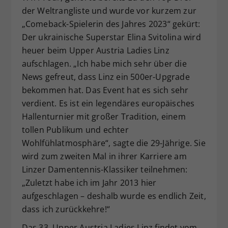
der Weltrangliste und wurde vor kurzem zur
Dieser Wert speichert Ihre Consent-
„Comeback-Spielerin des Jahres 2023“ gekürt:
Einstellungen. Unter anderem eine
zufällig generierte ID, für die
Der ukrainische Superstar Elina Svitolina wird
Zweck
historische Speicherung Ihrer
heuer beim Upper Austria Ladies Linz
vorgenommen Einstellungen, falls der
aufschlagen. „Ich habe mich sehr über die
Webseiten-Betreiber dies eingestellt
News gefreut, dass Linz ein 500er-Upgrade
hat.
bekommen hat. Das Event hat es sich sehr
verdient. Es ist ein legendäres europäisches
Hallenturnier mit großer Tradition, einem
tollen Publikum und echter
Wohlfühlatmosphäre“, sagte die 29-Jährige. Sie
wird zum zweiten Mal in ihrer Karriere am
Linzer Damentennis-Klassiker teilnehmen:
„Zuletzt habe ich im Jahr 2013 hier
aufgeschlagen – deshalb wurde es endlich Zeit,
dass ich zurückkehre!“
Das 33. Upper Austria Ladies Linz findet vom