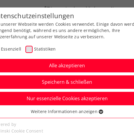
ÖTV
Landesverbände
News
tenschutzeinstellungen
 unserer Webseite werden Cookies verwendet. Einige davon wer
end-Leistungssport
Ausbildung
Services
ngend benötigt, während es uns andere ermöglichen, Ihre
zererfahrung auf unserer Webseite zu verbessern.
Essenziell
Statistiken
Alle akzeptieren
Kontakt
Speichern & schließen
Nur essenzielle Cookies akzeptieren
Weitere Informationen anzeigen
ssenziell
senzielle Cookies werden für grundlegende Funktionen der
ered by
bseite benötigt. Dadurch ist gewährleistet, dass die Webseite
linski Cookie Consent