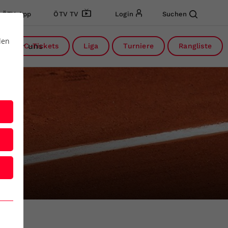
ÖTV App
ÖTV TV
Login
Suchen
den
Über uns
DC-Tickets
Liga
Turniere
Rangliste