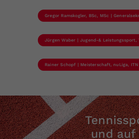
Gregor Ramskogler, BSc, MSc | Generalsek
Jürgen Waber | Jugend-& Leistungssport,
Rainer Schopf | Meisterschaft, nuLiga, IT
Tennisspo
und auf