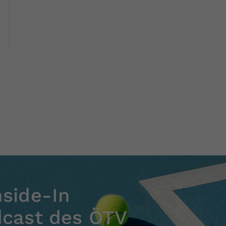
nside-In
dcast des ÖTV