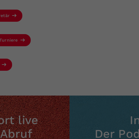
Zweck
generierte ID, für die historische Speicherung
Ihrer vorgenommen Einstellungen, falls der
Webseiten-Betreiber dies eingestellt hat.
retär
 Turniere
N
rt live
I
 Abruf
Der Po