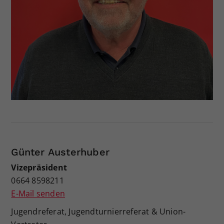
Dieser Wert speichert Ihre Consent-
Einstellungen. Unter anderem eine
zufällig generierte ID, für die
Zweck
historische Speicherung Ihrer
vorgenommen Einstellungen, falls der
Webseiten-Betreiber dies eingestellt
hat.
Günter Austerhuber
Vizepräsident
0664 8598211
E-Mail senden
Jugendreferat, Jugendturnierreferat & Union-