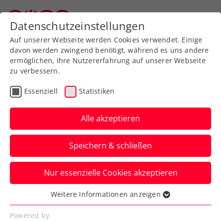
Datenschutzeinstellungen
Oberösterreichischer Tennisverband
Auf unserer Webseite werden Cookies verwendet. Einige
davon werden zwingend benötigt, während es uns andere
ermöglichen, Ihre Nutzererfahrung auf unserer Webseite
zu verbessern.
Vorstand
Essenziell
Statistiken
Alle akzeptieren
Speichern & schließen
Nur essenzielle Cookies akzeptieren
Weitere Informationen anzeigen
Der Vorstand des OÖTV
Essenziell
Essenzielle Cookies werden für grundlegende
Powered by