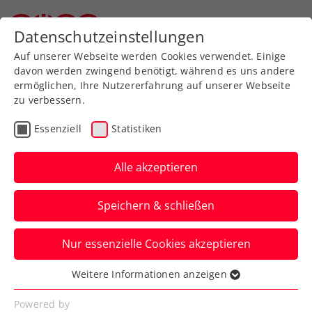
Zurück zur Newsübersicht
Datenschutzeinstellungen
Oberösterreichischer Tennisverband
Auf unserer Webseite werden Cookies verwendet. Einige
davon werden zwingend benötigt, während es uns andere
ermöglichen, Ihre Nutzererfahrung auf unserer Webseite
zu verbessern.
WTA
Turniere
Essenziell
Statistiken
Upper Austria Ladies
Linz: Letzte Wildcards an
Alle akzeptieren
Lys und Grabher
Speichern & schließen
Der deutsche Shootingstar und
Nur essenzielle Cookies akzeptieren
Österreichs Topspielerin schlagen im
Hauptfeld des WTA-Turniers auf.
Weitere Informationen anzeigen
Essenziell
Verfasst von: Presseaussendung / Redaktion, 25.01.2025
Essenzielle Cookies werden für grundlegende
Powered by