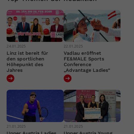
24.01.2025
22.01.2025
Linz ist bereit für
Vadlau eröffnet
den sportlichen
FE&MALE Sports
Höhepunkt des
Conference
Jahres
„Advantage Ladies“
21.01.2025
21.01.2025
Upper Austria Ladies
Upper Austria Young