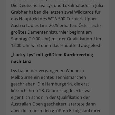
Die Deutsche Eva Lys und Lokalmatadorin Julia
Dieser Wert speichert Ihre Consent-
Grabher haben die letzten zwei Wildcards für
Einstellungen. Unter anderem eine
zufällig generierte ID, für die
das Hauptfeld des WTA-500-Turniers Upper
Zweck
historische Speicherung Ihrer
Austria Ladies Linz 2025 erhalten. Österreichs
vorgenommen Einstellungen, falls der
größtes Damentennisturnier beginnt am
Webseiten-Betreiber dies eingestellt
Sonntag (10:00 Uhr) mit der Qualifikation. Um
hat.
13:00 Uhr wird dann das Hauptfeld ausgelost.
„Lucky Lys“ mit größtem Karriereerfolg
nach Linz
Lys hat in der vergangenen Woche in
Melbourne ein echtes Tennismärchen
geschrieben. Die Hamburgerin, die erst
kürzlich ihren 23. Geburtstag feierte, war
eigentlich schon in der Qualifikation der
Australian Open gescheitert, startete dann
aber doch noch den größten Erfolgslauf ihrer