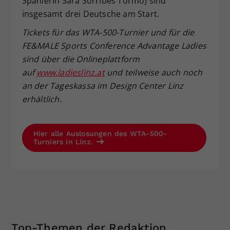
Spanierin Sara Sorribes Tormo) sind
insgesamt drei Deutsche am Start.
Tickets f
ür das WTA-500-Turnier und f
ür die
FE&MALE Sports Conference Advantage Ladies
sind
über die Onlineplattform
auf
www.ladieslinz.at
und teilweise auch noch
an der Tageskassa
im Design Center Linz
erh
ältlich.
Hier alle Auslosungen des WTA-500-
Turniers in Linz.
Top-Themen der Redaktion