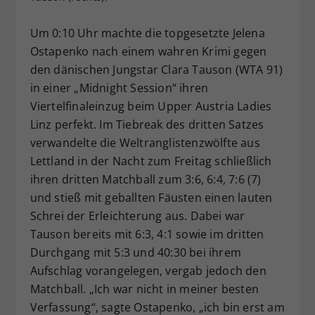
Dieser Wert speichert Ihre Consent-
Um 0:10 Uhr machte die topgesetzte Jelena
Einstellungen. Unter anderem eine
zufällig generierte ID, für die
Ostapenko nach einem wahren Krimi gegen
Zweck
historische Speicherung Ihrer
den dänischen Jungstar Clara Tauson (WTA 91)
vorgenommen Einstellungen, falls der
in einer „Midnight Session“ ihren
Webseiten-Betreiber dies eingestellt
Viertelfinaleinzug beim Upper Austria Ladies
hat.
Linz perfekt. Im Tiebreak des dritten Satzes
verwandelte die Weltranglistenzwölfte aus
Lettland in der Nacht zum Freitag schließlich
ihren dritten Matchball zum 3:6, 6:4, 7:6 (7)
und stieß mit geballten Fäusten einen lauten
Schrei der Erleichterung aus. Dabei war
Tauson bereits mit 6:3, 4:1 sowie im dritten
Durchgang mit 5:3 und 40:30 bei ihrem
Aufschlag vorangelegen, vergab jedoch den
Matchball. „Ich war nicht in meiner besten
Verfassung“, sagte Ostapenko, „ich bin erst am