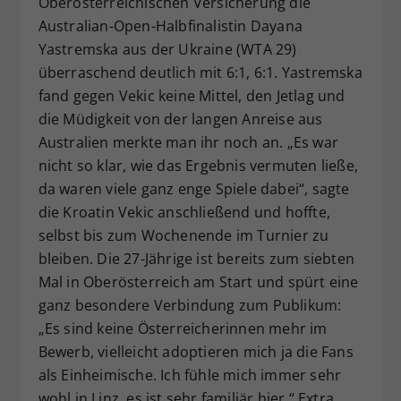
Oberösterreichischen Versicherung die
Australian-Open-Halbfinalistin Dayana
Yastremska aus der Ukraine (WTA 29)
überraschend deutlich mit 6:1, 6:1. Yastremska
fand gegen Vekic keine Mittel, den Jetlag und
die Müdigkeit von der langen Anreise aus
Australien merkte man ihr noch an. „Es war
nicht so klar, wie das Ergebnis vermuten ließe,
da waren viele ganz enge Spiele dabei“, sagte
die Kroatin Vekic anschließend und hoffte,
selbst bis zum Wochenende im Turnier zu
bleiben. Die 27-Jährige ist bereits zum siebten
Mal in Oberösterreich am Start und spürt eine
ganz besondere Verbindung zum Publikum:
„Es sind keine Österreicherinnen mehr im
Bewerb, vielleicht adoptieren mich ja die Fans
als Einheimische. Ich fühle mich immer sehr
wohl in Linz, es ist sehr familiär hier.“ Extra