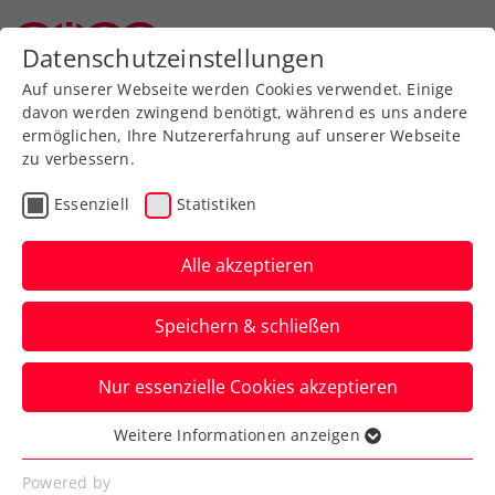
Zurück zur Newsübersicht
Datenschutzeinstellungen
Oberösterreichischer Tennisverband
Auf unserer Webseite werden Cookies verwendet. Einige
davon werden zwingend benötigt, während es uns andere
ermöglichen, Ihre Nutzererfahrung auf unserer Webseite
zu verbessern.
Turniere
WTA
Essenziell
Statistiken
Upper Austria Ladies
Linz: Ostapenko siegt im
Alle akzeptieren
Mitternachtskrimi
Speichern & schließen
Donna Vekic eliminiert beim WTA-Turnier
Nur essenzielle Cookies akzeptieren
indes Australian-Open-Halbfinalistin
Dayana Yastremska.
Weitere Informationen anzeigen
Essenziell
Verfasst von: Presseaussendung / Redaktion, 02.02.2024
Essenzielle Cookies werden für grundlegende
Powered by