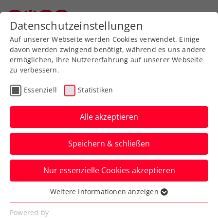
Zurück zur Newsübersicht
Datenschutzeinstellungen
Oberösterreichischer Tennisverband
Auf unserer Webseite werden Cookies verwendet. Einige
davon werden zwingend benötigt, während es uns andere
ermöglichen, Ihre Nutzererfahrung auf unserer Webseite
zu verbessern.
Ausbildung
Turniere
Verbands-Info
Essenziell
Statistiken
WTA
Alle akzeptieren
Lobnig ist Botschafterin
Speichern & schließen
der FE&MALE Sports
Conference 2025
Nur essenzielle Cookies akzeptieren
Österreichs Rudersport-Ass tritt beim
Weitere Informationen anzeigen
Essenziell
Frauensportevent im Zuge des Upper
Essenzielle Cookies werden für grundlegende
Powered by
Austria Ladies Linz in Erscheinung.