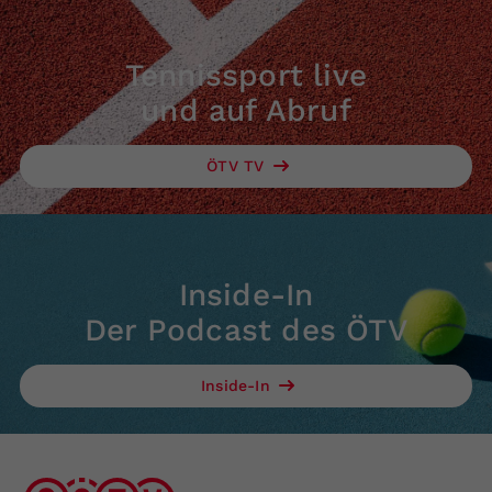
Tennissport live
und auf Abruf
ÖTV TV
Inside-In
Der Podcast des ÖTV
Inside-In