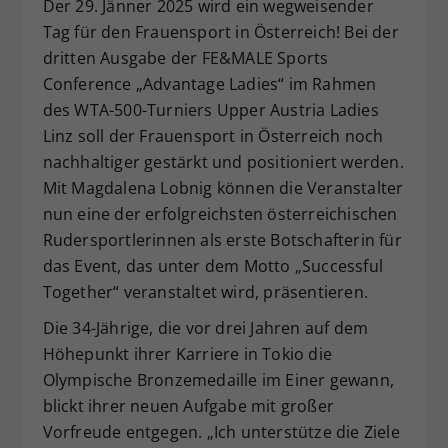
Der 29. Jänner 2025 wird ein wegweisender
Dieser Wert speichert Ihre Consent-
Tag für den Frauensport in Österreich! Bei der
Einstellungen. Unter anderem eine
dritten Ausgabe der FE&MALE Sports
zufällig generierte ID, für die
Conference „Advantage Ladies“ im Rahmen
Zweck
historische Speicherung Ihrer
des WTA-500-Turniers Upper Austria Ladies
vorgenommen Einstellungen, falls der
Webseiten-Betreiber dies eingestellt
Linz soll der Frauensport in Österreich noch
hat.
nachhaltiger gestärkt und positioniert werden.
Mit Magdalena Lobnig können die Veranstalter
nun eine der erfolgreichsten österreichischen
Rudersportlerinnen als erste Botschafterin für
das Event, das unter dem Motto „Successful
Together“ veranstaltet wird, präsentieren.
Die 34-Jährige, die vor drei Jahren auf dem
Höhepunkt ihrer Karriere in Tokio die
Olympische Bronzemedaille im Einer gewann,
blickt ihrer neuen Aufgabe mit großer
Vorfreude entgegen. „Ich unterstütze die Ziele