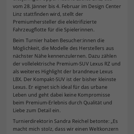
vom 28. Jänner bis 4. Februar im Design Center
Dieser Wert speichert Ihre Consent-
Linz stattfinden wird, stellt der
Einstellungen. Unter anderem eine
zufällig generierte ID, für die
Premiumhersteller die elektrifizierte
Zweck
historische Speicherung Ihrer
Fahrzeugflotte für die Spielerinnen.
vorgenommen Einstellungen, falls der
Beim Turnier haben Besucher:innen die
Webseiten-Betreiber dies eingestellt
hat.
Möglichkeit, die Modelle des Herstellers aus
nächster Nähe kennenzulernen. Dazu zählen
der vollelektrische Premium-SUV Lexus RZ und
als weiteres Highlight der brandneue Lexus
LBX. Der Kompakt-SUV ist der bisher kleinste
Lexus. Er eignet sich ideal für das urbane
Leben und geht dabei keine Kompromisse
beim Premium-Erlebnis durch Qualität und
Liebe zum Detail ein.
Turnierdirektorin Sandra Reichel betonte: „Es
macht mich stolz, dass wir einen Weltkonzern