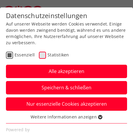
Zurück zur Newsübersicht
Datenschutzeinstellungen
Oberösterreichischer Tennisverband
Auf unserer Webseite werden Cookies verwendet. Einige
davon werden zwingend benötigt, während es uns andere
ermöglichen, Ihre Nutzererfahrung auf unserer Webseite
zu verbessern.
Turniere
WTA
Essenziell
Statistiken
Lexus neuer
Premiumpartner beim
Alle akzeptieren
Upper Austria Ladies Linz
Speichern & schließen
Die Partnerschaft mit dem Weltkonzern
Nur essenzielle Cookies akzeptieren
bringt Tennisfans ein Gewinnspiel für VIP-
Karten, Backstage-Tour und mehr.
Weitere Informationen anzeigen
Essenziell
Verfasst von: Presseaussendung / Redaktion, 18.01.2024
Essenzielle Cookies werden für grundlegende
Powered by