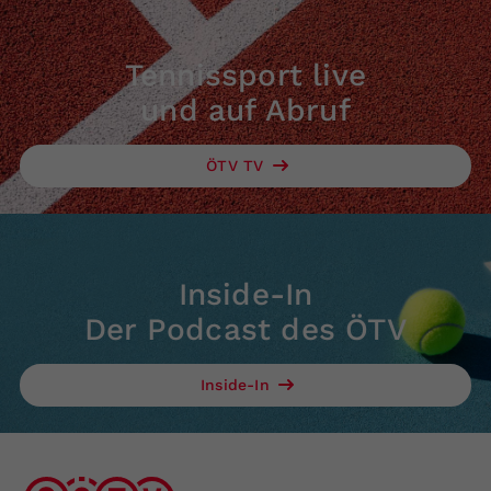
Tennissport live
und auf Abruf
ÖTV TV
Inside-In
Der Podcast des ÖTV
Inside-In