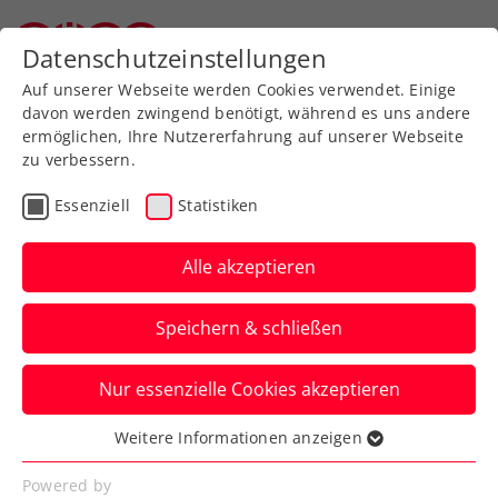
Zurück zur Newsübersicht
Datenschutzeinstellungen
Oberösterreichischer Tennisverband
Auf unserer Webseite werden Cookies verwendet. Einige
davon werden zwingend benötigt, während es uns andere
ermöglichen, Ihre Nutzererfahrung auf unserer Webseite
zu verbessern.
Ausbildung
Turniere
Verbands-Info
Essenziell
Statistiken
WTA
Alle akzeptieren
Lobnig ist Botschafterin
Speichern & schließen
der FE&MALE Sports
Conference 2025
Nur essenzielle Cookies akzeptieren
Österreichs Rudersport-Ass tritt beim
Weitere Informationen anzeigen
Essenziell
Frauensportevent im Zuge des Upper
Essenzielle Cookies werden für grundlegende
Powered by
Austria Ladies Linz in Erscheinung.