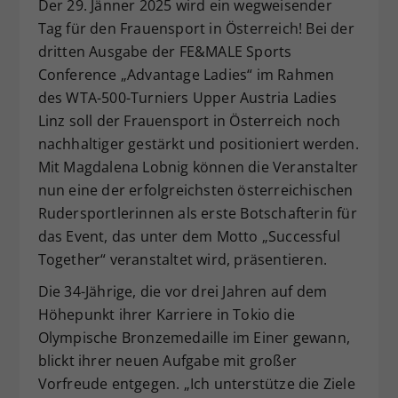
Der 29. Jänner 2025 wird ein wegweisender
Dieser Wert speichert Ihre Consent-
Tag für den Frauensport in Österreich! Bei der
Einstellungen. Unter anderem eine
dritten Ausgabe der FE&MALE Sports
zufällig generierte ID, für die
Conference „Advantage Ladies“ im Rahmen
Zweck
historische Speicherung Ihrer
des WTA-500-Turniers Upper Austria Ladies
vorgenommen Einstellungen, falls der
Webseiten-Betreiber dies eingestellt
Linz soll der Frauensport in Österreich noch
hat.
nachhaltiger gestärkt und positioniert werden.
Mit Magdalena Lobnig können die Veranstalter
nun eine der erfolgreichsten österreichischen
Rudersportlerinnen als erste Botschafterin für
das Event, das unter dem Motto „Successful
Together“ veranstaltet wird, präsentieren.
Die 34-Jährige, die vor drei Jahren auf dem
Höhepunkt ihrer Karriere in Tokio die
Olympische Bronzemedaille im Einer gewann,
blickt ihrer neuen Aufgabe mit großer
Vorfreude entgegen. „Ich unterstütze die Ziele