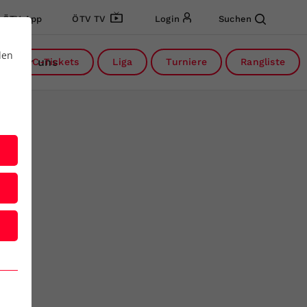
ÖTV App
ÖTV TV
Login
Suchen
den
Über uns
DC-Tickets
Liga
Turniere
Rangliste