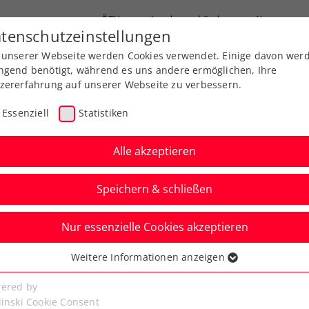
ÖTV
Landesverbände
News
tenschutzeinstellungen
 unserer Webseite werden Cookies verwendet. Einige davon wer
end-Leistungssport
Ausbildung
Services
ngend benötigt, während es uns andere ermöglichen, Ihre
zererfahrung auf unserer Webseite zu verbessern.
Essenziell
Statistiken
Alle akzeptieren
Speichern & schließen
Info
WTA
Nur essenzielle Cookies akzeptieren
s Conference 2025:
Weitere Informationen anzeigen
ssenziell
d-Ticket sichern!
senzielle Cookies werden für grundlegende Funktionen der
ered by
bseite benötigt. Dadurch ist gewährleistet, dass die Webseite
linski Cookie Consent