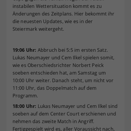
instabilen Wettersituation kommt es zu
Dieser Wert speichert Ihre Consent-
Änderungen des Zeitplans. Hier bekommt ihr
Einstellungen. Unter anderem eine
zufällig generierte ID, für die
die neuesten Updates, wie es in der
Zweck
historische Speicherung Ihrer
Steiermark weitergeht.
vorgenommen Einstellungen, falls der
Webseiten-Betreiber dies eingestellt
hat.
19:06 Uhr:
Abbruch bei 5:5 im ersten Satz.
Lukas Neumayer und Cem Ilkel spielen somit,
wie es Oberschiedsrichter Norbert Peick
soeben entschieden hat, am Samstag um
10:00 Uhr weiter. Danach steht, um nicht vor
11:00 Uhr, das Doppelmatch auf dem
Programm.
18:00 Uhr:
Lukas Neumayer und Cem Ilkel sind
soeben auf dem Center Court erschienen und
nehmen das zweite Match in Angriff.
Fertiggespielt wird es, aller Voraussicht nach,