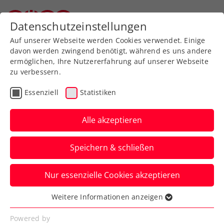
Zurück zur Newsübersicht
Datenschutzeinstellungen
Oberösterreichischer Tennisverband
Auf unserer Webseite werden Cookies verwendet. Einige
davon werden zwingend benötigt, während es uns andere
ermöglichen, Ihre Nutzererfahrung auf unserer Webseite
zu verbessern.
Davis Cup
Essenziell
Statistiken
Ticker zum Davis Cup
Österreich – Türkei: So
Alle akzeptieren
geht es weiter
Speichern & schließen
Hier erfahrt ihr heute die neuesten
Nur essenzielle Cookies akzeptieren
Updates zum Länderkampf in Bad
Waltersdorf.
Weitere Informationen anzeigen
Essenziell
Verfasst von: Manuel Wachta, 13.09.2024
Essenzielle Cookies werden für grundlegende
Powered by