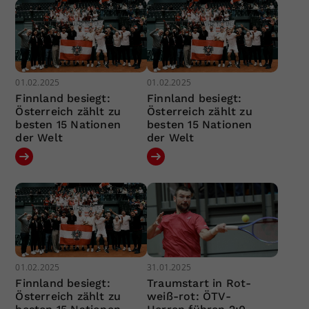
01.02.2025
01.02.2025
Finnland besiegt:
Finnland besiegt:
Österreich zählt zu
Österreich zählt zu
besten 15 Nationen
besten 15 Nationen
der Welt
der Welt
01.02.2025
31.01.2025
Finnland besiegt:
Traumstart in Rot-
Österreich zählt zu
weiß-rot: ÖTV-