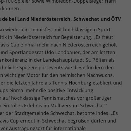
op-100-Spieler sowie Wimbledon-Doppelsieger Harri
n können.
eude bei Land Niederösterreich, Schwechat und ÖTV
so wieder ein Tennisfest mit hochklassigem Sport
litik in Niederösterreich für Begeisterung. „Es freut
avis Cup einmal mehr nach Niederösterreich geholt
 und Sportlandesrat Udo Landbauer, der am letzten
nkonferenz in der Landeshauptstadt St. Pölten als
hnliche Spitzensportevents wie diese fördern den
ein wichtiger Motor für den heimischen Nachwuchs.
r die letzten Jahre als Tennis-Hochburg etabliert und
Cups einmal mehr die positive Entwicklung
ch auf hochklassige Tennismatches vor großartiger
 ein tolles Erlebnis im Multiversum Schwechat.“
er der Stadtgemeinde Schwechat, betonte indes: „Es
 Davis Cup erneut in Schwechat begrüßen dürfen und
iver Austragungsort für internationale