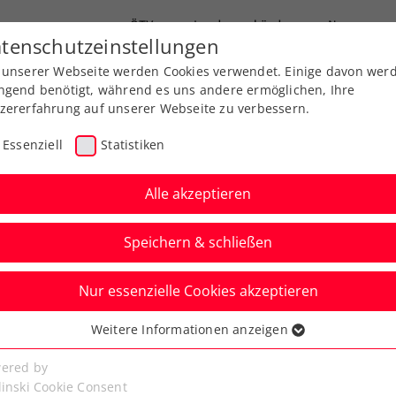
ÖTV
Landesverbände
News
tenschutzeinstellungen
 unserer Webseite werden Cookies verwendet. Einige davon wer
end-Leistungssport
Ausbildung
Services
ngend benötigt, während es uns andere ermöglichen, Ihre
zererfahrung auf unserer Webseite zu verbessern.
Essenziell
Statistiken
Alle akzeptieren
Speichern & schließen
Nur essenzielle Cookies akzeptieren
rreich bittet Finnland
Weitere Informationen anzeigen
ssenziell
um Schwechat
senzielle Cookies werden für grundlegende Funktionen der
ered by
bseite benötigt. Dadurch ist gewährleistet, dass die Webseite
linski Cookie Consent