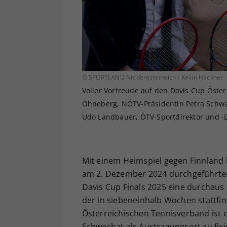
© SPORTLAND Niederösterreich / Kevin Hackner
Voller Vorfreude auf den Davis Cup Öster
Ohneberg, NÖTV-Präsidentin Petra Schwar
Udo Landbauer, ÖTV-Sportdirektor und -Da
Mit einem Heimspiel gegen Finnland 
am 2. Dezember 2024 durchgeführten
Davis Cup Finals 2025 eine durchaus
der in siebeneinhalb Wochen stattfi
Österreichischen Tennisverband ist 
Schwechat als Austragungsort zu fix