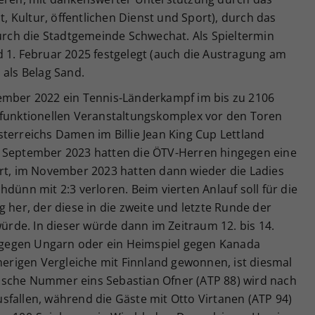
 Kultur, öffentlichen Dienst und Sport), durch das
ch die Stadtgemeinde Schwechat. Als Spieltermin
d 1. Februar 2025 festgelegt (auch die Austragung am
 als Belag Sand.
ember 2022 ein Tennis-Länderkampf im bis zu 2106
ifunktionellen Veranstaltungskomplex vor den Toren
terreichs Damen im Billie Jean King Cup Lettland
m September 2023 hatten die ÖTV-Herren hingegen eine
ert, im November 2023 hatten dann wieder die Ladies
dünn mit 2:3 verloren. Beim vierten Anlauf soll für die
 her, der diese in die zweite und letzte Runde der
würde. In dieser würde dann im Zeitraum 12. bis 14.
gegen Ungarn oder ein Heimspiel gegen Kanada
sherigen Vergleiche mit Finnland gewonnen, ist diesmal
ische Nummer eins Sebastian Ofner (ATP 88) wird nach
sfallen, während die Gäste mit Otto Virtanen (ATP 94)