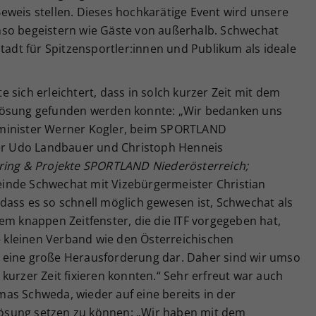
eweis stellen. Dieses hochkarätige Event wird unsere
nso begeistern wie Gäste von außerhalb. Schwechat
Stadt für Spitzensportler:innen und Publikum als ideale
 sich erleichtert, dass in solch kurzer Zeit mit dem
Lösung gefunden werden konnte: „Wir bedanken uns
tminister Werner Kogler, beim SPORTLAND
ter Udo Landbauer und Christoph Henneis
oring & Projekte SPORTLAND Niederösterreich;
inde Schwechat mit Vizebürgermeister Christian
dass es so schnell möglich gewesen ist, Schwechat als
em knappen Zeitfenster, die die ITF vorgegeben hat,
 – kleinen Verband wie den Österreichischen
 eine große Herausforderung dar. Daher sind wir umso
kurzer Zeit fixieren konnten.“ Sehr erfreut war auch
as Schweda, wieder auf eine bereits in der
ösung setzen zu können: „Wir haben mit dem