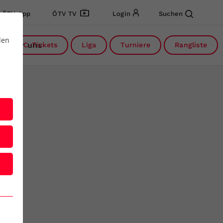
ÖTV App
ÖTV TV
Login
Suchen
den
Über uns
DC-Tickets
Liga
Turniere
Rangliste