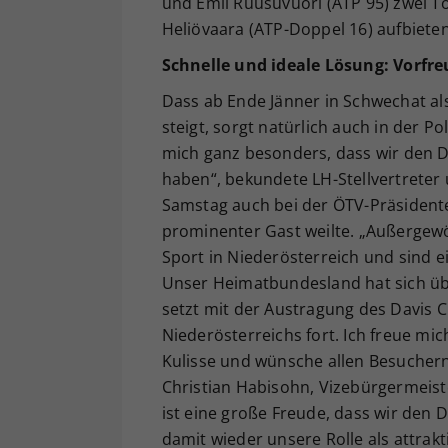
und Emil Ruusuvuori (ATP 95) zwei T
Heliövaara (ATP-Doppel 16) aufbiete
Schnelle und ideale Lösung: Vorfr
Dass ab Ende Jänner in Schwechat al
steigt, sorgt natürlich auch in der Po
mich ganz besonders, dass wir den D
haben“, bekundete LH-Stellvertreter
Samstag auch bei der ÖTV-Präsidente
prominenter Gast weilte. „Außergewö
Sport in Niederösterreich und sind 
Unser Heimatbundesland hat sich übe
setzt mit der Austragung des Davis 
Niederösterreichs fort. Ich freue mi
Kulisse und wünsche allen Besuchern
Christian Habisohn, Vizebürgermeist
ist eine große Freude, dass wir den
damit wieder unsere Rolle als attrakt