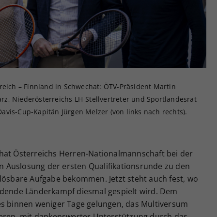
Zweck
generierte ID, für die historische Speicherung
Ihrer vorgenommen Einstellungen, falls der
Webseiten-Betreiber dies eingestellt hat.
reich – Finnland in Schwechat: ÖTV-Präsident Martin
z, Niederösterreichs LH-Stellvertreter und Sportlandesrat
vis-Cup-Kapitän Jürgen Melzer (von links nach rechts).
hat Österreichs Herren-Nationalmannschaft bei der
 Auslosung der ersten Qualifikationsrunde zu den
 lösbare Aufgabe bekommen. Jetzt steht auch fest, wo
ndende Länderkampf diesmal gespielt wird. Dem
es binnen weniger Tage gelungen, das Multiversum
ieren, mit dankenswerter Unterstützung durch das