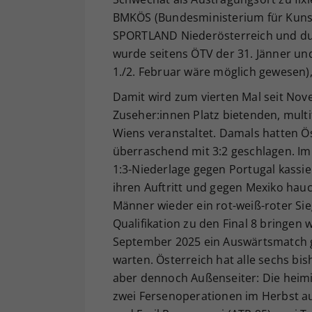
BMKÖS (Bundesministerium für Kunst,
SPORTLAND Niederösterreich und dur
wurde seitens ÖTV der 31. Jänner un
1./2. Februar wäre möglich gewesen),
Damit wird zum vierten Mal seit Nov
Zuseher:innen Platz bietenden, mult
Wiens veranstaltet. Damals hatten Ös
überraschend mit 3:2 geschlagen. I
1:3-Niederlage gegen Portugal kassi
ihren Auftritt und gegen Mexiko hauch
Männer wieder ein rot-weiß-roter Sieg
Qualifikation zu den Final 8 bringen 
September 2025 ein Auswärtsmatch 
warten. Österreich hat alle sechs bi
aber dennoch Außenseiter: Die heim
zwei Fersenoperationen im Herbst au