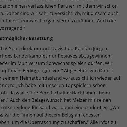
ation einen verlässlichen Partner, mit dem wir schon
. Daher sind wir sehr zuversichtlich, mit diesem auch
ein tolles Tennisfest organisieren zu können. Auch die
rvorragend.“
bestmöglicher Besetzung
 ÖTV-Sportdirektor und -Davis-Cup-Kapitän Jürgen
t des Länderkampfes nur Positives abzugewinnen:
wieder im Multiversum Schwechat spielen dürfen. Wir
ß optimale Bedingungen vor.“ Abgesehen von Ofners
 in seinem Heimatbundesland voraussichtlich wieder auf
önnen: „Ich habe mit unseren Topspielern schon
oh, dass alle ihre Bereitschaft erklärt haben, beim
en.“ Auch den Belagswunsch hat Melzer mit seinen
e Entscheidung für Sand war dabei eine eindeutige: „Wir
ass wir die Finnen auf diesem Belag am ehesten
ben, um die Überraschung zu schaffen.“ Alle Infos zu