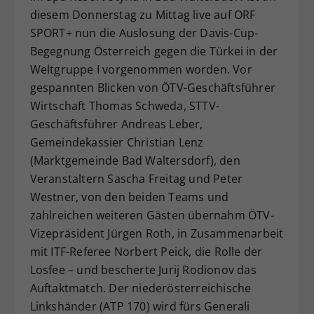
diesem Donnerstag zu Mittag live auf ORF
Dieser Wert speichert Ihre Consent-
SPORT+ nun die Auslosung der Davis-Cup-
Einstellungen. Unter anderem eine
zufällig generierte ID, für die
Begegnung Österreich gegen die Türkei in der
Zweck
historische Speicherung Ihrer
Weltgruppe I vorgenommen worden. Vor
vorgenommen Einstellungen, falls der
gespannten Blicken von ÖTV-Geschäftsführer
Webseiten-Betreiber dies eingestellt
Wirtschaft Thomas Schweda, STTV-
hat.
Geschäftsführer Andreas Leber,
Gemeindekassier Christian Lenz
(Marktgemeinde Bad Waltersdorf), den
Veranstaltern Sascha Freitag und Peter
Westner, von den beiden Teams und
zahlreichen weiteren Gästen übernahm ÖTV-
Vizepräsident Jürgen Roth, in Zusammenarbeit
mit ITF-Referee Norbert Peick, die Rolle der
Losfee – und bescherte Jurij Rodionov das
Auftaktmatch. Der niederösterreichische
Linkshänder (ATP 170) wird fürs Generali