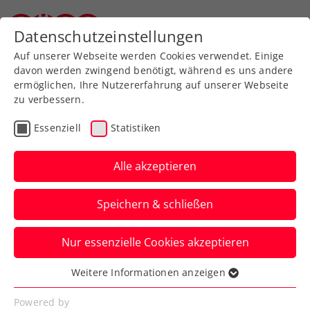
Zurück zur Newsübersicht
Datenschutzeinstellungen
Oberösterreichischer Tennisverband
Auf unserer Webseite werden Cookies verwendet. Einige
davon werden zwingend benötigt, während es uns andere
ermöglichen, Ihre Nutzererfahrung auf unserer Webseite
zu verbessern.
Davis Cup
Essenziell
Statistiken
Rodionov eröffnet für
Generali Austria Davis
Alle akzeptieren
Cup Team gegen Erel
Speichern & schließen
Im zweiten Einzel gegen die Türkei kommt
Nur essenzielle Cookies akzeptieren
Teamdebütant Lukas Neumayer gleich zu
seinem Premierenauftritt.
Weitere Informationen anzeigen
Essenziell
Verfasst von: Manuel Wachta, 12.09.2024
Essenzielle Cookies werden für grundlegende
Powered by