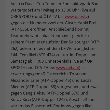
Austria Davis Cup Team im Sportaktivpark Bad
Waltersdorf am Freitag ab 13:00 Uhr (live auf
ORF SPORT+ und ÖTV TV bei
www.oetv.tv
)
gegen die Nummer zwei der Gäste, Yanki Erel
(ATP 536), eröffnen. Anschließend kommt
Teamdebütant Lukas Neumayer gleich zu
seinem Premierenauftritt: Der Salzburger (ATP
262) bekommt es mit dem Ex-Weltranglisten-
144. Cem Ilkel (ATP 474) zu tun. Im Doppel am
Samstag ab 11:00 Uhr (ebenfalls live auf ORF
SPORT+ und ÖTV TV bei
www.oetv.tv
) ist
erwartungsgemäß Österreichs Topteam
Alexander Erler (ATP-Doppel 46) und Lucas
Miedler (ATP-Doppel 58) vorgesehen, und zwar
gegen Cengiz Aksu (ATP-Doppel 676) und
Koray Kirci (ATP-Doppel 1245). Abschließend
wären das Einserduell Rodionov gegen Ilkel