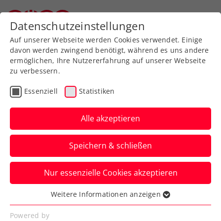
Zurück zur Newsübersicht
Datenschutzeinstellungen
Oberösterreichischer Tennisverband
Auf unserer Webseite werden Cookies verwendet. Einige
davon werden zwingend benötigt, während es uns andere
ermöglichen, Ihre Nutzererfahrung auf unserer Webseite
zu verbessern.
Davis Cup
Essenziell
Statistiken
„Das wäre unglaublich“:
Melzer träumt von Davis-
Alle akzeptieren
Cup-Coup gegen Finnland
Speichern & schließen
Der Niederösterreicher skizziert auch eine
Nur essenzielle Cookies akzeptieren
klare Marschroute, wie der Erfolg
gelingen soll.
Weitere Informationen anzeigen
Essenziell
Verfasst von: Manuel Wachta, 25.01.2025
Essenzielle Cookies werden für grundlegende
Powered by