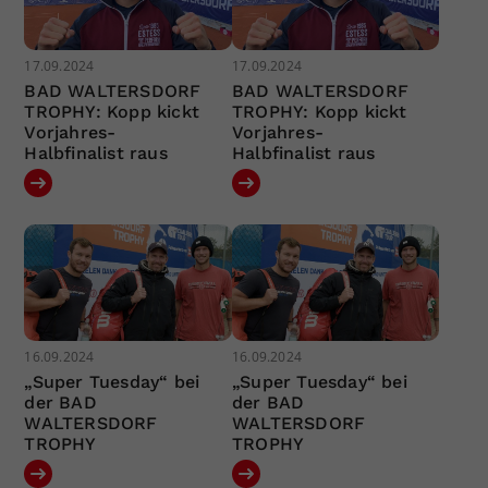
17.09.2024
17.09.2024
BAD WALTERSDORF
BAD WALTERSDORF
TROPHY: Kopp kickt
TROPHY: Kopp kickt
Vorjahres-
Vorjahres-
Halbfinalist raus
Halbfinalist raus
16.09.2024
16.09.2024
„Super Tuesday“ bei
„Super Tuesday“ bei
der BAD
der BAD
WALTERSDORF
WALTERSDORF
TROPHY
TROPHY