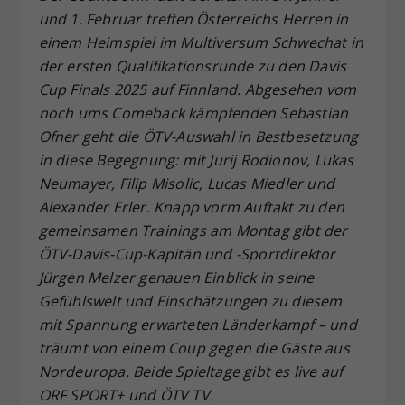
und 1. Februar treffen Österreichs Herren in
Dieser Wert speichert Ihre Consent-
einem Heimspiel im Multiversum Schwechat in
Einstellungen. Unter anderem eine
zufällig generierte ID, für die
der ersten Qualifikationsrunde zu den Davis
Zweck
historische Speicherung Ihrer
Cup Finals 2025 auf Finnland. Abgesehen vom
vorgenommen Einstellungen, falls der
noch ums Comeback kämpfenden Sebastian
Webseiten-Betreiber dies eingestellt
Ofner geht die ÖTV-Auswahl in Bestbesetzung
hat.
in diese Begegnung: mit Jurij Rodionov, Lukas
Neumayer, Filip Misolic, Lucas Miedler und
Alexander Erler. Knapp vorm Auftakt zu den
gemeinsamen Trainings am Montag gibt der
ÖTV-Davis-Cup-Kapitän und -Sportdirektor
Jürgen Melzer genauen Einblick in seine
Gefühlswelt und Einschätzungen zu diesem
mit Spannung erwarteten Länderkampf – und
träumt von einem Coup gegen die Gäste aus
Nordeuropa. Beide Spieltage gibt es live auf
ORF SPORT+ und ÖTV TV.