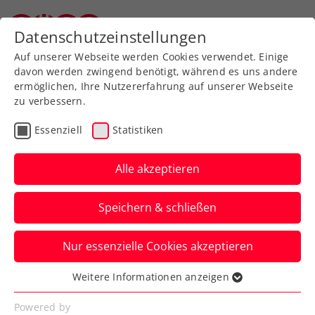
Zurück zur Newsübersicht
Datenschutzeinstellungen
Oberösterreichischer Tennisverband
Auf unserer Webseite werden Cookies verwendet. Einige
davon werden zwingend benötigt, während es uns andere
ermöglichen, Ihre Nutzererfahrung auf unserer Webseite
zu verbessern.
ATP
WTA
Turniere
Essenziell
Statistiken
Australian Open:
Neumayer erkämpft sich
Alle akzeptieren
Premierensieg
Speichern & schließen
Das ÖTV-Ass sorgt für einen gelungenen
Nur essenzielle Cookies akzeptieren
rot-weiß-roten Auftakt beim Grand-Slam-
Turnier in Melbourne.
Weitere Informationen anzeigen
Essenziell
Verfasst von: Manuel Wachta, 06.01.2025
Essenzielle Cookies werden für grundlegende
Powered by