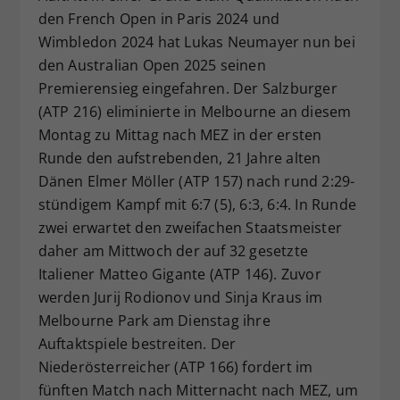
den French Open in Paris 2024 und
Dieser Wert speichert Ihre Consent-
Wimbledon 2024 hat Lukas Neumayer nun bei
Einstellungen. Unter anderem eine
zufällig generierte ID, für die
den Australian Open 2025 seinen
Zweck
historische Speicherung Ihrer
Premierensieg eingefahren. Der Salzburger
vorgenommen Einstellungen, falls der
(ATP 216) eliminierte in Melbourne an diesem
Webseiten-Betreiber dies eingestellt
Montag zu Mittag nach MEZ in der ersten
hat.
Runde den aufstrebenden, 21 Jahre alten
Dänen Elmer Möller (ATP 157) nach rund 2:29-
stündigem Kampf mit 6:7 (5), 6:3, 6:4. In Runde
zwei erwartet den zweifachen Staatsmeister
daher am Mittwoch der auf 32 gesetzte
Italiener Matteo Gigante (ATP 146). Zuvor
werden Jurij Rodionov und Sinja Kraus im
Melbourne Park am Dienstag ihre
Auftaktspiele bestreiten. Der
Niederösterreicher (ATP 166) fordert im
fünften Match nach Mitternacht nach MEZ, um