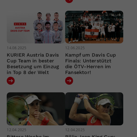
14.08.2025
12.06.2025
KURIER Austria Davis
Kampf um Davis Cup
Cup Team in bester
Finals: Unterstützt
Besetzung um Einzug
die ÖTV-Herren im
in Top 8 der Welt
Fansektor!
12.04.2025
12.04.2025
Bittere Woche im
Billie Jean King Cup: