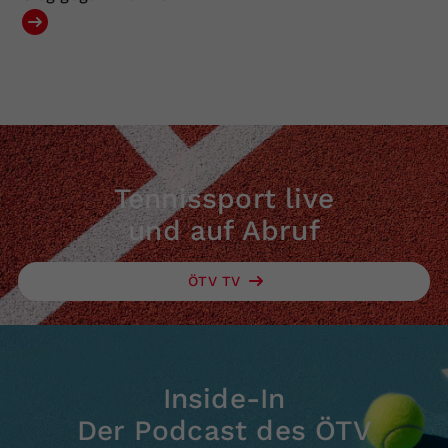
Tennissport live
und auf Abruf
ÖTV TV
Inside-In
Der Podcast des ÖTV