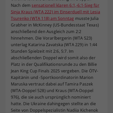
Nach dem
sensationell klaren 6:1,-6:1-Sieg für
Dieser Wert speichert Ihre Consent-
Sinja Kraus (WTA 222) im Einserduell mit Lesia
Einstellungen. Unter anderem eine
zufällig generierte ID, für die
Tsurenko (WTA 118) am Sonntag
musste Julia
Zweck
historische Speicherung Ihrer
Grabher in McKinney (US-Bundesstaat Texas)
vorgenommen Einstellungen, falls der
anschließend den Ausgleich zum 2:2
Webseiten-Betreiber dies eingestellt
hinnehmen. Die Vorarlbergerin (WTA 523)
hat.
unterlag Katarina Zavatska (WTA 229) in 1:44
Stunden Spielzeit mit 2:6, 5:7. Im
abschließenden Doppel wird somit also der
Platz in der Qualifikationsrunde zu den Billie
Jean King Cup Finals 2025 vergeben. Die ÖTV-
Kapitänin und -Sportkoordinatorin Marion
Maruska vertraut dabei auf Tamira Paszek
(WTA-Doppel 528) und Kraus (WTA-Doppel
976), die sie auch ursprünglich nominiert
hatte. Die Ukraine dahingegen stellte an die
Seite von Doppelspezialistin Nadiia Kichenok