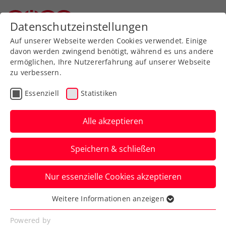
Zurück zur Newsübersicht
Datenschutzeinstellungen
Oberösterreichischer Tennisverband
Auf unserer Webseite werden Cookies verwendet. Einige
davon werden zwingend benötigt, während es uns andere
ermöglichen, Ihre Nutzererfahrung auf unserer Webseite
zu verbessern.
Billie Jean King Cup
Essenziell
Statistiken
Grabher muss 2:2
hinnehmen: Entscheidung
Alle akzeptieren
gegen Ukraine im Doppel
Speichern & schließen
Die Vorarlbergerin verliert im Billie Jean
Nur essenzielle Cookies akzeptieren
King Cup in McKinney (USA) das vierte
Einzelmatch in zwei Sätzen.
Weitere Informationen anzeigen
Essenziell
Verfasst von: Manuel Wachta, 17.11.2024
Essenzielle Cookies werden für grundlegende
Powered by