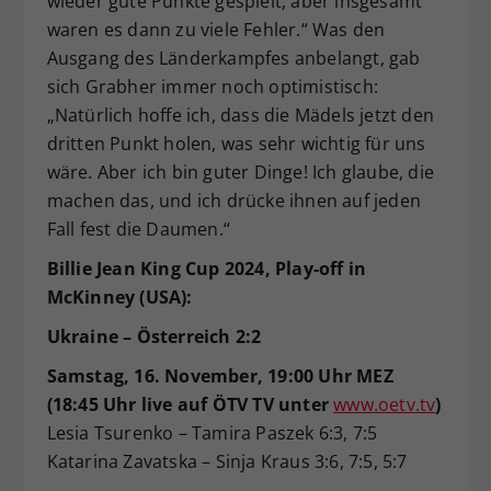
wieder gute Punkte gespielt, aber insgesamt
waren es dann zu viele Fehler.“ Was den
Ausgang des Länderkampfes anbelangt, gab
sich Grabher immer noch optimistisch:
„Natürlich hoffe ich, dass die Mädels jetzt den
dritten Punkt holen, was sehr wichtig für uns
wäre. Aber ich bin guter Dinge! Ich glaube, die
machen das, und ich drücke ihnen auf jeden
Fall fest die Daumen.“
Billie Jean King Cup 2024, Play-off in
McKinney (USA):
Ukraine
–
Österreich 2:2
Samstag, 16. November, 19:00 Uhr MEZ
(18:45 Uhr live auf ÖTV TV unter
www.oetv.tv
)
Lesia Tsurenko – Tamira Paszek 6:3, 7:5
Katarina Zavatska – Sinja Kraus 3:6, 7:5, 5:7