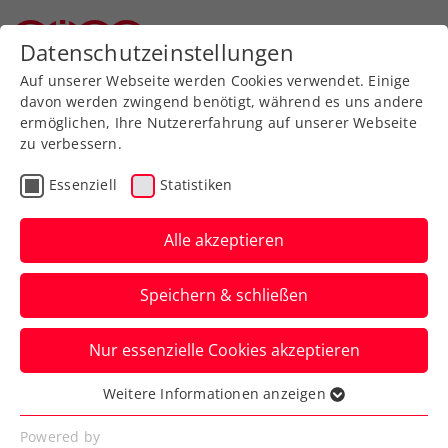
Zurück zur Newsübersicht
Datenschutzeinstellungen
Oberösterreichischer Tennisverband
Auf unserer Webseite werden Cookies verwendet. Einige
davon werden zwingend benötigt, während es uns andere
ermöglichen, Ihre Nutzererfahrung auf unserer Webseite
zu verbessern.
Billie Jean King Cup
Essenziell
Statistiken
Billie Jean King Cup: Rabl
gibt Debüt für
Alle akzeptieren
Damennationalteam
Speichern & schließen
Alle Begegnungen der ÖTV-Ladies in der
Nur essenzielle Cookies akzeptieren
Europa/Afrika-Gruppe II gibt es ab
Montag live auf ÖTV TV.
Weitere Informationen anzeigen
Essenziell
Verfasst von: Manuel Wachta, 02.04.2026
Essenzielle Cookies werden für grundlegende
Powered by