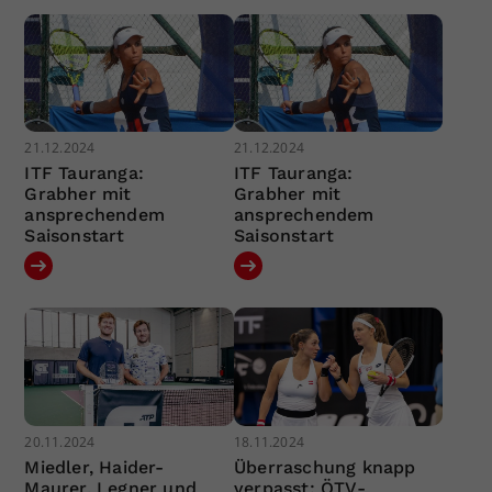
21.12.2024
21.12.2024
ITF Tauranga:
ITF Tauranga:
Grabher mit
Grabher mit
ansprechendem
ansprechendem
Saisonstart
Saisonstart
20.11.2024
18.11.2024
Miedler, Haider-
Überraschung knapp
Maurer, Legner und
verpasst: ÖTV-