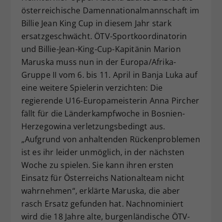
österreichische Damennationalmannschaft im
Dieser Wert speichert Ihre Consent-
Billie Jean King Cup in diesem Jahr stark
Einstellungen. Unter anderem eine
zufällig generierte ID, für die
ersatzgeschwächt. ÖTV-Sportkoordinatorin
Zweck
historische Speicherung Ihrer
und Billie-Jean-King-Cup-Kapitänin Marion
vorgenommen Einstellungen, falls der
Maruska muss nun in der Europa/Afrika-
Webseiten-Betreiber dies eingestellt
Gruppe II vom 6. bis 11. April in Banja Luka auf
hat.
eine weitere Spielerin verzichten: Die
regierende U16-Europameisterin Anna Pircher
fällt für die Länderkampfwoche in Bosnien-
Herzegowina verletzungsbedingt aus.
„Aufgrund von anhaltenden Rückenproblemen
ist es ihr leider unmöglich, in der nächsten
Woche zu spielen. Sie kann ihren ersten
Einsatz für Österreichs Nationalteam nicht
wahrnehmen“, erklärte Maruska, die aber
rasch Ersatz gefunden hat. Nachnominiert
wird die 18 Jahre alte, burgenländische ÖTV-