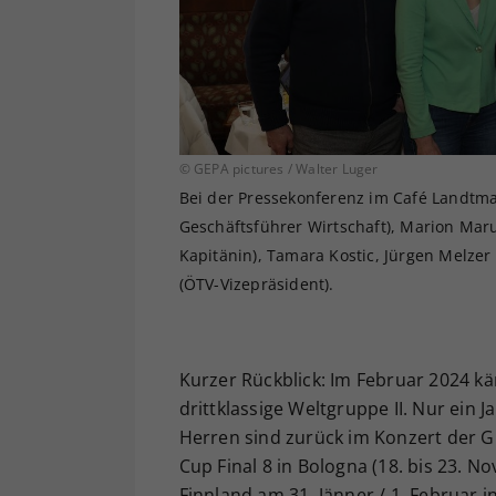
© GEPA pictures / Walter Luger
Bei der Pressekonferenz im Café Landtm
Geschäftsführer Wirtschaft), Marion Maru
Kapitänin), Tamara Kostic, Jürgen Melze
(ÖTV-Vizepräsident).
Kurzer Rückblick: Im Februar 2024 kä
drittklassige Weltgruppe II. Nur ein J
Herren sind zurück im Konzert der 
Cup Final 8 in Bologna (18. bis 23. N
Finnland am 31. Jänner / 1. Februar 