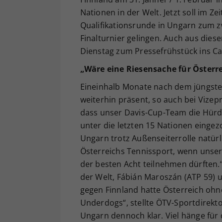
Nationen in der Welt. Jetzt soll im Z
Qualifikationsrunde in Ungarn zum 
Finalturnier gelingen. Auch aus die
Dienstag zum Pressefrühstück ins Ca
„
Wäre eine Riesensache für Österr
Eineinhalb Monate nach dem jüngsten
weiterhin präsent, so auch bei Vizep
dass unser Davis-Cup-Team die Hür
unter die letzten 15 Nationen eingezo
Ungarn trotz Außenseiterrolle natürl
Österreichs Tennissport, wenn unser
der besten Acht teilnehmen dürften.“
der Welt, Fábián Maroszán (ATP 59) u
gegen Finnland hatte Österreich ohne
Underdogs“, stellte ÖTV-Sportdirekt
Ungarn dennoch klar. Viel hänge für