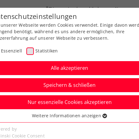
ÖTV
Landesverbände
News
tenschutzeinstellungen
 unserer Webseite werden Cookies verwendet. Einige davon wer
end-Leistungssport
Ausbildung
Services
ngend benötigt, während es uns andere ermöglichen, Ihre
zererfahrung auf unserer Webseite zu verbessern.
Essenziell
Statistiken
Alle akzeptieren
Speichern & schließen
Nur essenzielle Cookies akzeptieren
-Team greift nach den
Weitere Informationen anzeigen
ssenziell
senzielle Cookies werden für grundlegende Funktionen der
ered by
bseite benötigt. Dadurch ist gewährleistet, dass die Webseite
linski Cookie Consent