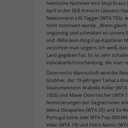
heimische Nummer eins Sinja Kraus (
April in der SEB Arena in Litauens Ha
Newcomerin Lilli Tagger (WTA 755), 
nicht nominiert wurde. „Wenn gleich
ungünstig und schmälert es unsere E
und -Billie-Jean-King-Cup-Kapitänin
verzichtet man ungern. Ich weiß, dass 
Land gegeben hat. Es ist sehr schade, 
individuelle Entscheidung, die man r
Österreichs Mannschaft wird die Reise
Grabher, der 19-jährigen Tamara Kos
Staatsmeisterin Arabella Koller (WTA
1053) und Mavie Österreicher (WTA 12
Nominierungen der Gegnerinnen erlei
Jelena Ostapenko (WTA 25) und Ex-Wel
Portugal seine zwei WTA-Top-300-Mit
Vekic (WTA 19) und Petra Martic (WTA