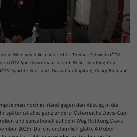
Zweck
generierte ID, für die historische Speicherung
Ihrer vorgenommen Einstellungen, falls der
Webseiten-Betreiber dies eingestellt hat.
ann in Wien von links nach rechts: Thomas Schweda (ÖTV-
ska (ÖTV-Sportkoordinatorin und -Billie-Jean-King-Cup-
r (ÖTV-Sportdirektor und -Davis-Cup-Kapitän), Georg Blumauer
mpfte man noch in Irland gegen den Abstieg in die
ahr später ist alles ganz anders: Österreichs Davis-Cup-
Großen und sensationell auf dem Weg Richtung Davis
ovember 2025). Durchs erstaunlich glatte 4:0 über
in Schwechat zählt man wieder zu den besten 15