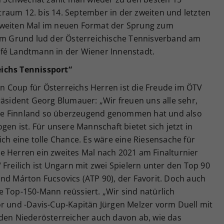
eitraum 12. bis 14. September in der zweiten und letzten
zweiten Mal im neuen Format der Sprung zum
sem Grund lud der Österreichische Tennisverband am
fé Landtmann in der Wiener Innenstadt.
eichs Tennissport“
 Coup für Österreichs Herren ist die Freude im ÖTV
räsident Georg Blumauer: „Wir freuen uns alle sehr,
de Finnland so überzeugend genommen hat und also
gen ist. Für unsere Mannschaft bietet sich jetzt in
ich eine tolle Chance. Es wäre eine Riesensache für
e Herren ein zweites Mal nach 2021 am Finalturnier
 Freilich ist Ungarn mit zwei Spielern unter den Top 90
nd Márton Fucsovics (ATP 90), der Favorit. Doch auch
 Top-150-Mann reüssiert. „Wir sind natürlich
or und -Davis-Cup-Kapitän Jürgen Melzer vorm Duell mit
 den Niederösterreicher auch davon ab, wie das