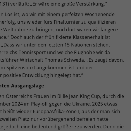
31) verläuft: „Er wäre eine große Verstärkung.“
ein Los ist, wo wir mit einem perfekten Wochenende
rfolg, uns wieder fürs Finalturnier zu qualifizieren
ie Weltbühne zu bringen, und dort waren wir längere
ce.“ Doch auch der früh fixierte Klassenerhalt ist
. „Dass wir unter den letzten 15 Nationen stehen,
terreichs Tennissport und welche Flughöhe wir da
tsführer Wirtschaft Thomas Schweda. „Es zeugt davon,
t im Spitzensport angekommen ist und der
 positive Entwicklung hingelegt hat.“
hten Ausgangslage
Österreichs Frauen im Billie Jean King Cup, durch die
ber 2024 im Play-off gegen die Ukraine, 2025 etwas
ät heißt wieder Europa/Afrika-Zone I, aus der man sich
 zweiten Platz nur vorübergehend befreien hatte
ge jedoch eine bedeutend größere zu werden: Denn die