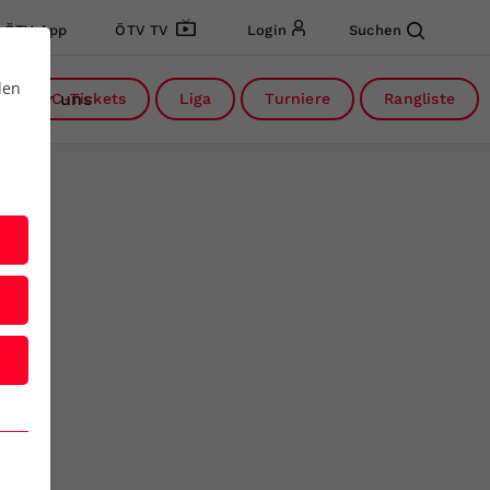
ÖTV App
ÖTV TV
Login
Suchen
den
Über uns
DC-Tickets
Liga
Turniere
Rangliste