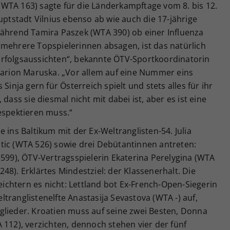
WTA 163) sagte für die Länderkampftage vom 8. bis 12.
uptstadt Vilnius ebenso ab wie auch die 17-jährige
während Tamira Paszek (WTA 390) ob einer Influenza
 mehrere Topspielerinnen absagen, ist das natürlich
rfolgsaussichten“, bekannte ÖTV-Sportkoordinatorin
 Marion Maruska. „Vor allem auf eine Nummer eins
Sinja gern für Österreich spielt und stets alles für ihr
dass sie diesmal nicht mit dabei ist, aber es ist eine
espektieren muss.“
 ins Baltikum mit der Ex-Weltranglisten-54. Julia
tic (WTA 526) sowie drei Debütantinnen antreten:
 599), ÖTV-Vertragsspielerin Ekaterina Perelygina (WTA
48). Erklärtes Mindestziel: der Klassenerhalt. Die
chtern es nicht: Lettland bot Ex-French-Open-Siegerin
tranglistenelfte Anastasija Sevastova (WTA -) auf,
glieder. Kroatien muss auf seine zwei Besten, Donna
 112), verzichten, dennoch stehen vier der fünf