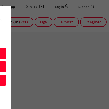
ÖTV App
ÖTV TV
Login
Suchen
den
Über uns
DC-Tickets
Liga
Turniere
Rangliste