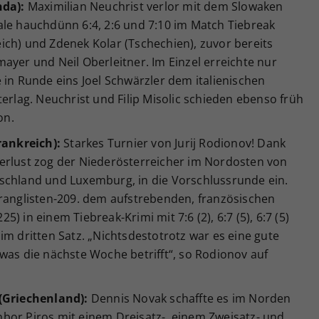
nda):
Maximilian Neuchrist verlor mit dem Slowaken
ale hauchdünn 6:4, 2:6 und 7:10 im Match Tiebreak
ich) und Zdenek Kolar (Tschechien), zuvor bereits
ayer und Neil Oberleitner. Im Einzel erreichte nur
 in Runde eins Joel Schwärzler dem italienischen
terlag. Neuchrist und Filip Misolic schieden ebenso früh
on.
rankreich):
Starkes Turnier von Jurij Rodionov! Dank
erlust zog der Niederösterreicher im Nordosten von
schland und Luxemburg, in die Vorschlussrunde ein.
tranglisten-209. dem aufstrebenden, französischen
 in einem Tiebreak-Krimi mit 7:6 (2), 6:7 (5), 6:7 (5)
im dritten Satz. „Nichtsdestotrotz war es eine gute
was die nächste Woche betrifft“, so Rodionov auf
 (Griechenland):
Dennis Novak schaffte es im Norden
bor Piros mit einem Dreisatz-, einem Zweisatz- und