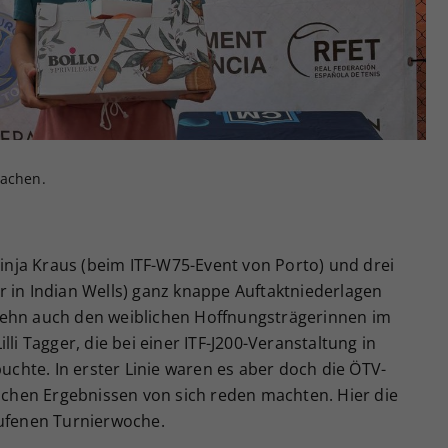
Zweck
generierte ID, für die historische Speicherung
Ihrer vorgenommen Einstellungen, falls der
Webseiten-Betreiber dies eingestellt hat.
 lachen.
nja Kraus (beim ITF-W75-Event von Porto) und drei
r in Indian Wells) ganz knappe Auftaktniederlagen
zehn auch den weiblichen Hoffnungsträgerinnen im
li Tagger, die bei einer ITF-J200-Veranstaltung in
buchte. In erster Linie waren es aber doch die ÖTV-
lichen Ergebnissen von sich reden machten. Hier die
aufenen Turnierwoche.