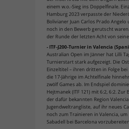
einem w.o.-Sieg ins Doppelfinale. Ei
Hamburg 2023 verpasste der Niederöst
Bolivianer Juan Carlos Prado Angelo 
noch in den Bewerb gerutscht waren.
der Runde der letzten Acht von sei
- ITF-J200-Turnier in Valencia (Spani
Australian Open im Jänner hat Lilli 
Turnierstart stark aufgezeigt. Die Ost
Einzeltitel – ihren dritten in Folge b
die 17-Jährige im Achtelfinale hinne
zwölf Games ab. Im Endspiel dominie
Hejtmanek (ITF 121) mit 6:2, 6:2. Zur
der dafür bekannten Region Valencia
Jugendweltrangliste, auf ihr neues C
noch zum Trainieren in Valencia, um
Sabadell bei Barcelona vorzubereiten