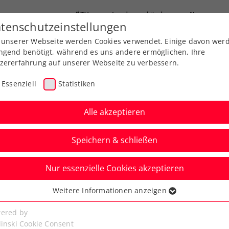
ÖTV
Landesverbände
News
tenschutzeinstellungen
 unserer Webseite werden Cookies verwendet. Einige davon wer
end-Leistungssport
Ausbildung
Services
ngend benötigt, während es uns andere ermöglichen, Ihre
zererfahrung auf unserer Webseite zu verbessern.
Essenziell
Statistiken
Alle akzeptieren
Speichern & schließen
Kids & Jugend
Senioren
Nur essenzielle Cookies akzeptieren
ine Kiste Orangen für
Weitere Informationen anzeigen
ssenziell
ntitel
senzielle Cookies werden für grundlegende Funktionen der
ered by
bseite benötigt. Dadurch ist gewährleistet, dass die Webseite
linski Cookie Consent