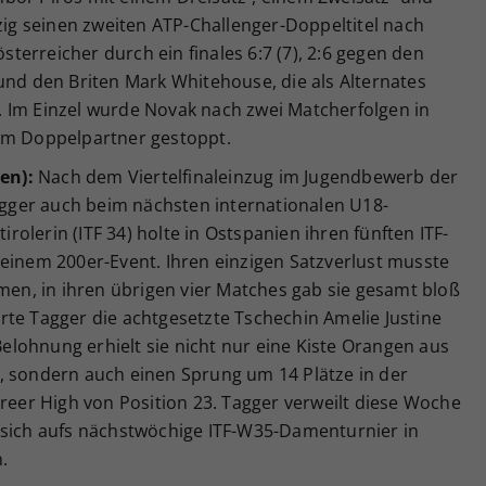
nzig seinen zweiten ATP-Challenger-Doppeltitel nach
erreicher durch ein finales 6:7 (7), 2:6 gegen den
und den Briten Mark Whitehouse, die als Alternates
 Im Einzel wurde Novak nach zwei Matcherfolgen in
nem Doppelpartner gestoppt.
en):
Nach dem Viertelfinaleinzug im Jugendbewerb der
Tagger auch beim nächsten internationalen U18-
tirolerin (ITF 34) holte in Ostspanien ihren fünften ITF-
ei einem 200er-Event. Ihren einzigen Satzverlust musste
hmen, in ihren übrigen vier Matches gab sie gesamt bloß
rte Tagger die achtgesetzte Tschechin Amelie Justine
 Belohnung erhielt sie nicht nur eine Kiste Orangen aus
, sondern auch einen Sprung um 14 Plätze in der
areer High von Position 23. Tagger verweilt diese Woche
 sich aufs nächstwöchige ITF-W35-Damenturnier in
.