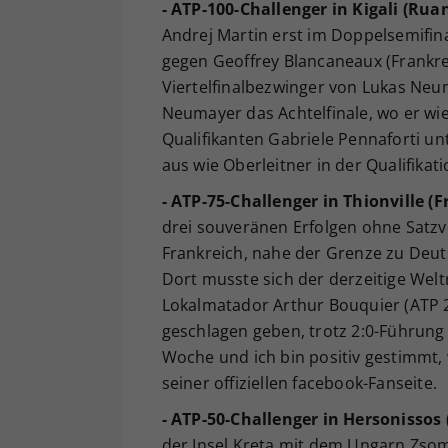
- ATP-100-Challenger in Kigali (Rua
Andrej Martin erst im Doppelsemifin
gegen Geoffrey Blancaneaux (Frankre
Viertelfinalbezwinger von Lukas Neum
Neumayer das Achtelfinale, wo er wie
Qualifikanten Gabriele Pennaforti un
aus wie Oberleitner in der Qualifikati
- ATP-75-Challenger in Thionville (F
drei souveränen Erfolgen ohne Satzv
Frankreich, nahe der Grenze zu Deut
Dort musste sich der derzeitige Wel
Lokalmatador Arthur Bouquier (ATP 225)
geschlagen geben, trotz 2:0-Führung 
Woche und ich bin positiv gestimmt, 
seiner offiziellen facebook-Fanseite.
- ATP-50-Challenger in Hersonissos
der Insel Kreta mit dem Ungarn Zsom