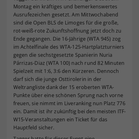
Montag ein kräftiges und bemerkenswertes
Dieser Wert speichert Ihre Consent-
Ausrufezeichen gesetzt. Am Mittwochabend
Einstellungen. Unter anderem eine
zufällig generierte ID, für die
sind die Open BLS de Limoges für die große,
Zweck
historische Speicherung Ihrer
rot-weiß-rote Zukunftshoffnung jetzt doch zu
vorgenommen Einstellungen, falls der
Ende gegangen. Die 16-Jährige (WTA 945) zog
Webseiten-Betreiber dies eingestellt
im Achtelfinale des WTA-125-Hartplatzturniers
hat.
gegen die sechstgesetzte Spanierin Nuria
Párrizas-Diaz (WTA 100) nach rund 82 Minuten
Spielzeit mit 1:6, 3:6 den Kürzeren. Dennoch
darf sich die junge Osttirolerin in der
Weltrangliste dank der 15 eroberten WTA-
Punkte über eine schönen Sprung nach vorne
freuen, sie nimmt im Liveranking nun Platz 776
ein. Damit ist ihr zukünftig bei den meisten ITF-
W15-Veranstaltungen ein Ticket für das
Hauptfeld sicher.
Tagger hatte für dieses Event eine