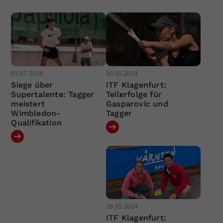
05.07.2024
30.05.2024
Siege über
ITF Klagenfurt:
Supertalente: Tagger
Teilerfolge für
meistert
Gasparovic und
Wimbledon-
Tagger
Qualifikation
29.05.2024
ITF Klagenfurt: