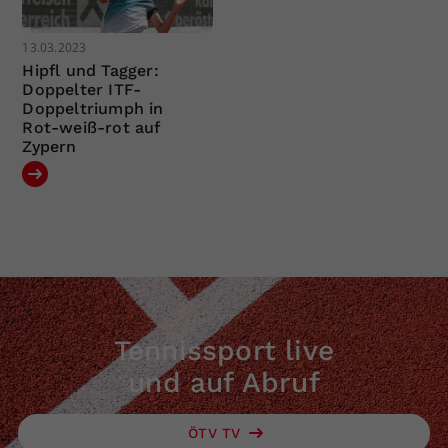
13.03.2023
Hipfl und Tagger:
Doppelter ITF-
Doppeltriumph in
Rot-weiß-rot auf
Zypern
Tennissport live
und auf Abruf
ÖTV TV