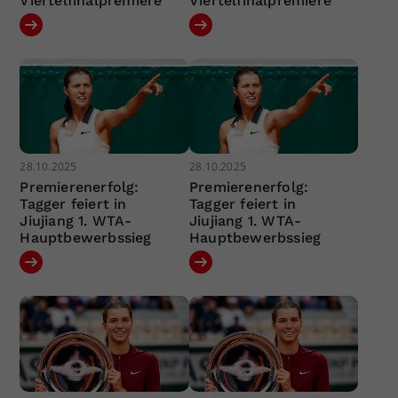
Viertelfinalpremiere
Viertelfinalpremiere
28.10.2025
28.10.2025
Premierenerfolg:
Premierenerfolg:
Tagger feiert in
Tagger feiert in
Jiujiang 1. WTA-
Jiujiang 1. WTA-
Hauptbewerbssieg
Hauptbewerbssieg