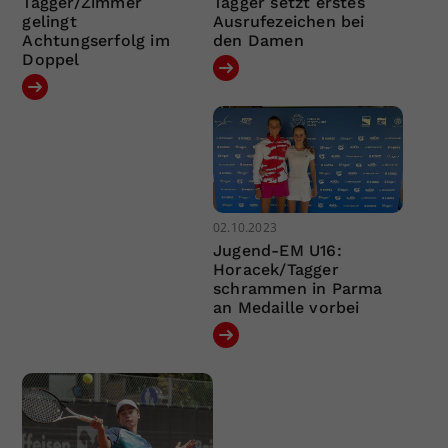
Tagger/Zimmer
Tagger setzt erstes
gelingt
Ausrufezeichen bei
Achtungserfolg im
den Damen
Doppel
02.10.2023
Jugend-EM U16:
Horacek/Tagger
schrammen in Parma
an Medaille vorbei