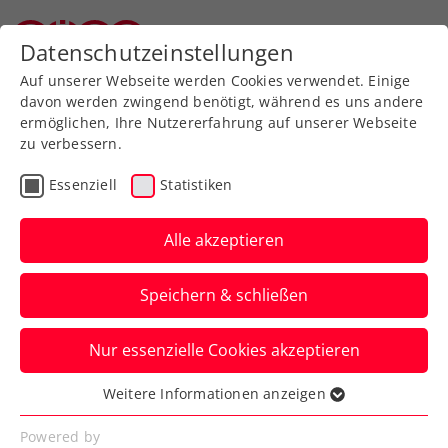
Zurück zur Newsübersicht
Datenschutzeinstellungen
Oberösterreichischer Tennisverband
Auf unserer Webseite werden Cookies verwendet. Einige
davon werden zwingend benötigt, während es uns andere
ermöglichen, Ihre Nutzererfahrung auf unserer Webseite
zu verbessern.
Turniere
WTA
Essenziell
Statistiken
WTA-Challenger Limoges:
Tagger-Talentprobe endet
Alle akzeptieren
im Achtelfinale
Speichern & schließen
Die WTA-Nummer 100 ist für die
Nur essenzielle Cookies akzeptieren
Teenagerin in Frankreich trotz guter
Phasen diesmal eine Nummer zu groß.
Weitere Informationen anzeigen
Essenziell
Verfasst von: Manuel Wachta, 11.12.2024
Essenzielle Cookies werden für grundlegende
Powered by