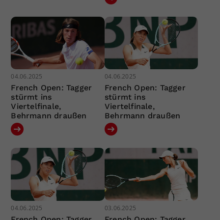
04.06.2025
04.06.2025
French Open: Tagger
French Open: Tagger
stürmt ins
stürmt ins
Viertelfinale,
Viertelfinale,
Behrmann draußen
Behrmann draußen
04.06.2025
03.06.2025
French Open: Tagger
French Open: Tagger