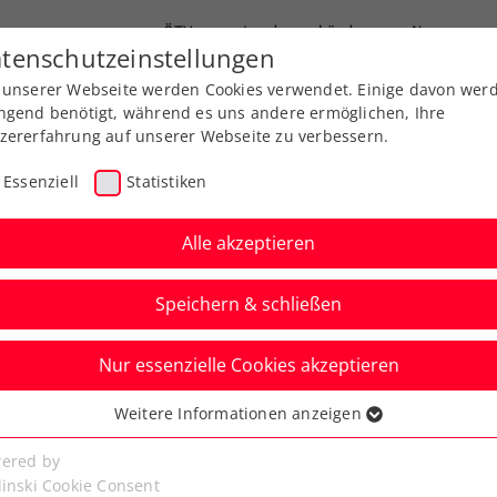
ÖTV
Landesverbände
News
tenschutzeinstellungen
 unserer Webseite werden Cookies verwendet. Einige davon wer
end-Leistungssport
Ausbildung
Services
ngend benötigt, während es uns andere ermöglichen, Ihre
zererfahrung auf unserer Webseite zu verbessern.
Essenziell
Statistiken
Alle akzeptieren
Speichern & schließen
ITF
Turniere
Kids & Jugend
Nur essenzielle Cookies akzeptieren
 Grabher-Siegesserie
Weitere Informationen anzeigen
ssenziell
en Finale gestoppt
senzielle Cookies werden für grundlegende Funktionen der
ered by
bseite benötigt. Dadurch ist gewährleistet, dass die Webseite
linski Cookie Consent