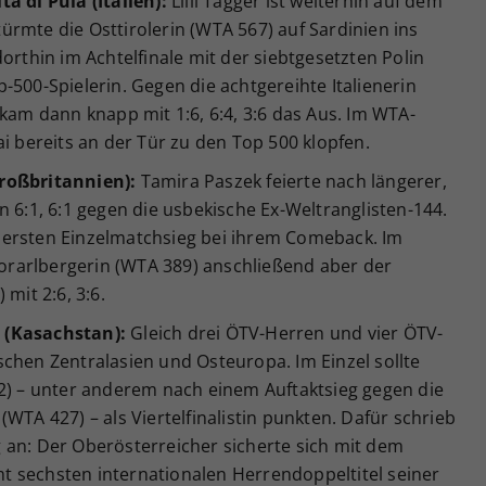
a di Pula (Italien):
Lilli Tagger ist weiterhin auf dem
rmte die Osttirolerin (WTA 567) auf Sardinien ins
orthin im Achtelfinale mit der siebtgesetzten Polin
-500-Spielerin. Gegen die achtgereihte Italienerin
 kam dann knapp mit 1:6, 6:4, 3:6 das Aus. Im WTA-
ai bereits an der Tür zu den Top 500 klopfen.
roßbritannien):
Tamira Paszek feierte nach längerer,
n 6:1, 6:1 gegen die usbekische Ex-Weltranglisten-144.
 ersten Einzelmatchsieg bei ihrem Comeback. Im
 Vorarlbergerin (WTA 389) anschließend aber der
mit 2:6, 3:6.
 (Kasachstan):
Gleich drei ÖTV-Herren und vier ÖTV-
chen Zentralasien und Osteuropa. Im Einzel sollte
02) – unter anderem nach einem Auftaktsieg gegen die
WTA 427) – als Viertelfinalistin punkten. Dafür schrieb
 an: Der Oberösterreicher sicherte sich mit dem
 sechsten internationalen Herrendoppeltitel seiner