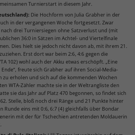
emeinsamen Turnierstart in diesem Jahr.
eutschland):
Die Hochform von Julia Grabher in der
auch in der vergangenen Woche fortgesetzt. Zwar
 nach drei Turniersiegen ohne Satzverlust und (mit
blichen 36:0 in Sätzen im Achtel- und Viertelfinale
en. Dies hielt sie jedoch nicht davon ab, mit ihrem 21.
nzuziehen. Erst dort war beim 2:6, 4:6 gegen die
A 102) wohl auch der Akku etwas erschöpft. „Eine
nde“, freute sich Grabher auf ihren Social-Media-
 sich zu erholen und sich auf die kommenden Wochen
ten WTA-Zähler machte sie in der Weltrangliste den
te sie das Jahr auf Platz 470 begonnen, so findet sich
162. Stelle, bloß noch drei Ränge und 21 Punkte hinter
n Runde eins mit 0:6, 6:7 (4) gleichfalls über Bondar
Wienerin mit der für Tschechien antretenden Moldauerin
.