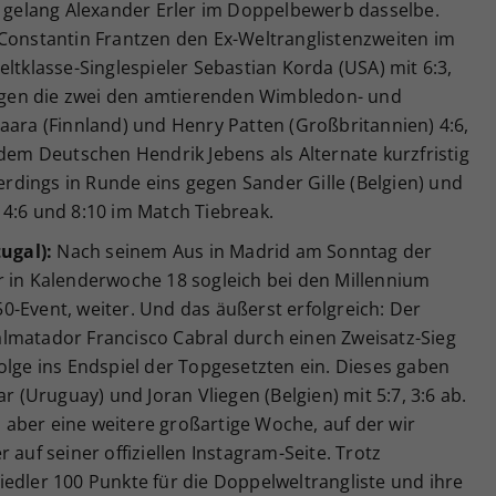
, gelang Alexander Erler im Doppelbewerb dasselbe.
 Constantin Frantzen den Ex-Weltranglistenzweiten im
ltklasse-Singlespieler Sebastian Korda (USA) mit 6:3,
rlagen die zwei den amtierenden Wimbledon- und
aara (Finnland) und Henry Patten (Großbritannien) 4:6,
 dem Deutschen Hendrik Jebens als Alternate kurzfristig
lerdings in Runde eins gegen Sander Gille (Belgien) und
), 4:6 und 8:10 im Match Tiebreak.
tugal):
Nach seinem Aus in Madrid am Sonntag der
r in Kalenderwoche 18 sogleich bei den Millennium
-Event, weiter. Und das äußerst erfolgreich: Der
lmatador Francisco Cabral durch einen Zweisatz-Sieg
olge ins Endspiel der Topgesetzten ein. Dieses gaben
r (Uruguay) und Joran Vliegen (Belgien) mit 5:7, 3:6 ab.
n, aber eine weitere großartige Woche, auf der wir
 auf seiner offiziellen Instagram-Seite. Trotz
edler 100 Punkte für die Doppelweltrangliste und ihre