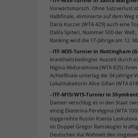
- ITF-W35-Turnier in Santa Margherit
Vorwärtsmarsch. Ohne Satzverlust stü
Halbfinale, eliminierte auf dem Weg d
Daria Kuczer (WTA 429) auch eine Top
Dalila Spiteri, Nummer 500 der Welt,
Ranking wird die 17-Jährige am 12. M
- ITF-W35-Turnier in Nottingham (G
krankheitsbedingter Auszeit durch ei
Nigina Abduraimova (WTA 825) ihren
Achtelfinale unterlag die 34-jährige
Lokalmatadorin Alice Gillan (WTA 618) 
- ITF-M15/W15-Turnier in Shymkent
Damen verschlug es in den Staat zwis
einzig Ekaterina Perelygina (WTA 10
topgereihte Russin Ksenia Laskutova (
im Doppel Gregor Ramskogler kräftig
Deutschen Kai Wehnelt den insgesamt