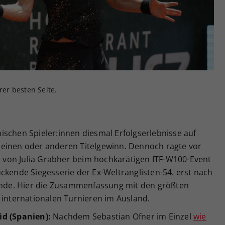
Zweck
generierte ID, für die historische Speicherung
Ihrer vorgenommen Einstellungen, falls der
Webseiten-Betreiber dies eingestellt hat.
rer besten Seite.
ischen Spieler:innen diesmal Erfolgserlebnisse auf
 einen oder anderen Titelgewinn. Dennoch ragte vor
gt von Julia Grabher beim hochkarätigen ITF-W100-Event
ckende Siegesserie der Ex-Weltranglisten-54. erst nach
 Ende. Hier die Zusammenfassung mit den größten
 internationalen Turnieren im Ausland.
id (Spanien):
Nachdem Sebastian Ofner im Einzel
wie