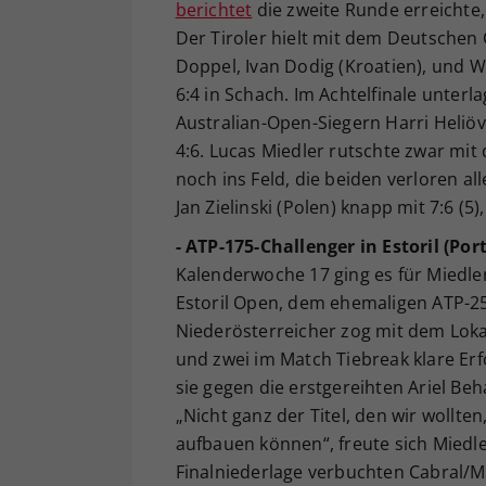
berichtet
die zweite Runde erreichte
Der Tiroler hielt mit dem Deutschen
Doppel, Ivan Dodig (Kroatien), und We
6:4 in Schach. Im Achtelfinale unte
Australian-Open-Siegern Harri Heliöv
4:6. Lucas Miedler rutschte zwar mit
noch ins Feld, die beiden verloren al
Jan Zielinski (Polen) knapp mit 7:6 (5
- ATP-175-Challenger in Estoril (Por
Kalenderwoche 17 ging es für Miedle
Estoril Open, dem ehemaligen ATP-250
Niederösterreicher zog mit dem Loka
und zwei im Match Tiebreak klare Erf
sie gegen die erstgereihten Ariel Beha
„Nicht ganz der Titel, den wir wollte
aufbauen können“, freute sich Miedler
Finalniederlage verbuchten Cabral/Mi