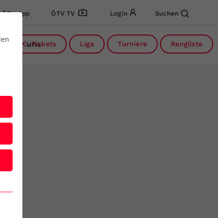
ÖTV App
ÖTV TV
Login
Suchen
den
Über uns
DC-Tickets
Liga
Turniere
Rangliste