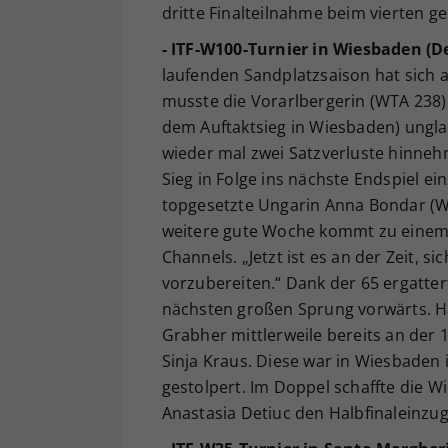
dritte Finalteilnahme beim vierten g
- ITF-W100-Turnier in Wiesbaden (D
laufenden Sandplatzsaison hat sich 
musste die Vorarlbergerin (WTA 238)
dem Auftaktsieg in Wiesbaden) unglau
wieder mal zwei Satzverluste hinnehm
Sieg in Folge ins nächste Endspiel ei
topgesetzte Ungarin Anna Bondar (WT
weitere gute Woche kommt zu einem E
Channels. „Jetzt ist es an der Zeit,
vorzubereiten.“ Dank der 65 ergatter
nächsten großen Sprung vorwärts. Hat
Grabher mittlerweile bereits an der 
Sinja Kraus. Diese war in Wiesbaden i
gestolpert. Im Doppel schaffte die 
Anastasia Detiuc den Halbfinaleinzug