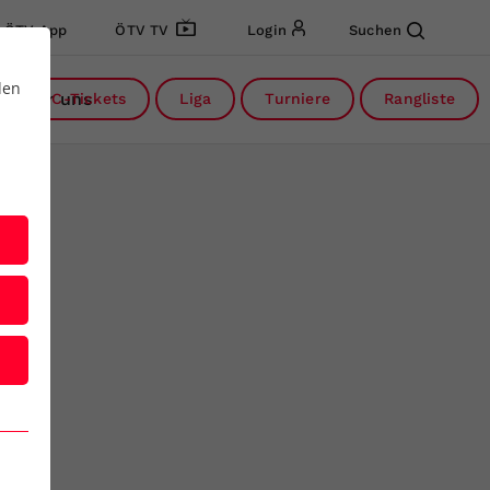
ÖTV App
ÖTV TV
Login
Suchen
den
Über uns
DC-Tickets
Liga
Turniere
Rangliste