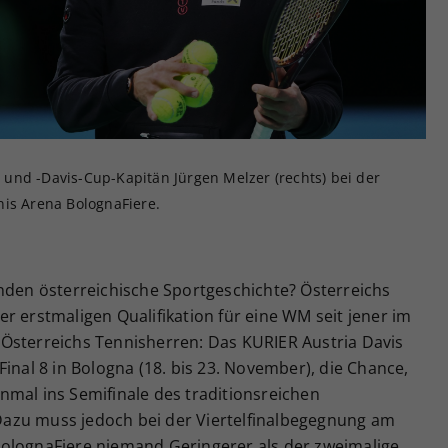
Zweck
generierte ID, für die historische Speicherung
Ihrer vorgenommen Einstellungen, falls der
Webseiten-Betreiber dies eingestellt hat.
or und -Davis-Cup-Kapitän Jürgen Melzer (rechts) bei der
nis Arena BolognaFiere.
unden österreichische Sportgeschichte? Österreichs
r erstmaligen Qualifikation für eine WM seit jener im
an Österreichs Tennisherren: Das KURIER Austria Davis
inal 8 in Bologna (18. bis 23. November), die Chance,
nmal ins Semifinale des traditionsreichen
azu muss jedoch bei der Viertelfinalbegegnung am
olognaFiere niemand Geringerer als der zweimalige