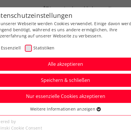
ÖTV
Landesverbände
News
tenschutzeinstellungen
 unserer Webseite werden Cookies verwendet. Einige davon wer
end-Leistungssport
Ausbildung
Services
ngend benötigt, während es uns andere ermöglichen, Ihre
zererfahrung auf unserer Webseite zu verbessern.
Essenziell
Statistiken
Alle akzeptieren
Speichern & schließen
Nur essenzielle Cookies akzeptieren
en – Österreich live auf
Weitere Informationen anzeigen
ssenziell
 TV
senzielle Cookies werden für grundlegende Funktionen der
ered by
bseite benötigt. Dadurch ist gewährleistet, dass die Webseite
linski Cookie Consent