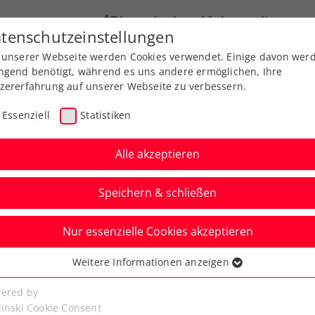
ÖTV
Landesverbände
News
tenschutzeinstellungen
 unserer Webseite werden Cookies verwendet. Einige davon wer
end-Leistungssport
Ausbildung
Services
ngend benötigt, während es uns andere ermöglichen, Ihre
zererfahrung auf unserer Webseite zu verbessern.
Essenziell
Statistiken
Alle akzeptieren
Speichern & schließen
Nur essenzielle Cookies akzeptieren
Miedler feiert im
Weitere Informationen anzeigen
ssenziell
erfolg
senzielle Cookies werden für grundlegende Funktionen der
ered by
bseite benötigt. Dadurch ist gewährleistet, dass die Webseite
linski Cookie Consent