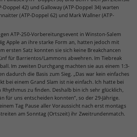
TP-Doppel 42) und Galloway (ATP-Doppel 34) warten
hnaitter (ATP-Doppel 62) und Mark Wallner (ATP-
igen ATP-250-Vorbereitungsevent in Winston-Salem
Big Apple an ihre starke Form an, hatten jedoch mit
Im ersten Satz konnten sie sich keine Breakchancen
fünf für Barrientos/Lammons abwehren. Im Tiebreak
zball. Im zweiten Durchgang machten sie aus einem 1:3-
en dadurch die Basis zum Sieg. „Das war kein einfaches
t bei einem Grand Slam ist nie einfach. Ich hatte bei
Rhythmus zu finden. Deshalb bin ich sehr glücklich,
n für uns entscheiden konnten“, so der 29-Jährige.
einem Tag Pause aller Voraussicht nach erst montags
streiten am Sonntag (Ortszeit) ihr Zweitrundenmatch.