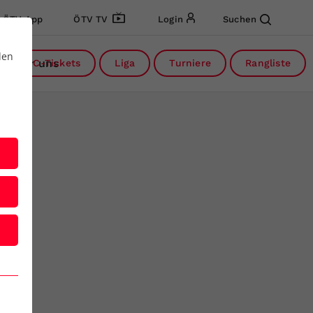
ÖTV App
ÖTV TV
Login
Suchen
den
Über uns
DC-Tickets
Liga
Turniere
Rangliste