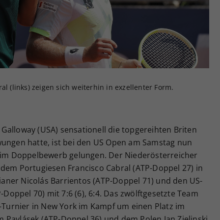
Zweck
generierte ID, für die historische Speicherung
Ihrer vorgenommen Einstellungen, falls der
Webseiten-Betreiber dies eingestellt hat.
l (links) zeigen sich weiterhin in exzellenter Form.
Galloway (USA) sensationell die topgereihten Briten
wungen hatte, ist bei den US Open am Samstag nun
g im Doppelbewerb gelungen. Der Niederösterreicher
 dem Portugiesen Francisco Cabral (ATP-Doppel 27) in
aner Nicolás Barrientos (ATP-Doppel 71) und den US-
oppel 70) mit 7:6 (6), 6:4. Das zwölftgesetzte Team
urnier in New York im Kampf um einen Platz im
 Pavlásek (ATP-Doppel 36) und dem Polen Jan Zielinski