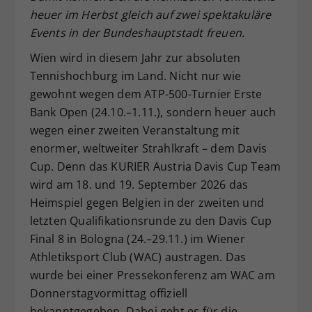
heuer im Herbst gleich auf zwei spektakuläre
Dieser Wert speichert Ihre Consent-
Events in der Bundeshauptstadt freuen.
Einstellungen. Unter anderem eine
zufällig generierte ID, für die
Wien wird in diesem Jahr zur absoluten
Zweck
historische Speicherung Ihrer
Tennishochburg im Land. Nicht nur wie
vorgenommen Einstellungen, falls der
gewohnt wegen dem ATP-500-Turnier Erste
Webseiten-Betreiber dies eingestellt
hat.
Bank Open (24.10.–1.11.), sondern heuer auch
wegen einer zweiten Veranstaltung mit
enormer, weltweiter Strahlkraft – dem Davis
Cup. Denn das KURIER Austria Davis Cup Team
wird am 18. und 19. September 2026 das
Heimspiel gegen Belgien in der zweiten und
letzten Qualifikationsrunde zu den Davis Cup
Final 8 in Bologna (24.–29.11.) im Wiener
Athletiksport Club (WAC) austragen. Das
wurde bei einer Pressekonferenz am WAC am
Donnerstagvormittag offiziell
bekanntgegeben. Dabei geht es für die