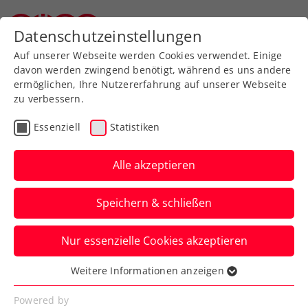
Zurück zur Newsübersicht
Datenschutzeinstellungen
Oberösterreichischer Tennisverband
Auf unserer Webseite werden Cookies verwendet. Einige
davon werden zwingend benötigt, während es uns andere
ermöglichen, Ihre Nutzererfahrung auf unserer Webseite
zu verbessern.
Davis Cup
Essenziell
Statistiken
Österreich – Belgien:
Davis Cup nach 18 Jahren
Alle akzeptieren
wieder zurück in Wien
Speichern & schließen
Das KURIER Austria Davis Cup Team will
Nur essenzielle Cookies akzeptieren
sich am WAC erneut fürs Finalturnier
qualifizieren.
Weitere Informationen anzeigen
Essenziell
Verfasst von: Manuel Wachta, 30.04.2026
Essenzielle Cookies werden für grundlegende
Powered by