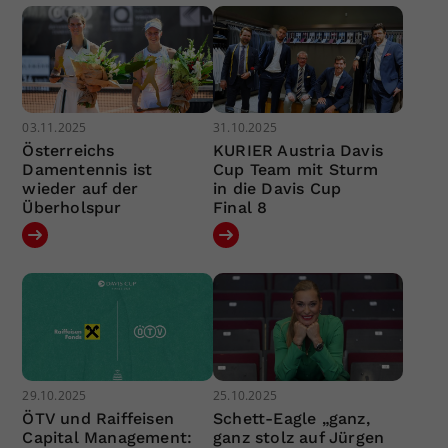
03.11.2025
31.10.2025
Österreichs
KURIER Austria Davis
Damentennis ist
Cup Team mit Sturm
wieder auf der
in die Davis Cup
Überholspur
Final 8
29.10.2025
25.10.2025
ÖTV und Raiffeisen
Schett-Eagle „ganz,
Capital Management:
ganz stolz auf Jürgen