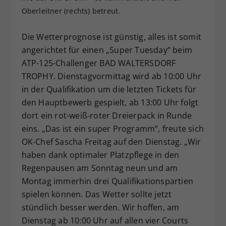
Oberleitner (rechts) betreut.
Dieser Wert speichert Ihre Consent-
Einstellungen. Unter anderem eine
zufällig generierte ID, für die
Die Wetterprognose ist günstig, alles ist somit
Zweck
historische Speicherung Ihrer
angerichtet für einen „Super Tuesday“ beim
vorgenommen Einstellungen, falls der
ATP-125-Challenger BAD WALTERSDORF
Webseiten-Betreiber dies eingestellt
TROPHY. Dienstagvormittag wird ab 10:00 Uhr
hat.
in der Qualifikation um die letzten Tickets für
den Hauptbewerb gespielt, ab 13:00 Uhr folgt
dort ein rot-weiß-roter Dreierpack in Runde
eins. „Das ist ein super Programm“, freute sich
OK-Chef Sascha Freitag auf den Dienstag. „Wir
haben dank optimaler Platzpflege in den
Regenpausen am Sonntag neun und am
Montag immerhin drei Qualifikationspartien
spielen können. Das Wetter sollte jetzt
stündlich besser werden. Wir hoffen, am
Dienstag ab 10:00 Uhr auf allen vier Courts