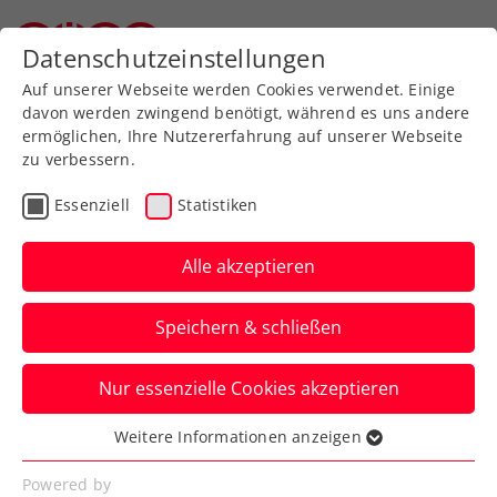
Zurück zur Newsübersicht
Datenschutzeinstellungen
Oberösterreichischer Tennisverband
Auf unserer Webseite werden Cookies verwendet. Einige
davon werden zwingend benötigt, während es uns andere
ermöglichen, Ihre Nutzererfahrung auf unserer Webseite
zu verbessern.
Turniere
ATP
Essenziell
Statistiken
„Super Tuesday“ bei der
BAD WALTERSDORF
Alle akzeptieren
TROPHY
Speichern & schließen
Joel Schwärzler, Lukas Neumayer, Sandro
Nur essenzielle Cookies akzeptieren
Kopp eröffnen das ATP-Challenger-
Hauptfeld auf dem Center Court.
Weitere Informationen anzeigen
Essenziell
Verfasst von: Presseaussendung / Redaktion, 16.09.2024
Essenzielle Cookies werden für grundlegende
Powered by