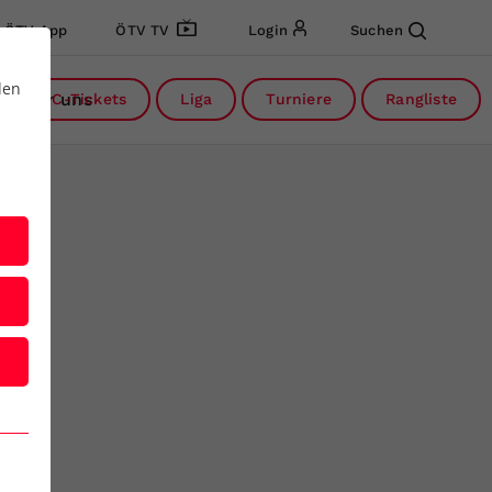
ÖTV App
ÖTV TV
Login
Suchen
den
Über uns
DC-Tickets
Liga
Turniere
Rangliste