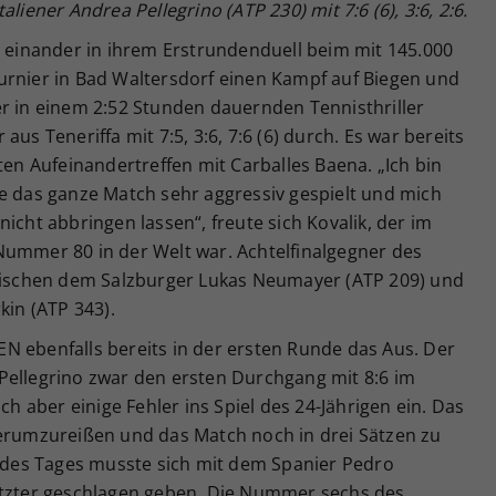
liener Andrea Pellegrino (ATP 230) mit 7:6 (6), 3:6, 2:6.
n einander in ihrem Erstrundenduell beim mit 145.000
urnier in Bad Waltersdorf einen Kampf auf Biegen und
er in einem 2:52 Stunden dauernden Tennisthriller
us Teneriffa mit 7:5, 3:6, 7:6 (6) durch. Es war bereits
ten Aufeinandertreffen mit Carballes Baena. „Ich bin
be das ganze Match sehr aggressiv gespielt und mich
icht abbringen lassen“, freute sich Kovalik, der im
Nummer 80 in der Welt war. Achtelfinalgegner des
zwischen dem Salzburger Lukas Neumayer (ATP 209) und
kin (ATP 343).
N ebenfalls bereits in der ersten Runde das Aus. Der
Pellegrino zwar den ersten Durchgang mit 8:6 im
ch aber einige Fehler ins Spiel des 24-Jährigen ein. Das
herumzureißen und das Match noch in drei Sätzen zu
e des Tages musste sich mit dem Spanier Pedro
etzter geschlagen geben. Die Nummer sechs des