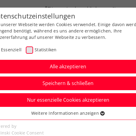
ÖTV
Landesverbände
News
tenschutzeinstellungen
 unserer Webseite werden Cookies verwendet. Einige davon wer
end-Leistungssport
Ausbildung
Services
ngend benötigt, während es uns andere ermöglichen, Ihre
zererfahrung auf unserer Webseite zu verbessern.
Essenziell
Statistiken
Alle akzeptieren
Speichern & schließen
Nur essenzielle Cookies akzeptieren
bei LAYJET-OPEN:
Weitere Informationen anzeigen
ssenziell
Nummer 1
senzielle Cookies werden für grundlegende Funktionen der
ered by
bseite benötigt. Dadurch ist gewährleistet, dass die Webseite
linski Cookie Consent