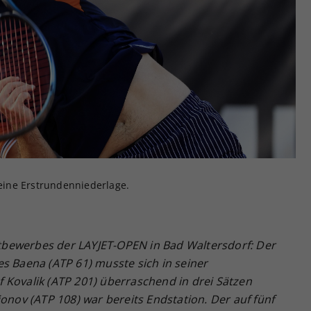
Zweck
generierte ID, für die historische Speicherung
Ihrer vorgenommen Einstellungen, falls der
Webseiten-Betreiber dies eingestellt hat.
 eine Erstrundenniederlage.
bewerbes der LAYJET-OPEN in Bad Waltersdorf: Der
s Baena (ATP 61) musste sich in seiner
 Kovalik (ATP 201) überraschend in drei Sätzen
ionov (ATP 108) war bereits Endstation. Der auf fünf