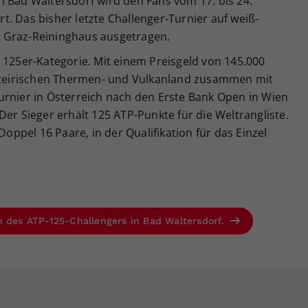
n Bad Waltersdorf wird den Fans vom 17. bis 24.
. Das bisher letzte Challenger-Turnier auf weiß-
 Graz-Reininghaus ausgetragen.
 125er-Kategorie. Mit einem Preisgeld von 145.000
tsteirischen Thermen- und Vulkanland zusammen mit
urnier in Österreich nach den Erste Bank Open in Wien
Der Sieger erhält 125 ATP-Punkte für die Weltrangliste.
Doppel 16 Paare, in der Qualifikation für das Einzel
e des ATP-125-Challengers in Bad Waltersdorf.