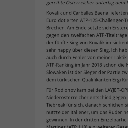
gereihte Österreicher unterlag dem Ita
Kovalik und Carballes Baena lieferte
Euro dotierten ATP-125-Challenger-T
Brechen. Am Ende setzte sich Erster
gegen den zweifachen ATP-Titelträger a
der fünfte Sieg von Kovalik im sieben
sehr happy über diesen Sieg. Ich ha
auch durch Fehler von meiner Taktik n
ATP-Ranking im Jahr 2018 schon die 
Slowaken ist der Sieger der Partie 
dem türkischen Qualifikanten Ergi Kir
Für Rodionov kam bei den LAYJET-OPE
Niederösterreicher entschied gegen 
Tiebreak für sich, danach schlichen si
nützte der Italiener, um das Ruder 
gewinnen. In der dritten Einzelparti
Martinez (ATP 118) ein weiterer Ges