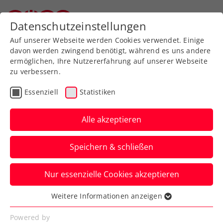
Zurück zur Newsübersicht
Datenschutzeinstellungen
Oberösterreichischer Tennisverband
Auf unserer Webseite werden Cookies verwendet. Einige
davon werden zwingend benötigt, während es uns andere
ermöglichen, Ihre Nutzererfahrung auf unserer Webseite
zu verbessern.
ATP
Turniere
Essenziell
Statistiken
Mega-Mittwoch bei den
LAYJET-OPEN in Bad
Alle akzeptieren
Waltersdorf
Speichern & schließen
Regen zwingt beim ATP-Challenger am
Nur essenzielle Cookies akzeptieren
Dienstag zur Pause. Für Mittwoch wird
perfektes Wetter prophezeit.
Weitere Informationen anzeigen
Essenziell
Verfasst von: Presseaussendung / Redaktion, 16.09.2025
Essenzielle Cookies werden für grundlegende
Powered by