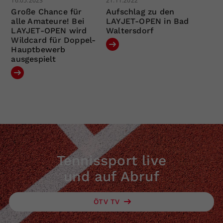
16.05.2023
21.11.2022
Große Chance für
Aufschlag zu den
alle Amateure! Bei
LAYJET-OPEN in Bad
LAYJET-OPEN wird
Waltersdorf
Wildcard für Doppel-
Hauptbewerb
ausgespielt
Tennissport live
und auf Abruf
ÖTV TV