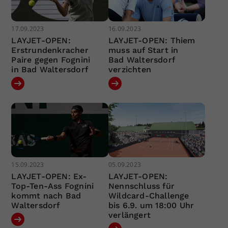
17.09.2023
16.09.2023
LAYJET-OPEN:
LAYJET-OPEN: Thiem
Erstrundenkracher
muss auf Start in
Paire gegen Fognini
Bad Waltersdorf
in Bad Waltersdorf
verzichten
15.09.2023
05.09.2023
LAYJET-OPEN: Ex-
LAYJET-OPEN:
Top-Ten-Ass Fognini
Nennschluss für
kommt nach Bad
Wildcard-Challenge
Waltersdorf
bis 6.9. um 18:00 Uhr
verlängert