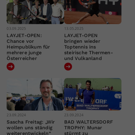
03.09.2025
13.05.2025
LAYJET-OPEN:
LAYJET-OPEN
Chance vor
bringen wieder
Heimpublikum für
Toptennis ins
mehrere junge
steirische Thermen-
Österreicher
und Vulkanland
23.09.2024
23.09.2024
Sascha Freitag: „Wir
BAD WALTERSDORF
wollen uns ständig
TROPHY: Munar
weiterentwickeln“
stürmt zu