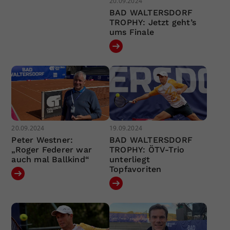
20.09.2024
BAD WALTERSDORF
TROPHY: Jetzt geht’s
ums Finale
20.09.2024
19.09.2024
Peter Westner:
BAD WALTERSDORF
„Roger Federer war
TROPHY: ÖTV-Trio
auch mal Ballkind“
unterliegt
Topfavoriten