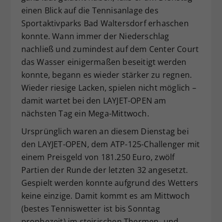
einen Blick auf die Tennisanlage des
Dieser Wert speichert Ihre Consent-
Sportaktivparks Bad Waltersdorf erhaschen
Einstellungen. Unter anderem eine
zufällig generierte ID, für die
konnte. Wann immer der Niederschlag
Zweck
historische Speicherung Ihrer
nachließ und zumindest auf dem Center Court
vorgenommen Einstellungen, falls der
das Wasser einigermaßen beseitigt werden
Webseiten-Betreiber dies eingestellt
konnte, begann es wieder stärker zu regnen.
hat.
Wieder riesige Lacken, spielen nicht möglich –
damit wartet bei den LAYJET-OPEN am
nächsten Tag ein Mega-Mittwoch.
Ursprünglich waren an diesem Dienstag bei
den LAYJET-OPEN, dem ATP-125-Challenger mit
einem Preisgeld von 181.250 Euro, zwölf
Partien der Runde der letzten 32 angesetzt.
Gespielt werden konnte aufgrund des Wetters
keine einzige. Damit kommt es am Mittwoch
(bestes Tenniswetter ist bis Sonntag
prophezeit) im steirischen Thermen- und