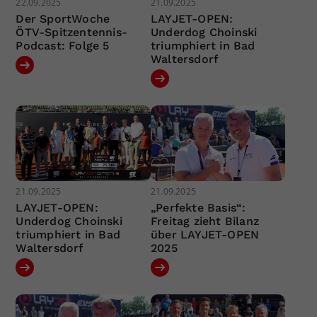
22.09.2025
21.09.2025
Der SportWoche
LAYJET-OPEN:
ÖTV-Spitzentennis-
Underdog Choinski
Podcast: Folge 5
triumphiert in Bad
Waltersdorf
21.09.2025
21.09.2025
LAYJET-OPEN:
„Perfekte Basis“:
Underdog Choinski
Freitag zieht Bilanz
triumphiert in Bad
über LAYJET-OPEN
Waltersdorf
2025