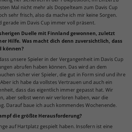
rsten Mal nicht mehr als Doppelteam zum Davis Cup
och sehr frisch, also da mache ich mir keine Sorgen.
d gerade im Davis Cup immer voll präsent.
isherigen Duelle mit Finnland gewonnen, zuletzt
ner Hilfe. Was macht dich denn zuversichtlich, dass
rd können?
, dass unsere Spieler in der Vergangenheit im Davis Cup
tungen abrufen haben können. Das wird an dem
chen sicher vier Spieler, die gut in Form sind und ihre
 Aber ich habe da vollstes Vertrauen und auch ein
nheit, dass das eigentlich immer gepasst hat. Wir
 aber selbst wenn wir verloren haben, war die
ung. Darauf baue ich auch kommendes Wochenende.
kampf die größte Herausforderung?
ange auf Hartplatz gespielt haben. Insofern ist eine