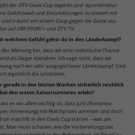
bt der ÖTV-Davis-Cup-Kapitän und -Sportdirektor
eine Gefühlswelt und Einschätzungen zu diesem mit
 und träumt von einem Coup gegen die Gäste aus
 live auf ORF SPORT+ und ÖTV TV.
 Mit welchem Gefühl gehst du in den Länderkampf?
h der Meinung bin, dass wir eine realistische Chance
d als Sieger dastehen. Ich sage nicht, dass wir
einung nach ein sehr ausgeglichener Länderkampf. Und
h eigentlich die schönsten.
r gerade in den letzten Wochen sicherlich reichlich
bei den ersten Saisonturnieren erlebt?
s es vor allem wichtig ist, dass Jurij
(Rodionov;
yer; Anmerkung)
mit Matchpraxis anreisen und doch
 sie matchfit in den Davis Cup starten – was am
ist. Man muss schauen, wie die Vorbereitungszeit
nking her sicherlich in der Poleposition, im Einzel zu