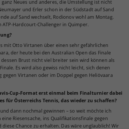
ganz Neues und anderes, die Umstellung ist nicht
 Neumayer und Erler schon in der Südstadt auf Sand
ende auf Sand wechselt, Rodionov wohl am Montag.
m ATP-Hardcourt-Challenger in Quimper.
rung?
s mit Otto Virtanen über einen sehr gefährlichen
aara, der heute bei den Australian Open das Finale
 dessen Brust nicht viel breiter sein wird können als
ale. Es wird also gewiss nicht leicht, sich denen
ieg gegen Virtanen oder im Doppel gegen Heliövaara
vis-Cup-Format erst einmal beim Finalturnier dabei
s für Österreichs Tennis, das wieder zu schaffen?
 und dann nochmal gewinnen – so weit möchte ich
 eine Riesensache, ins Qualifikationsfinale gegen
iese Chance zu erhalten. Das wäre unglaublich! Wir