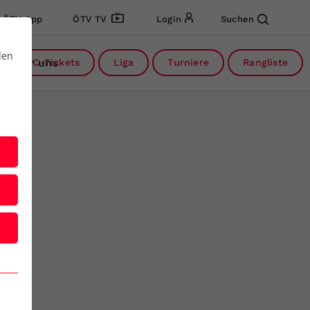
ÖTV App
ÖTV TV
Login
Suchen
den
Über uns
DC-Tickets
Liga
Turniere
Rangliste