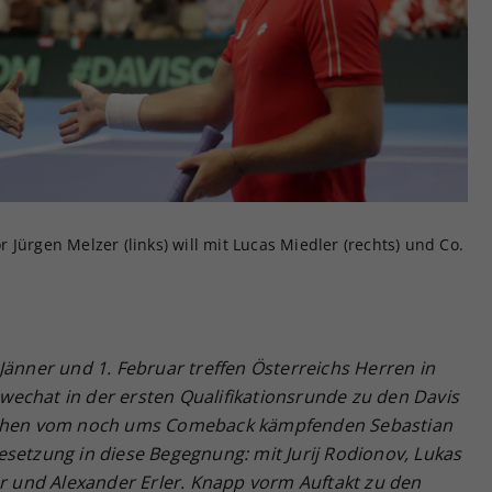
Zweck
generierte ID, für die historische Speicherung
Ihrer vorgenommen Einstellungen, falls der
Webseiten-Betreiber dies eingestellt hat.
Jürgen Melzer (links) will mit Lucas Miedler (rechts) und Co.
Jänner und 1. Februar treffen Österreichs Herren in
echat in der ersten Qualifikationsrunde zu den Davis
esehen vom noch ums Comeback kämpfenden Sebastian
setzung in diese Begegnung: mit Jurij Rodionov, Lukas
er und Alexander Erler. Knapp vorm Auftakt zu den