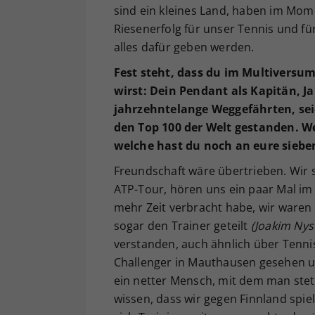
sind ein kleines Land, haben im Mome
Riesenerfolg für unser Tennis und fü
alles dafür geben werden.
Fest steht, dass du im Multiversu
wirst: Dein Pendant als Kapitän, Ja
jahrzehntelange Weggefährten, sei
den Top 100 der Welt gestanden. W
welche hast du noch an eure sieb
Freundschaft wäre übertrieben. Wir s
ATP-Tour, hören uns ein paar Mal im 
mehr Zeit verbracht habe, wir waren
sogar den Trainer geteilt
(Joakim Ny
verstanden, auch ähnlich über Tenni
Challenger in Mauthausen gesehen un
ein netter Mensch, mit dem man stets 
wissen, dass wir gegen Finnland spie