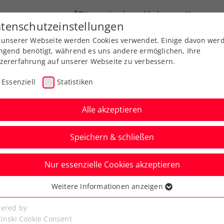
ÖTV
Landesverbände
News
tenschutzeinstellungen
 unserer Webseite werden Cookies verwendet. Einige davon wer
end-Leistungssport
Ausbildung
Services
ngend benötigt, während es uns andere ermöglichen, Ihre
zererfahrung auf unserer Webseite zu verbessern.
Essenziell
Statistiken
Alle akzeptieren
Speichern & schließen
Nur essenzielle Cookies akzeptieren
aublich“: Melzer
Weitere Informationen anzeigen
ssenziell
vis-Cup-Coup gegen
senzielle Cookies werden für grundlegende Funktionen der
ered by
bseite benötigt. Dadurch ist gewährleistet, dass die Webseite
linski Cookie Consent