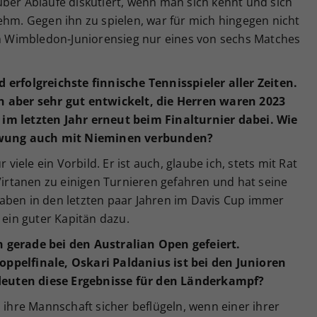
ber Abläufe diskutiert, wenn man sich kennt und sich
ehm. Gegen ihn zu spielen, war für mich hingegen nicht
 Wimbledon-Juniorensieg nur eines von sechs Matches
 erfolgreichste finnische Tennisspieler aller Zeiten.
n aber sehr gut entwickelt, die Herren waren 2023
im letzten Jahr erneut beim Finalturnier dabei. Wie
chwung auch mit Nieminen verbunden?
 viele ein Vorbild. Er ist auch, glaube ich, stets mit Rat
 Virtanen zu einigen Turnieren gefahren und hat seine
aben in den letzten paar Jahren im Davis Cup immer
 ein guter Kapitän dazu.
 gerade bei den Australian Open gefeiert.
ppelfinale, Oskari Paldanius ist bei den Junioren
euten diese Ergebnisse für den Länderkampf?
d ihre Mannschaft sicher beflügeln, wenn einer ihrer