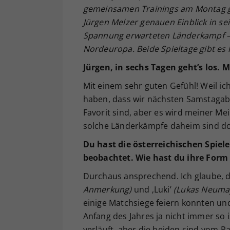
gemeinsamen Trainings am Montag gi
Jürgen Melzer genauen Einblick in s
Spannung erwarteten Länderkampf –
Nordeuropa. Beide Spieltage gibt es
Jürgen, in sechs Tagen geht’s los.
Mit einem sehr guten Gefühl! Weil ic
haben, dass wir nächsten Samstagaben
Favorit sind, aber es wird meiner M
solche Länderkämpfe daheim sind doc
Du hast die österreichischen Spiele
beobachtet. Wie hast du ihre Form 
Durchaus ansprechend. Ich glaube, das
Anmerkung)
und ‚Luki’
(Lukas Neuma
einige Matchsiege feiern konnten und
Anfang des Jahres ja nicht immer so 
verläuft, aber die beiden sind vom Ra