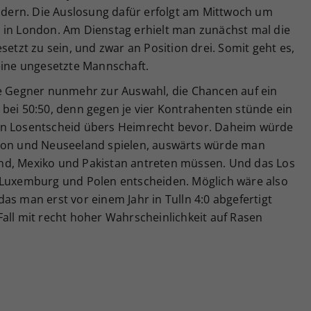
indern. Die Auslosung dafür erfolgt am Mittwoch um
 in London. Am Dienstag erhielt man zunächst mal die
setzt zu sein, und zwar an Position drei. Somit geht es,
eine ungesetzte Mannschaft.
le Gegner nunmehr zur Auswahl, die Chancen auf ein
bei 50:50, denn gegen je vier Kontrahenten stünde ein
in Losentscheid übers Heimrecht bevor. Daheim würde
anon und Neuseeland spielen, auswärts würde man
nd, Mexiko und Pakistan antreten müssen. Und das Los
 Luxemburg und Polen entscheiden. Möglich wäre also
as man erst vor einem Jahr in Tulln 4:0 abgefertigt
all mit recht hoher Wahrscheinlichkeit auf Rasen