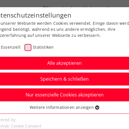
ÖTV
Landesverbände
News
tenschutzeinstellungen
 unserer Webseite werden Cookies verwendet. Einige davon wer
end-Leistungssport
Ausbildung
Services
ngend benötigt, während es uns andere ermöglichen, Ihre
zererfahrung auf unserer Webseite zu verbessern.
Essenziell
Statistiken
Alle akzeptieren
Speichern & schließen
Nur essenzielle Cookies akzeptieren
-Herren bei Auslosung
Weitere Informationen anzeigen
ssenziell
esetzt
senzielle Cookies werden für grundlegende Funktionen der
ered by
bseite benötigt. Dadurch ist gewährleistet, dass die Webseite
linski Cookie Consent