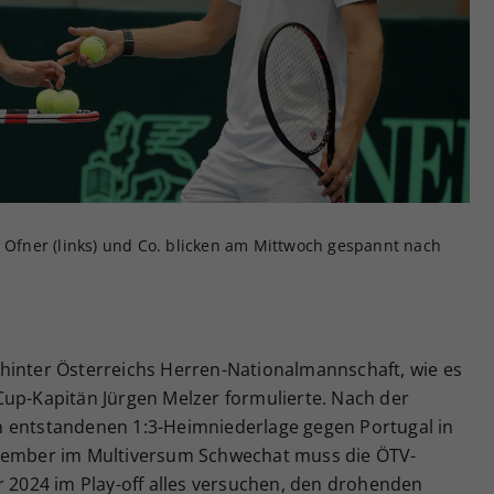
Zweck
generierte ID, für die historische Speicherung
Ihrer vorgenommen Einstellungen, falls der
Webseiten-Betreiber dies eingestellt hat.
n Ofner (links) und Co. blicken am Mittwoch gespannt nach
hinter Österreichs Herren-Nationalmannschaft, wie es
Cup-Kapitän Jürgen Melzer formulierte. Nach der
h entstandenen 1:3-Heimniederlage gegen Portugal in
ptember im Multiversum Schwechat muss die ÖTV-
r 2024 im Play-off alles versuchen, den drohenden