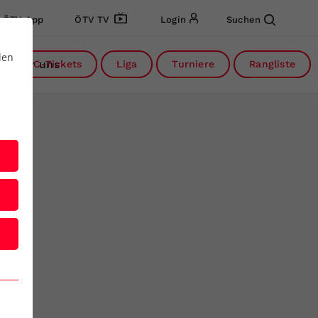
ÖTV App
ÖTV TV
Login
Suchen
den
Über uns
DC-Tickets
Liga
Turniere
Rangliste