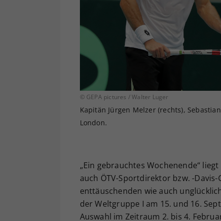
© GEPA pictures / Walter Luger
Kapitän Jürgen Melzer (rechts), Sebastia
London.
„Ein gebrauchtes Wochenende“ liegt 
auch ÖTV-Sportdirektor bzw. -Davis-
enttäuschenden wie auch unglücklic
der Weltgruppe I am 15. und 16. Se
Auswahl im Zeitraum 2. bis 4. Februa