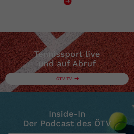
Tennissport live
und auf Abruf
ÖTV TV
Inside-In
Der Podcast des ÖTV