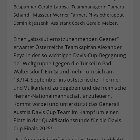
Bespanner Gerald Laposa, Teammanagerin Tamara
Dieser Wert speichert Ihre Consent-
Einstellungen. Unter anderem eine
Schandl, Masseur Werner Farmer, Physiotherapeut
zufällig generierte ID, für die
Dominik Jessenk, Assistant Coach Gerald Melzer.
Zweck
historische Speicherung Ihrer
vorgenommen Einstellungen, falls der
Einen „absolut ernstzunehmenden Gegner“
Webseiten-Betreiber dies eingestellt
erwartet Österreichs Teamkapitän Alexander
hat.
Peya in der so wichtigen Davis-Cup-Begegnung
der Weltgruppe I gegen die Türkei in Bad
Waltersdorf. Ein Grund mehr, um sich am
13./14. September ins oststeirische Thermen-
und Vulkanland zu begeben und die heimische
Herren-Nationalmannschaft anzufeuern.
Kommt vorbei und unterstützt das Generali
Austria Davis Cup Team im Kampf um einen
Platz in der Qualifikationsrunde für die Davis
Cup Finals 2025!
„Ich freue mich auf ein echtes Tennishighlight