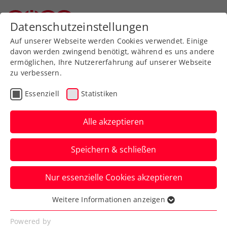
Zurück zur Newsübersicht
Datenschutzeinstellungen
Oberösterreichischer Tennisverband
Auf unserer Webseite werden Cookies verwendet. Einige
davon werden zwingend benötigt, während es uns andere
ermöglichen, Ihre Nutzererfahrung auf unserer Webseite
zu verbessern.
Davis Cup
Essenziell
Statistiken
Kommt vorbei und
unterstützt das Generali
Alle akzeptieren
Austria Davis Cup Team!
Speichern & schließen
In Bad Waltersdorf steht mit dem
Nur essenzielle Cookies akzeptieren
Länderkampf gegen die Türkei ein großes
Tennisfest bevor.
Weitere Informationen anzeigen
Essenziell
Verfasst von: Manuel Wachta, 11.09.2024
Essenzielle Cookies werden für grundlegende
Powered by