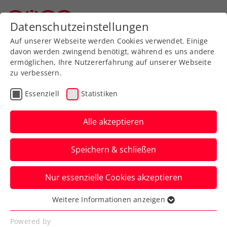
Zurück zur Newsübersicht
Datenschutzeinstellungen
Oberösterreichischer Tennisverband
Auf unserer Webseite werden Cookies verwendet. Einige
davon werden zwingend benötigt, während es uns andere
ermöglichen, Ihre Nutzererfahrung auf unserer Webseite
zu verbessern.
ATP
Turniere
Essenziell
Statistiken
Wimbledon: Erler nach
Krimi im 1. Grand-Slam-
Alle akzeptieren
Achtelfinale
Speichern & schließen
Ex-Doppelpartner Lucas Miedler verpasst
Nur essenzielle Cookies akzeptieren
dieses beim Rasenklassiker in London
hingegen recht knapp.
Weitere Informationen anzeigen
Essenziell
Verfasst von: Manuel Wachta, 04.07.2025
Essenzielle Cookies werden für grundlegende
Powered by