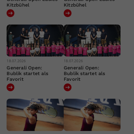
Kitzbühel
Kitzbühel
18.07.2026
18.07.2026
Generali Open:
Generali Open:
Bublik startet als
Bublik startet als
Favorit
Favorit