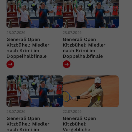
23.07.2026
23.07.2026
Generali Open
Generali Open
Kitzbühel: Miedler
Kitzbühel: Miedler
nach Krimi im
nach Krimi im
Doppelhalbfinale
Doppelhalbfinale
23.07.2026
22.07.2026
Generali Open
Generali Open
Kitzbühel: Miedler
Kitzbühel:
nach Krimi im
Vergebliche