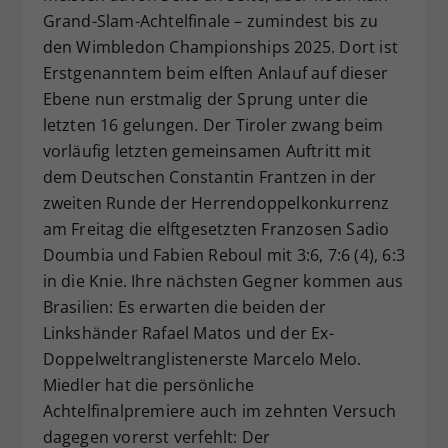
Grand-Slam-Achtelfinale – zumindest bis zu
Dieser Wert speichert Ihre Consent-
den Wimbledon Championships 2025. Dort ist
Einstellungen. Unter anderem eine
zufällig generierte ID, für die
Erstgenanntem beim elften Anlauf auf dieser
Zweck
historische Speicherung Ihrer
Ebene nun erstmalig der Sprung unter die
vorgenommen Einstellungen, falls der
letzten 16 gelungen. Der Tiroler zwang beim
Webseiten-Betreiber dies eingestellt
vorläufig letzten gemeinsamen Auftritt mit
hat.
dem Deutschen Constantin Frantzen in der
zweiten Runde der Herrendoppelkonkurrenz
am Freitag die elftgesetzten Franzosen Sadio
Doumbia und Fabien Reboul mit 3:6, 7:6 (4), 6:3
in die Knie. Ihre nächsten Gegner kommen aus
Brasilien: Es erwarten die beiden der
Linkshänder Rafael Matos und der Ex-
Doppelweltranglistenerste Marcelo Melo.
Miedler hat die persönliche
Achtelfinalpremiere auch im zehnten Versuch
dagegen vorerst verfehlt: Der