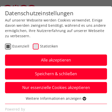
Zurück zur Newsübersicht
Datenschutzeinstellungen
Oberösterreichischer Tennisverband
Auf unserer Webseite werden Cookies verwendet. Einige
davon werden zwingend benötigt, während es uns andere
ermöglichen, Ihre Nutzererfahrung auf unserer Webseite
zu verbessern.
Turniere
ATP
Essenziell
Statistiken
Oberleitner/Schwärzler
verpassen Krönung beim
Alle akzeptieren
Generali Open Kitzbühel
Speichern & schließen
Das ÖTV-Doppel muss sich beim ATP-
Nur essenzielle Cookies akzeptieren
Heimturnier im Finale beugen. Im Einzel
triumphiert Alexander Bublik.
Weitere Informationen anzeigen
Essenziell
Verfasst von: ChatGPT / Presseaussendung / Redaktion,
Essenzielle Cookies werden für grundlegende
Powered by
26.07.2025