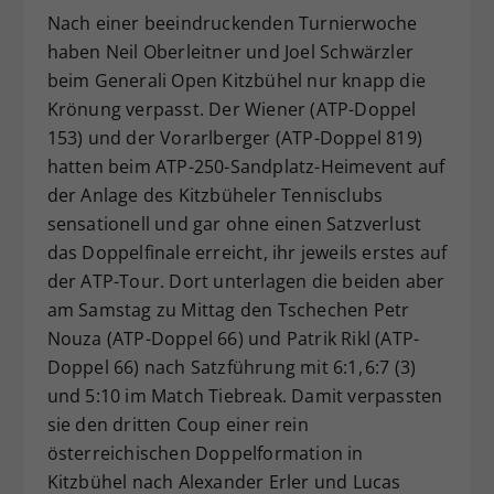
Nach einer beeindruckenden Turnierwoche
Dieser Wert speichert Ihre Consent-
haben Neil Oberleitner und Joel Schwärzler
Einstellungen. Unter anderem eine
zufällig generierte ID, für die
beim Generali Open Kitzbühel nur knapp die
Zweck
historische Speicherung Ihrer
Krönung verpasst. Der Wiener (ATP-Doppel
vorgenommen Einstellungen, falls der
153) und der Vorarlberger (ATP-Doppel 819)
Webseiten-Betreiber dies eingestellt
hatten beim ATP-250-Sandplatz-Heimevent auf
hat.
der Anlage des Kitzbüheler Tennisclubs
sensationell und gar ohne einen Satzverlust
das Doppelfinale erreicht, ihr jeweils erstes auf
der ATP-Tour. Dort unterlagen die beiden aber
am Samstag zu Mittag den Tschechen Petr
Nouza (ATP-Doppel 66) und Patrik Rikl (ATP-
Doppel 66) nach Satzführung mit 6:1, 6:7 (3)
und 5:10 im Match Tiebreak. Damit verpassten
sie den dritten Coup einer rein
österreichischen Doppelformation in
Kitzbühel nach Alexander Erler und Lucas