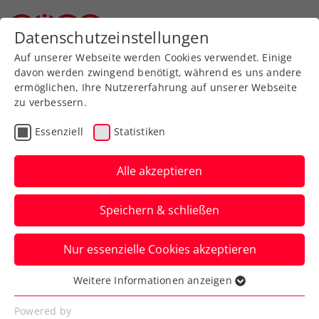
Datenschutzeinstellungen
Oberösterreichischer Tennisverband
Auf unserer Webseite werden Cookies verwendet. Einige
davon werden zwingend benötigt, während es uns andere
ermöglichen, Ihre Nutzererfahrung auf unserer Webseite
zu verbessern.
Aktuelle News
Essenziell
Statistiken
Alle akzeptieren
Speichern & schließen
Nur essenzielle Cookies akzeptieren
Weitere Informationen anzeigen
Essenziell
News filtern
Essenzielle Cookies werden für grundlegende
Powered by