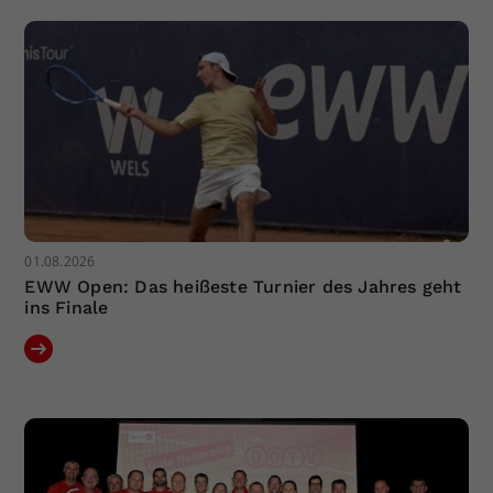
Dieser Wert speichert Ihre Consent-
Einstellungen. Unter anderem eine
zufällig generierte ID, für die
Zweck
historische Speicherung Ihrer
vorgenommen Einstellungen, falls der
Webseiten-Betreiber dies eingestellt
hat.
01.08.2026
EWW Open: Das heißeste Turnier des Jahres geht
ins Finale