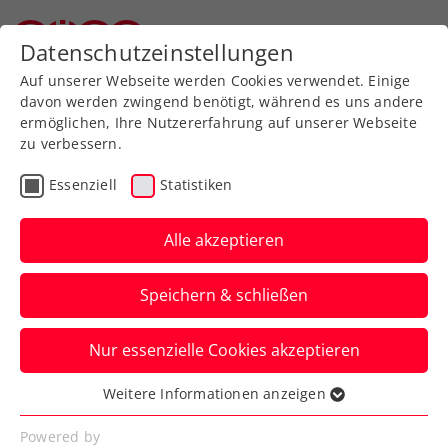
Zurück zur Newsübersicht
Datenschutzeinstellungen
Oberösterreichischer Tennisverband
Auf unserer Webseite werden Cookies verwendet. Einige
davon werden zwingend benötigt, während es uns andere
ermöglichen, Ihre Nutzererfahrung auf unserer Webseite
zu verbessern.
Allgemeine Klasse
Bundesliga
Liga
Essenziell
Statistiken
win2day Bundesliga: Linz
und Gastgeber
Alle akzeptieren
Mauthausen als große
Speichern & schließen
Gejagte
Nur essenzielle Cookies akzeptieren
Der finale Showdown der
Mannschaftsmeisterschaft in Mauthausen
Weitere Informationen anzeigen
Essenziell
bietet Spitzentennis bei freiem Eintritt.
Essenzielle Cookies werden für grundlegende
Powered by