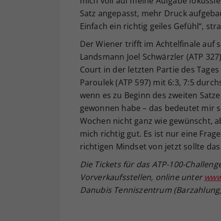
mich voll auf meine Aufgabe fokussi
Satz angepasst, mehr Druck aufgeba
Einfach ein richtig geiles Gefühl“, str
Der Wiener trifft im Achtelfinale auf
Landsmann Joel Schwärzler (ATP 327
Court in der letzten Partie des Tage
Paroulek (ATP 597) mit 6:3, 7:5 durc
wenn es zu Beginn des zweiten Satze
gewonnen habe – das bedeutet mir se
Wochen nicht ganz wie gewünscht, abe
mich richtig gut. Es ist nur eine Frag
richtigen Mindset von jetzt sollte das
Die Tickets für das ATP-100-Challeng
Vorverkaufsstellen, online unter
www
Danubis Tenniszentrum (Barzahlung) –