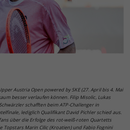
Zweck
generierte ID, für die historische Speicherung
Ihrer vorgenommen Einstellungen, falls der
Webseiten-Betreiber dies eingestellt hat.
Upper Austria Open powered by SKE (27.
April bis 4. Mai
kaum besser verlaufen können. Filip Misolic, Lukas
Schwärzler schafften beim ATP-Challenger in
lfinale, lediglich Qualifikant David Pichler schied aus.
ans über die Erfolge des rot-weiß-roten Quartetts
ie Topstars Marin Cilic (Kroatien) und Fabio Fognini