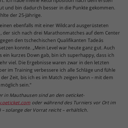
ert. Ich habe meine Returnposition nach dem ersten
ut und bin dadurch besser in die Punkte gekommen.
ahlte der 25-Jährige.
 seinen ebenfalls mit einer Wildcard ausgerüsteten
), der sich nach drei Marathonmatches auf dem Center
s gegen den tschechischen Qualifikanten Tadeás
hsetzen konnte. „Mein Level war heute ganz gut. Auch
s ein kurzes Down gab, bin ich superhappy, dass ich
hr viel. Die Ergebnisse waren zwar in den letzten
r im Training verbessere ich alle Schläge und fühle
e der Zeit, bis ich es im Match zeigen kann – mit dem
 möglich sein.“
er in Mauthausen sind an den oeticket-
.oeticket.com
oder während des Turniers vor Ort im
 solange der Vorrat reicht – erhältlich.