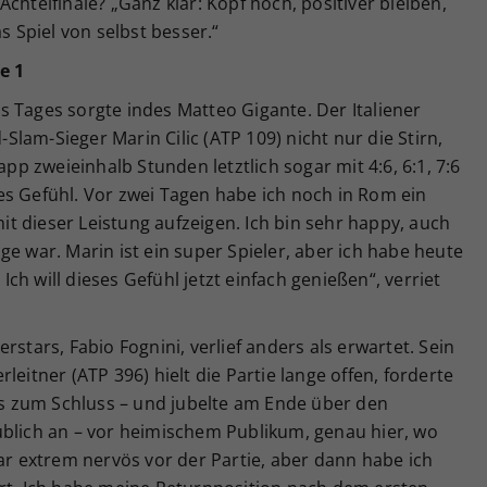
chtelfinale? „Ganz klar: Kopf hoch, positiver bleiben,
s Spiel von selbst besser.“
e 1
 Tages sorgte indes Matteo Gigante. Der Italiener
lam-Sieger Marin Cilic (ATP 109) nicht nur die Stirn,
 zweieinhalb Stunden letztlich sogar mit 4:6, 6:1, 7:6
iches Gefühl. Vor zwei Tagen habe ich noch in Rom ein
mit dieser Leistung aufzeigen. Ich bin sehr happy, auch
ge war. Marin ist ein super Spieler, aber ich habe heute
h will dieses Gefühl jetzt einfach genießen“, verriet
rstars, Fabio Fognini, verlief anders als erwartet. Sein
leitner (ATP 396) hielt die Partie lange offen, forderte
bis zum Schluss – und jubelte am Ende über den
glaublich an – vor heimischem Publikum, genau hier, wo
war extrem nervös vor der Partie, aber dann habe ich