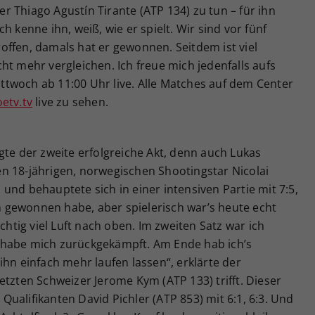
 Thiago Agustín Tirante (ATP 134) zu tun – für ihn
h kenne ihn, weiß, wie er spielt. Wir sind vor fünf
offen, damals hat er gewonnen. Seitdem ist viel
ht mehr vergleichen. Ich freue mich jedenfalls aufs
twoch ab 11:00 Uhr live. Alle Matches auf dem Center
etv.tv
live zu sehen.
gte der zweite erfolgreiche Akt, denn auch Lukas
n 18-jährigen, norwegischen Shootingstar Nicolai
und behauptete sich in einer intensiven Partie mit 7:5,
ch gewonnen habe, aber spielerisch war’s heute echt
chtig viel Luft nach oben. Im zweiten Satz war ich
 habe mich zurückgekämpft. Am Ende hab ich’s
ihn einfach mehr laufen lassen“, erklärte der
etzten Schweizer Jerome Kym (ATP 133) trifft. Dieser
ualifikanten David Pichler (ATP 853) mit 6:1, 6:3. Und