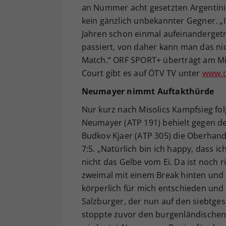
an Nummer acht gesetzten Argentinier
kein gänzlich unbekannter Gegner. „Ic
Jahren schon einmal aufeinandergetr
passiert, von daher kann man das nic
Match.“ ORF SPORT+ überträgt am Mit
Court gibt es auf ÖTV TV unter
www.o
Neumayer nimmt Auftakthürde
Nur kurz nach Misolics Kampfsieg fol
Neumayer (ATP 191) behielt gegen de
Budkov Kjaer (ATP 305) die Oberhand 
7:5. „Natürlich bin ich happy, dass i
nicht das Gelbe vom Ei. Da ist noch ri
zweimal mit einem Break hinten und
körperlich für mich entschieden und 
Salzburger, der nun auf den siebtges
stoppte zuvor den burgenländischen Q