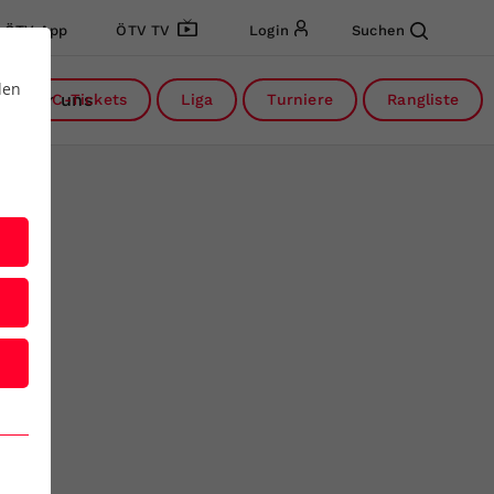
ÖTV App
ÖTV TV
Login
Suchen
den
Über uns
DC-Tickets
Liga
Turniere
Rangliste