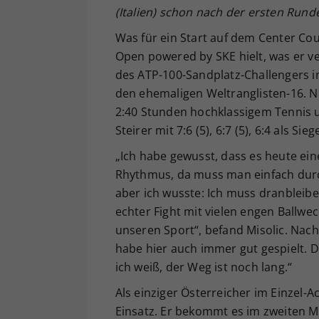
(Italien) schon nach der ersten Runde
Was für ein Start auf dem Center Co
Open powered by SKE hielt, was er v
des ATP-100-Sandplatz-Challengers in
den ehemaligen Weltranglisten-16. Ni
2:40 Stunden hochklassigem Tennis 
Steirer mit 7:6 (5), 6:7 (5), 6:4 als Sieg
„Ich habe gewusst, dass es heute ein
Rhythmus, da muss man einfach dur
aber ich wusste: Ich muss dranbleibe
echter Fight mit vielen engen Ballwec
unseren Sport“, befand Misolic. Nachs
habe hier auch immer gut gespielt. 
ich weiß, der Weg ist noch lang.“
Als einziger Österreicher im Einzel-A
Einsatz. Er bekommt es im zweiten M