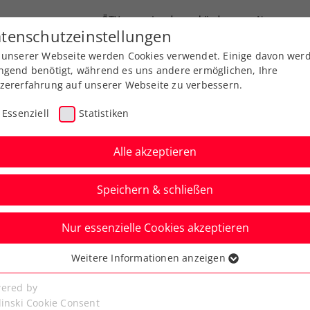
ÖTV
Landesverbände
News
tenschutzeinstellungen
 unserer Webseite werden Cookies verwendet. Einige davon wer
end-Leistungssport
Ausbildung
Services
ngend benötigt, während es uns andere ermöglichen, Ihre
zererfahrung auf unserer Webseite zu verbessern.
Essenziell
Statistiken
Alle akzeptieren
Speichern & schließen
Nur essenzielle Cookies akzeptieren
Austria Open powered
Weitere Informationen anzeigen
ssenziell
itner nimmt Fognini
senzielle Cookies werden für grundlegende Funktionen der
ered by
bseite benötigt. Dadurch ist gewährleistet, dass die Webseite
linski Cookie Consent