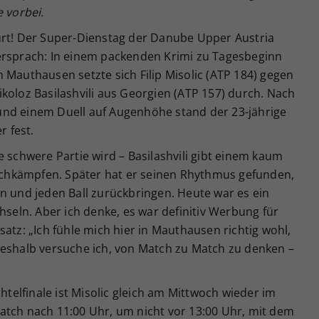
 vorbei.
urt! Der Super-Dienstag der Danube Upper Austria
ersprach: In einem packenden Krimi zu Tagesbeginn
 Mauthausen setzte sich Filip Misolic (ATP 184) gegen
koloz Basilashvili aus Georgien (ATP 157) durch. Nach
und einem Duell auf Augenhöhe stand der 23-jährige
er fest.
e schwere Partie wird – Basilashvili gibt einem kaum
chkämpfen. Später hat er seinen Rhythmus gefunden,
n und jeden Ball zurückbringen. Heute war es ein
hseln. Aber ich denke, es war definitiv Werbung für
atz: „Ich fühle mich hier in Mauthausen richtig wohl,
Deshalb versuche ich, von Match zu Match zu denken –
chtelfinale ist Misolic gleich am Mittwoch wieder im
atch nach 11:00 Uhr, um nicht vor 13:00 Uhr, mit dem