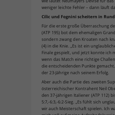
wie lautet Neumayers Devise für das A
weniger leichte Fehler – dann läuft da
Cilic und Fognini scheitern in Rund
Für die erste große Überraschung des
(ATP 195) bot dem ehemaligen Grand-S
sondern zwang den Kroaten nach knapp
(4) in die Knie. „Es ist ein unglaubl
Finale gespielt, und jetzt konnte ich 
wenn das Match eine richtige Challen
die entscheidenden Punkte gemacht. Ic
der 23-Jährige nach seinem Erfolg.
Aber auch die Partie des zweiten Supe
österreichischer Kontrahent Neil Ober
den 37-jährigen Italiener (ATP 112) 
5:7,-6:3,-6:2-Sieg. „Es fühlt sich un
wir auch Meisterschaft spielen. Ich 