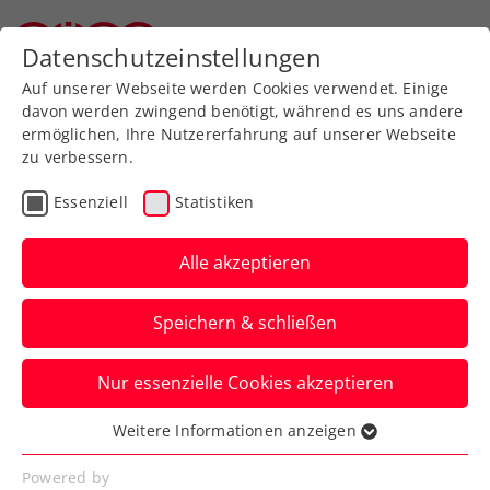
Zurück zur Newsübersicht
Datenschutzeinstellungen
Oberösterreichischer Tennisverband
Auf unserer Webseite werden Cookies verwendet. Einige
davon werden zwingend benötigt, während es uns andere
ermöglichen, Ihre Nutzererfahrung auf unserer Webseite
zu verbessern.
Turniere
ATP
Essenziell
Statistiken
Danube Upper Austria
Open powered by SKE
Alle akzeptieren
mit Doppelassen
Speichern & schließen
Erler/Miedler
Nur essenzielle Cookies akzeptieren
Auch Österreichs Spitzendoppel kommt
zum ATP-100-Challenger nach
Weitere Informationen anzeigen
Essenziell
Mauthausen.
Essenzielle Cookies werden für grundlegende
Powered by