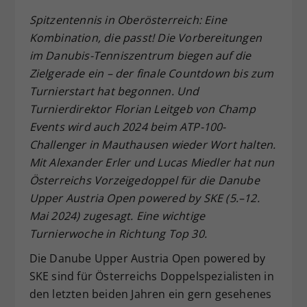
Dieser Wert speichert Ihre Consent-
Spitzentennis in Oberösterreich: Eine
Einstellungen. Unter anderem eine
Kombination, die passt! Die Vorbereitungen
zufällig generierte ID, für die
im Danubis-Tenniszentrum biegen auf die
Zweck
historische Speicherung Ihrer
Zielgerade ein – der finale Countdown bis zum
vorgenommen Einstellungen, falls der
Turnierstart hat begonnen. Und
Webseiten-Betreiber dies eingestellt
hat.
Turnierdirektor Florian Leitgeb von Champ
Events wird auch 2024 beim ATP-100-
Challenger in Mauthausen wieder Wort halten.
Mit Alexander Erler und Lucas Miedler hat nun
Österreichs Vorzeigedoppel für die Danube
Upper Austria Open powered by SKE (5.–12.
Mai 2024) zugesagt. Eine wichtige
Turnierwoche in Richtung Top 30.
Die Danube Upper Austria Open powered by
SKE sind für Österreichs Doppelspezialisten in
den letzten beiden Jahren ein gern gesehenes