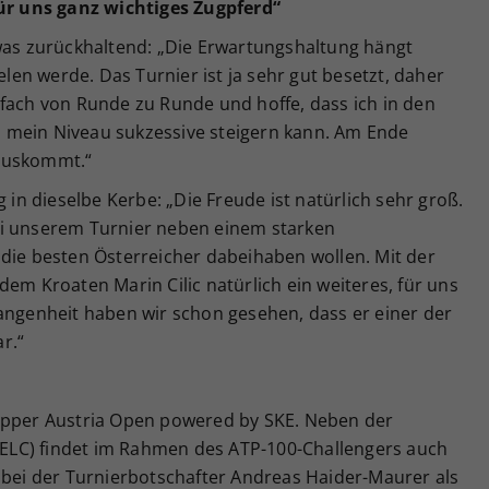
für uns ganz wichtiges Zugpferd“
twas zurückhaltend: „Die Erwartungshaltung hängt
ielen werde. Das Turnier ist ja sehr gut besetzt, daher
nfach von Runde zu Runde und hoffe, dass ich in den
 mein Niveau sukzessive steigern kann. Am Ende
rauskommt.“
g in dieselbe Kerbe: „Die Freude ist natürlich sehr groß.
ei unserem Turnier neben einem starken
 die besten Österreicher dabeihaben wollen. Mit der
dem Kroaten Marin Cilic natürlich ein weiteres, für uns
gangenheit haben wir schon gesehen, dass er einer der
r.“
 Upper Austria Open powered by SKE. Neben der
 (ELC) findet im Rahmen des ATP-100-Challengers auch
 bei der Turnierbotschafter Andreas Haider-Maurer als