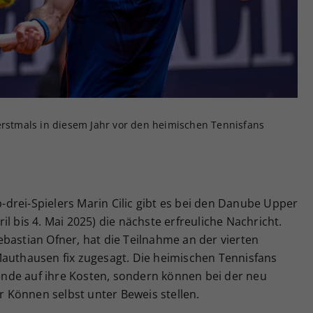
Zweck
generierte ID, für die historische Speicherung
Ihrer vorgenommen Einstellungen, falls der
Webseiten-Betreiber dies eingestellt hat.
erstmals in diesem Jahr vor den heimischen Tennisfans
drei-Spielers Marin Cilic gibt es bei den Danube Upper
l bis 4. Mai 2025) die nächste erfreuliche Nachricht.
bastian Ofner, hat die Teilnahme an der vierten
Mauthausen fix zugesagt. Die heimischen Tennisfans
nde auf ihre Kosten, sondern können bei der neu
hr Können selbst unter Beweis stellen.