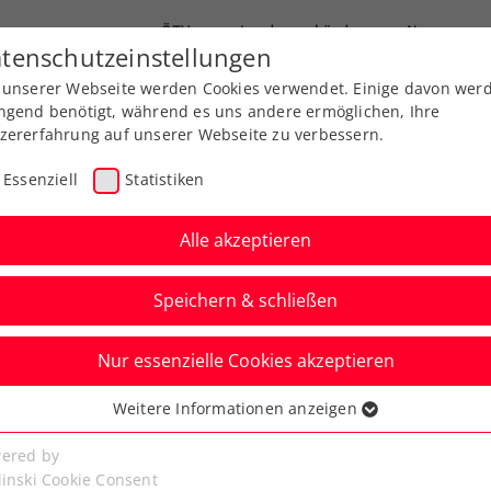
ÖTV
Landesverbände
News
tenschutzeinstellungen
 unserer Webseite werden Cookies verwendet. Einige davon wer
end-Leistungssport
Ausbildung
Services
ngend benötigt, während es uns andere ermöglichen, Ihre
zererfahrung auf unserer Webseite zu verbessern.
Essenziell
Statistiken
Alle akzeptieren
Speichern & schließen
Nur essenzielle Cookies akzeptieren
Austria Open powered
Weitere Informationen anzeigen
ssenziell
gibt Startzusage
senzielle Cookies werden für grundlegende Funktionen der
ered by
bseite benötigt. Dadurch ist gewährleistet, dass die Webseite
linski Cookie Consent