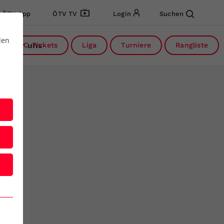
ÖTV App
ÖTV TV
Login
Suchen
den
Über uns
DC-Tickets
Liga
Turniere
Rangliste