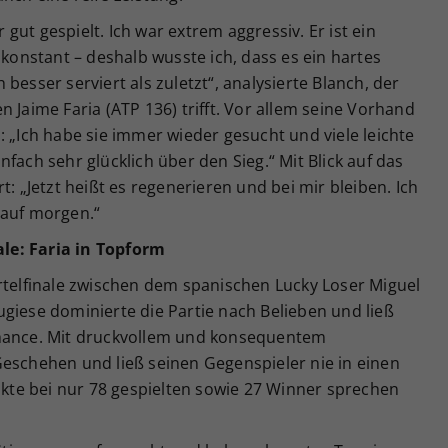
r gut gespielt. Ich war extrem aggressiv. Er ist ein
 konstant – deshalb wusste ich, dass es ein hartes
besser serviert als zuletzt“, analysierte Blanch, der
 Jaime Faria (ATP 136) trifft. Vor allem seine Vorhand
: „Ich habe sie immer wieder gesucht und viele leichte
fach sehr glücklich über den Sieg.“ Mit Blick auf das
t: „Jetzt heißt es regenerieren und bei mir bleiben. Ich
 auf morgen.“
le: Faria in Topform
rtelfinale zwischen dem spanischen Lucky Loser Miguel
giese dominierte die Partie nach Belieben und ließ
Chance. Mit druckvollem und konsequentem
Geschehen und ließ seinen Gegenspieler nie in einen
te bei nur 78 gespielten sowie 27 Winner sprechen