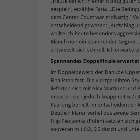
„Heute bin ich in einer richtig gut
gespielt“, erzählte Faria. „Die Bedi
dem Center Court war großartig.“ Vor
entscheidend gewesen: „Aufschlag un
wollte ich heute besonders aggressiv 
Blanch nun ein spannender Gegner: „E
entwickelt sich schnell. Ich erwarte 
Spannendes Doppelfinale erwartet
Im Doppelbewerb der Danube Upper A
Finalisten fest. Die viertgereihten 
lieferten sich mit Alex Martinez und
mussten sich jedoch knapp mit 6:7 (3
Paarung behielt im entscheidenden M
Deutlich klarer verlief das zweite Se
Filip Pieczonka (Polen) setzten sic
souverän mit 6:2, 6:2 durch und unt