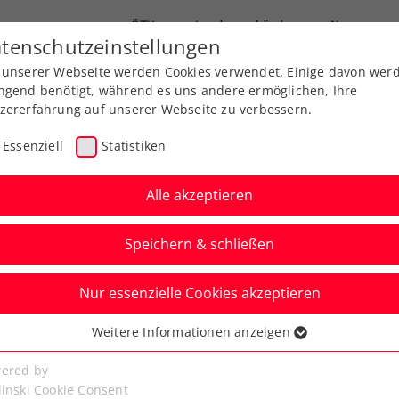
ÖTV
Landesverbände
News
tenschutzeinstellungen
 unserer Webseite werden Cookies verwendet. Einige davon wer
end-Leistungssport
Ausbildung
Services
ngend benötigt, während es uns andere ermöglichen, Ihre
zererfahrung auf unserer Webseite zu verbessern.
Essenziell
Statistiken
Alle akzeptieren
Speichern & schließen
Nur essenzielle Cookies akzeptieren
istert bei Danube
Weitere Informationen anzeigen
ssenziell
 Open powered by SKE
senzielle Cookies werden für grundlegende Funktionen der
ered by
bseite benötigt. Dadurch ist gewährleistet, dass die Webseite
linski Cookie Consent