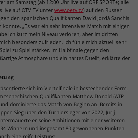
er am Samstag (ab 12:00 Uhr live auf ORF SPORT+; alle
s live auf ÖTV TV unter
www.oetv.tv
) auf den Russen
gegen den spanischen Qualifikanten David Jordà Sanchis
en konnte. „Es war ein sehr intensives Match mit einigen
be ich kurz mein Niveau verloren, aber im dritten
ich besonders zufrieden. Ich fühle mich aktuell sehr
piel zu Spiel stärker. Im Halbfinale gegen den
ßartige Atmosphäre und ein hartes Duell“, erklärte der
etung
äsentierte sich im Viertelfinale in bestechender Form.
em tschechischen Qualifikanten Matthew Donald (ATP
und dominierte das Match von Beginn an. Bereits in
pen Sieg über den Turniersieger von 2022, Jurij
ntermauerte er seine Ambitionen mit einer weiteren
n, 34 Winnern und insgesamt 80 gewonnenen Punkten
nch eine reife Leistung.