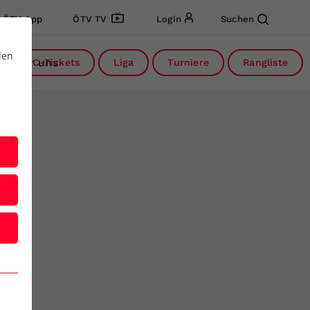
ÖTV App
ÖTV TV
Login
Suchen
den
Über uns
DC-Tickets
Liga
Turniere
Rangliste