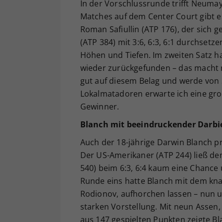
In der Vorschlussrunde trifft Neumay
Matches auf dem Center Court gibt e
Roman Safiullin (ATP 176), der sich 
(ATP 384) mit 3:6, 6:3, 6:1 durchsetz
Höhen und Tiefen. Im zweiten Satz ha
wieder zurückgefunden – das macht m
gut auf diesem Belag und werde von S
Lokalmatadoren erwarte ich eine gro
Gewinner.
Blanch mit beeindruckender Darbi
Auch der 18-jährige Darwin Blanch pr
Der US-Amerikaner (ATP 244) ließ d
540) beim 6:3, 6:4 kaum eine Chance 
Runde eins hatte Blanch mit dem knap
Rodionov, aufhorchen lassen – nun u
starken Vorstellung. Mit neun Asse
aus 147 gespielten Punkten zeigte Bla