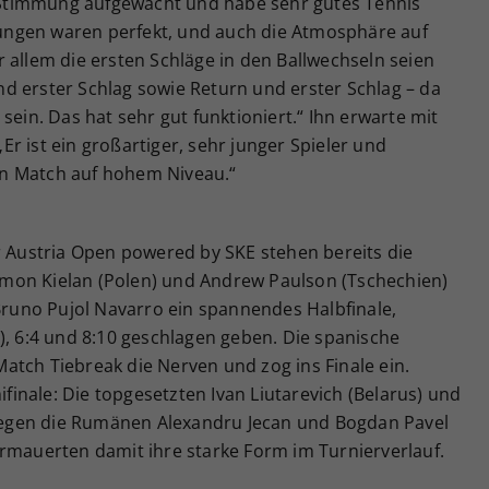
en Stimmung aufgewacht und habe sehr gutes Tennis
ngungen waren perfekt, und auch die Atmosphäre auf
 allem die ersten Schläge in den Ballwechseln seien
d erster Schlag sowie Return und erster Schlag – da
sein. Das hat sehr gut funktioniert.“ Ihn erwarte mit
r ist ein großartiger, sehr junger Spieler und
ein Match auf hohem Niveau.“
ustria Open powered by SKE stehen bereits die
Szymon Kielan (Polen) und Andrew Paulson (Tschechien)
 Bruno Pujol Navarro ein spannendes Halbfinale,
), 6:4 und 8:10 geschlagen geben. Die spanische
atch Tiebreak die Nerven und zog ins Finale ein.
mifinale: Die topgesetzten Ivan Liutarevich (Belarus) und
h gegen die Rumänen Alexandru Jecan und Bogdan Pavel
ermauerten damit ihre starke Form im Turnierverlauf.