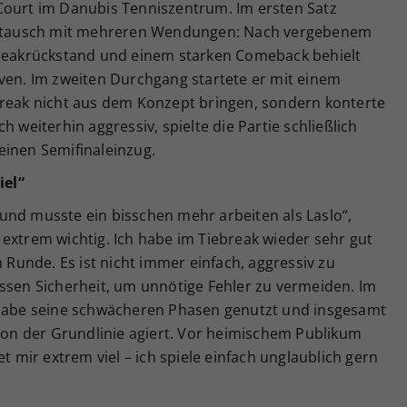
Court im Danubis Tenniszentrum. Im ersten Satz
gabtausch mit mehreren Wendungen: Nach vergebenem
Breakrückstand und einem starken Comeback behielt
rven. Im zweiten Durchgang startete er mit einem
break nicht aus dem Konzept bringen, sondern konterte
h weiterhin aggressiv, spielte die Partie schließlich
einen Semifinaleinzug.
iel“
rt und musste ein bisschen mehr arbeiten als Laslo“,
extrem wichtig. Ich habe im Tiebreak wieder sehr gut
n Runde. Es ist nicht immer einfach, aggressiv zu
issen Sicherheit, um unnötige Fehler zu vermeiden. Im
 habe seine schwächeren Phasen genutzt und insgesamt
 von der Grundlinie agiert. Vor heimischem Publikum
et mir extrem viel – ich spiele einfach unglaublich gern