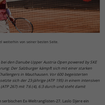
Zweck
generierte ID, für die historische Speicherung
Ihrer vorgenommen Einstellungen, falls der
Webseiten-Betreiber dies eingestellt hat.
 weiterhin von seiner besten Seite.
 bei den Danube Upper Austria Open powered by SKE
sterung: Der Salzburger kämpft sich mit einer starken
Challengers in Mauthausen. Vor 600 begeisterten
tzte sich der 23-Jährige (ATP 195) in einem intensiven
(ATP 267) mit 7:6 (4), 6:3 durch und steht damit
 serbischen Ex-Weltranglisten-27. Laslo Djere ein