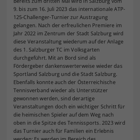
Bereits zum dritten Mal wird in Salzburg vom
Dieser Wert speichert Ihre Consent-
9. bis zum 16. Juli 2023 das internationale ATP-
Einstellungen. Unter anderem eine
125-Challenger-Turnier zur Austragung
zufällig generierte ID, für die
gelangen. Nach der erfreulichen Premiere im
Zweck
historische Speicherung Ihrer
Jahr 2022 im Zentrum der Stadt Salzburg wird
vorgenommen Einstellungen, falls der
diese Veranstaltung wiederum auf der Anlage
Webseiten-Betreiber dies eingestellt
hat.
des 1. Salzburger TC im Volksgarten
durchgeführt. Mit an Bord sind als
Fördergeber dankenswerterweise wieder das
Sportland Salzburg und die Stadt Salzburg.
Ebenfalls konnte auch der Österreichische
Tennisverband wieder als Unterstützer
gewonnen werden, sind derartige
Veranstaltungen doch ein wichtiger Schritt für
die heimischen Spieler auf dem Weg nach
oben in die Spitze des Tennissports. 2023 wird
das Turnier auch für Familien ein Erlebnis
werden: Es werden im Bereich des