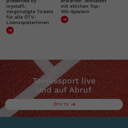
presented by
erwarten Tennisfest
mystaff.:
mit etlichen Top-
Vergünstigte Tickets
100-Spielern
für alle ÖTV-
LizenzspielerInnen
Tennissport live
und auf Abruf
ÖTV TV