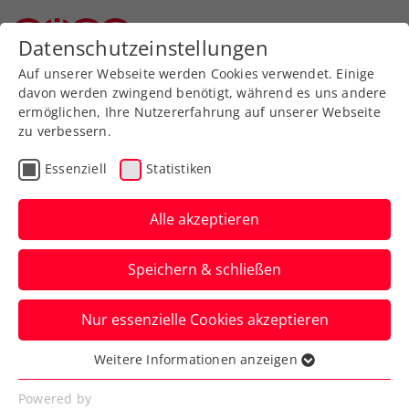
Zurück zur Newsübersicht
Datenschutzeinstellungen
Oberösterreichischer Tennisverband
Auf unserer Webseite werden Cookies verwendet. Einige
davon werden zwingend benötigt, während es uns andere
ermöglichen, Ihre Nutzererfahrung auf unserer Webseite
zu verbessern.
Turniere
Essenziell
Statistiken
ATP-Spitzentennis mitten
im Stadtzentrum:
Alle akzeptieren
Salzburg Open gehen
Speichern & schließen
2023 in die 3. Auflage
Nur essenzielle Cookies akzeptieren
Der ATP-125-Sandplatz-Challenger findet
auch diesen Sommer beim 1. Salzburger
Weitere Informationen anzeigen
Essenziell
TC im Volksgarten statt.
Essenzielle Cookies werden für grundlegende
Powered by