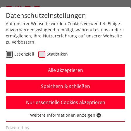
Zurück zur Newsübersicht
Datenschutzeinstellungen
Oberösterreichischer Tennisverband
Auf unserer Webseite werden Cookies verwendet. Einige
davon werden zwingend benötigt, während es uns andere
ermöglichen, Ihre Nutzererfahrung auf unserer Webseite
zu verbessern.
Turniere
ATP
Essenziell
Statistiken
Sparkasse Salzburg Open
2024 presented by
Alle akzeptieren
Reform: Talentproben der
Speichern & schließen
ÖTV-Asse
Nur essenzielle Cookies akzeptieren
Dennoch ereilt Manuel Lazic, Matthias
Ujvary und Syl Gaxherri das Aus in der
Weitere Informationen anzeigen
Essenziell
ersten Qualifikationsrunde.
Essenzielle Cookies werden für grundlegende
Powered by