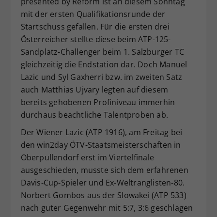
presented by Reform ist an diesem Sonntag
Dieser Wert speichert Ihre Consent-
mit der ersten Qualifikationsrunde der
Einstellungen. Unter anderem eine
Startschuss gefallen. Für die ersten drei
zufällig generierte ID, für die
Österreicher stellte diese beim ATP-125-
Zweck
historische Speicherung Ihrer
Sandplatz-Challenger beim 1. Salzburger TC
vorgenommen Einstellungen, falls der
gleichzeitig die Endstation dar. Doch Manuel
Webseiten-Betreiber dies eingestellt
hat.
Lazic und Syl Gaxherri bzw. im zweiten Satz
auch Matthias Ujvary legten auf diesem
bereits gehobenen Profiniveau immerhin
durchaus beachtliche Talentproben ab.
Der Wiener Lazic (ATP 1916), am Freitag bei
den win2day ÖTV-Staatsmeisterschaften in
Oberpullendorf erst im Viertelfinale
ausgeschieden, musste sich dem erfahrenen
Davis-Cup-Spieler und Ex-Weltranglisten-80.
Norbert Gombos aus der Slowakei (ATP 533)
nach guter Gegenwehr mit 5:7, 3:6 geschlagen