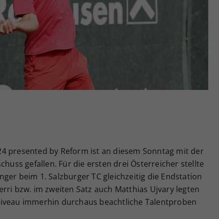
Zweck
generierte ID, für die historische Speicherung
Ihrer vorgenommen Einstellungen, falls der
Webseiten-Betreiber dies eingestellt hat.
4 presented by Reform ist an diesem Sonntag mit der
chuss gefallen. Für die ersten drei Österreicher stellte
ger beim 1. Salzburger TC gleichzeitig die Endstation
rri bzw. im zweiten Satz auch Matthias Ujvary legten
niveau immerhin durchaus beachtliche Talentproben