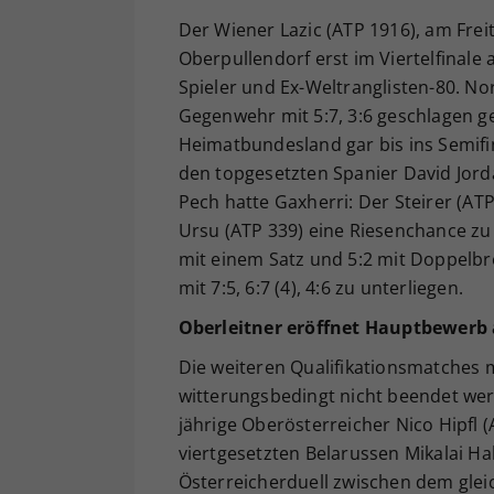
Der Wiener Lazic (ATP 1916), am Fre
Oberpullendorf erst im Viertelfinal
Spieler und Ex-Weltranglisten-80. N
Gegenwehr mit 5:7, 3:6 geschlagen g
Heimatbundesland gar bis ins Semif
den topgesetzten Spanier David Jordà
Pech hatte Gaxherri: Der Steirer (AT
Ursu (ATP 339) eine Riesenchance zu
mit einem Satz und 5:2 mit Doppelbr
mit 7:5, 6:7 (4), 4:6 zu unterliegen.
Oberleitner eröffnet Hauptbewerb a
Die weiteren Qualifikationsmatches 
witterungsbedingt nicht beendet werd
jährige Oberösterreicher Nico Hipfl 
viertgesetzten Belarussen Mikalai Ha
Österreicherduell zwischen dem gleic