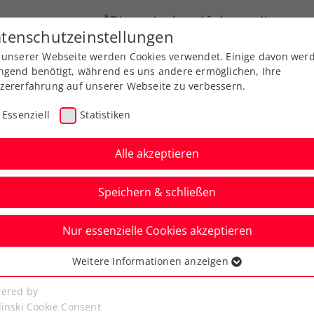
ÖTV
Landesverbände
News
tenschutzeinstellungen
 unserer Webseite werden Cookies verwendet. Einige davon wer
end-Leistungssport
Ausbildung
Services
ngend benötigt, während es uns andere ermöglichen, Ihre
zererfahrung auf unserer Webseite zu verbessern.
Essenziell
Statistiken
Alle akzeptieren
Speichern & schließen
Nur essenzielle Cookies akzeptieren
zburg Open 2024
Weitere Informationen anzeigen
ssenziell
eform: Talentproben
senzielle Cookies werden für grundlegende Funktionen der
ered by
bseite benötigt. Dadurch ist gewährleistet, dass die Webseite
linski Cookie Consent