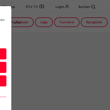
ÖTV App
ÖTV TV
Login
Suchen
den
Über uns
DC-Tickets
Liga
Turniere
Rangliste