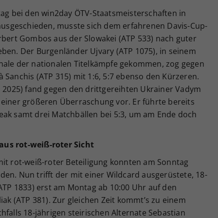
itag bei den win2day ÖTV-Staatsmeisterschaften in
e ausgeschieden, musste sich dem erfahrenen Davis-Cup-
orbert Gombos aus der Slowakei (ATP 533) nach guter
eben. Der Burgenländer Ujvary (ATP 1075), in seinem
inale der nationalen Titelkämpfe gekommen, zog gegen
 Sanchis (ATP 315) mit 1:6, 5:7 ebenso den Kürzeren.
P 2025) fand gegen den drittgereihten Ukrainer Vadym
 einer größeren Überraschung vor. Er führte bereits
eak samt drei Matchbällen bei 5:3, um am Ende doch
us rot-weiß-roter Sicht
mit rot-weiß-roter Beteiligung konnten am Sonntag
en. Nun trifft der mit einer Wildcard ausgerüstete, 18-
(ATP 1833) erst am Montag ab 10:00 Uhr auf den
liak (ATP 381). Zur gleichen Zeit kommt’s zu einem
hfalls 18-jährigen steirischen Alternate Sebastian