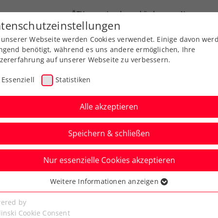
ÖTV
Landesverbände
News
tenschutzeinstellungen
 unserer Webseite werden Cookies verwendet. Einige davon wer
end-Leistungssport
Ausbildung
Services
ngend benötigt, während es uns andere ermöglichen, Ihre
zererfahrung auf unserer Webseite zu verbessern.
Essenziell
Statistiken
Alle akzeptieren
Speichern & schließen
iga
Nur essenzielle Cookies akzeptieren
in der win2day
Weitere Informationen anzeigen
ssenziell
iumphe für Linz und
senzielle Cookies werden für grundlegende Funktionen der
ered by
bseite benötigt. Dadurch ist gewährleistet, dass die Webseite
linski Cookie Consent