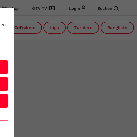
ÖTV App
ÖTV TV
Login
Suchen
den
Über uns
DC-Tickets
Liga
Turniere
Rangliste