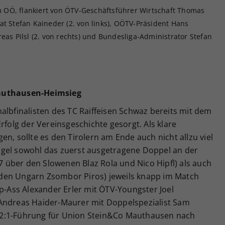
 OÖ, flankiert von ÖTV-Geschäftsführer Wirtschaft Thomas
at Stefan Kaineder (2. von links), OÖTV-Präsident Hans
eas Pilsl (2. von rechts) und Bundesliga-Administrator Stefan
Mauthausen-Heimsieg
albfinalisten des TC Raiffeisen Schwaz bereits mit dem
rfolg der Vereinsgeschichte gesorgt. Als klare
n, sollte es den Tirolern am Ende auch nicht allzu viel
ngel sowohl das zuerst ausgetragene Doppel an der
:7 über den Slowenen Blaz Rola und Nico Hipfl) als auch
er den Ungarn Zsombor Piros) jeweils knapp im Match
up-Ass Alexander Erler mit ÖTV-Youngster Joel
 Andreas Haider-Maurer mit Doppelspezialist Sam
 2:1-Führung für Union Stein&Co Mauthausen nach