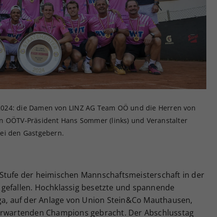
Zweck
generierte ID, für die historische Speicherung
Ihrer vorgenommen Einstellungen, falls der
Webseiten-Betreiber dies eingestellt hat.
2024: die Damen von LINZ AG Team OÖ und die Herren von
n OÖTV-Präsident Hans Sommer (links) und Veranstalter
 bei den Gastgebern.
Stufe der heimischen Mannschaftsmeisterschaft in der
 gefallen. Hochklassig besetzte und spannende
iga, auf der Anlage von Union Stein&Co Mauthausen,
 erwartenden Champions gebracht. Der Abschlusstag