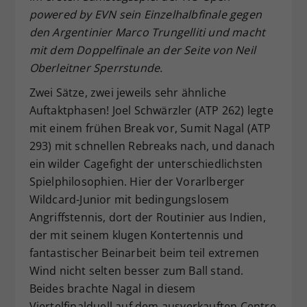
powered by EVN sein Einzelhalbfinale gegen
Dieser Wert speichert Ihre Consent-
den Argentinier Marco Trungelliti und macht
Einstellungen. Unter anderem eine
zufällig generierte ID, für die
mit dem Doppelfinale an der Seite von Neil
Zweck
historische Speicherung Ihrer
Oberleitner Sperrstunde.
vorgenommen Einstellungen, falls der
Zwei Sätze, zwei jeweils sehr ähnliche
Webseiten-Betreiber dies eingestellt
hat.
Auftaktphasen! Joel Schwärzler (ATP 262) legte
mit einem frühen Break vor, Sumit Nagal (ATP
293) mit schnellen Rebreaks nach, und danach
ein wilder Cagefight der unterschiedlichsten
Spielphilosophien. Hier der Vorarlberger
Wildcard-Junior mit bedingungslosem
Angriffstennis, dort der Routinier aus Indien,
der mit seinem klugen Kontertennis und
fantastischer Beinarbeit beim teil extremen
Wind nicht selten besser zum Ball stand.
Beides brachte Nagal in diesem
Viertelfinalduell auf dem ausverkauften Centre