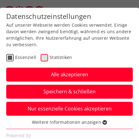
Zurück zur Newsübersicht
Datenschutzeinstellungen
Oberösterreichischer Tennisverband
Auf unserer Webseite werden Cookies verwendet. Einige
davon werden zwingend benötigt, während es uns andere
ermöglichen, Ihre Nutzererfahrung auf unserer Webseite
zu verbessern.
Turniere
ATP
Essenziell
Statistiken
NÖ Open powered by
EVN: Heißer Samstag für
Alle akzeptieren
Schwärzler
Speichern & schließen
Das ÖTV-Ass steht beim ATP-Challenger
Nur essenzielle Cookies akzeptieren
in Tulln im Semifinale. Zum Duell mit
Sandro Kopp kommt es nicht.
Weitere Informationen anzeigen
Essenziell
Verfasst von: Presseaussendung / Redaktion, 05.09.2025
Essenzielle Cookies werden für grundlegende
Powered by