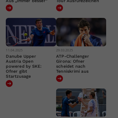
Aus „immer besser“
Tour Ausrufezeichen
11.04.2025
29.03.2025
Danube Upper
ATP-Challenger
Austria Open
Girona: Ofner
powered by SKE:
scheidet nach
Ofner gibt
Tenniskrimi aus
Startzusage