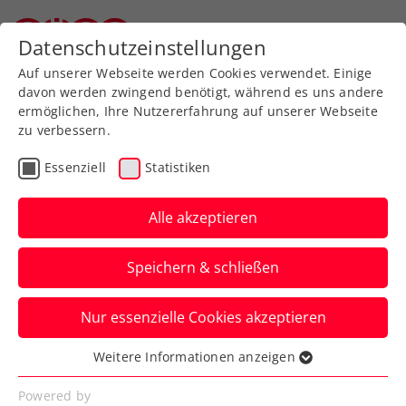
Zurück zur Newsübersicht
Datenschutzeinstellungen
Oberösterreichischer Tennisverband
Auf unserer Webseite werden Cookies verwendet. Einige
davon werden zwingend benötigt, während es uns andere
ermöglichen, Ihre Nutzererfahrung auf unserer Webseite
zu verbessern.
ATP
Turniere
Essenziell
Statistiken
Khachanov besiegt:
Erfolgslauf von Ofner in
Alle akzeptieren
Genf geht weiter
Speichern & schließen
In der Doppelkonkurrenz steht auch
Nur essenzielle Cookies akzeptieren
Lucas Miedler beim ATP-Turnier in der
Schweiz bereits im Halbfinale.
Weitere Informationen anzeigen
Essenziell
Verfasst von: Manuel Wachta, 22.05.2025
Essenzielle Cookies werden für grundlegende
Powered by