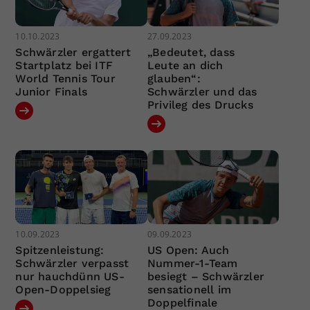
10.10.2023
27.09.2023
Schwärzler ergattert
„Bedeutet, dass
Startplatz bei ITF
Leute an dich
World Tennis Tour
glauben“:
Junior Finals
Schwärzler und das
Privileg des Drucks
10.09.2023
09.09.2023
Spitzenleistung:
US Open: Auch
Schwärzler verpasst
Nummer-1-Team
nur hauchdünn US-
besiegt – Schwärzler
Open-Doppelsieg
sensationell im
Doppelfinale