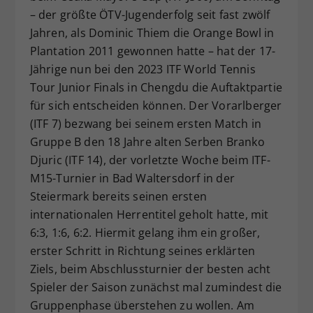
– der größte ÖTV-Jugenderfolg seit fast zwölf
Dieser Wert speichert Ihre Consent-
Jahren, als Dominic Thiem die Orange Bowl in
Einstellungen. Unter anderem eine
zufällig generierte ID, für die
Plantation 2011 gewonnen hatte – hat der 17-
Zweck
historische Speicherung Ihrer
Jährige nun bei den 2023 ITF World Tennis
vorgenommen Einstellungen, falls der
Tour Junior Finals in Chengdu die Auftaktpartie
Webseiten-Betreiber dies eingestellt
für sich entscheiden können. Der Vorarlberger
hat.
(ITF 7) bezwang bei seinem ersten Match in
Gruppe B den 18 Jahre alten Serben Branko
Djuric (ITF 14), der vorletzte Woche beim ITF-
M15-Turnier in Bad Waltersdorf in der
Steiermark bereits seinen ersten
internationalen Herrentitel geholt hatte, mit
6:3, 1:6, 6:2. Hiermit gelang ihm ein großer,
erster Schritt in Richtung seines erklärten
Ziels, beim Abschlussturnier der besten acht
Spieler der Saison zunächst mal zumindest die
Gruppenphase überstehen zu wollen. Am