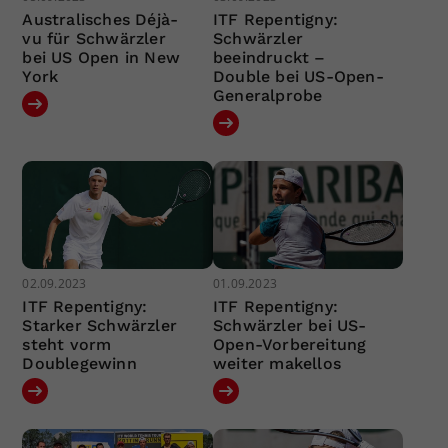
Australisches Déjà-
ITF Repentigny:
vu für Schwärzler
Schwärzler
bei US Open in New
beeindruckt –
York
Double bei US-Open-
Generalprobe
02.09.2023
01.09.2023
ITF Repentigny:
ITF Repentigny:
Starker Schwärzler
Schwärzler bei US-
steht vorm
Open-Vorbereitung
Doublegewinn
weiter makellos