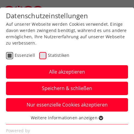
Zurück zur Newsübersicht
Datenschutzeinstellungen
Oberösterreichischer Tennisverband
Auf unserer Webseite werden Cookies verwendet. Einige
davon werden zwingend benötigt, während es uns andere
ermöglichen, Ihre Nutzererfahrung auf unserer Webseite
zu verbessern.
Turniere
Kids & Jugend
ITF
Essenziell
Statistiken
ITF Junior Finals:
Schwärzler feiert auch in
Alle akzeptieren
Chengdu Auftakterfolg
Speichern & schließen
Der ÖTV-Vertragsspieler gewinnt sein
Nur essenzielle Cookies akzeptieren
erstes Gruppenspiel beim
Abschlussturnier in China in drei Sätzen.
Weitere Informationen anzeigen
Essenziell
Verfasst von: Manuel Wachta, 18.10.2023
Essenzielle Cookies werden für grundlegende
Powered by