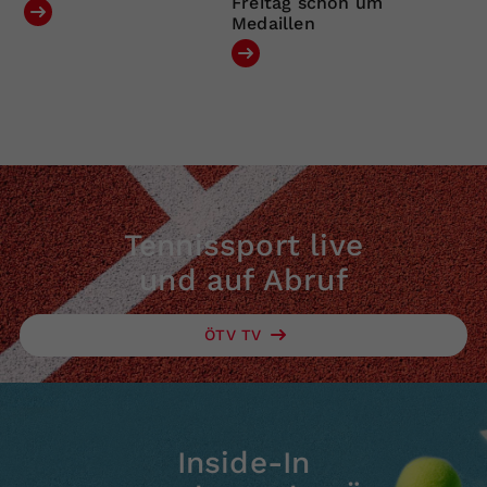
Freitag schon um
Medaillen
Tennissport live
und auf Abruf
ÖTV TV
Inside-In