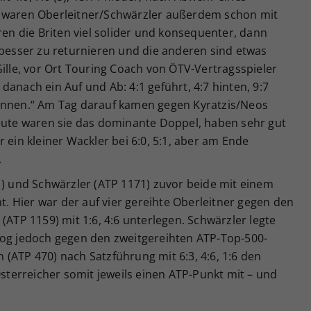
i waren Oberleitner/Schwärzler außerdem schon mit
ren die Briten viel solider und konsequenter, dann
 besser zu returnieren und die anderen sind etwas
Gille, vor Ort Touring Coach von ÖTV-Vertragsspieler
anach ein Auf und Ab: 4:1 geführt, 4:7 hinten, 9:7
wonnen.“ Am Tag darauf kamen gegen Kyratzis/Neos
Heute waren sie das dominante Doppel, haben sehr gut
 ein kleiner Wackler bei 6:0, 5:1, aber am Ende
.
1) und Schwärzler (ATP 1171) zuvor beide mit einem
ht. Hier war der auf vier gereihte Oberleitner gegen den
(ATP 1159) mit 1:6, 4:6 unterlegen. Schwärzler legte
zog jedoch gegen den zweitgereihten ATP-Top-500-
(ATP 470) nach Satzführung mit 6:3, 4:6, 1:6 den
erreicher somit jeweils einen ATP-Punkt mit – und