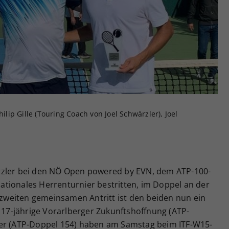
Zweck
generierte ID, für die historische Speicherung
Ihrer vorgenommen Einstellungen, falls der
Webseiten-Betreiber dies eingestellt hat.
hilip Gille (Touring Coach von Joel Schwärzler), Joel
rzler bei den NÖ Open powered by EVN, dem ATP-100-
rnationales Herrenturnier bestritten, im Doppel an der
m zweiten gemeinsamen Antritt ist den beiden nun ein
t 17-jährige Vorarlberger Zukunftshoffnung (ATP-
ner (ATP-Doppel 154) haben am Samstag beim ITF-W15-