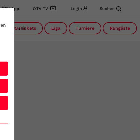
ÖTV App
ÖTV TV
Login
Suchen
den
Über uns
DC-Tickets
Liga
Turniere
Rangliste