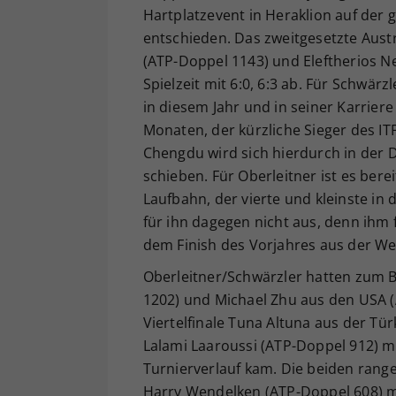
Hartplatzevent in Heraklion auf der 
entschieden. Das zweitgesetzte Austro
(ATP-Doppel 1143) und Eleftherios 
Spielzeit mit 6:0, 6:3 ab. Für Schwär
in diesem Jahr und in seiner Karriere
Monaten, der kürzliche Sieger des ITF
Chengdu wird sich hierdurch in der 
schieben. Für Oberleitner ist es bere
Laufbahn, der vierte und kleinste in
für ihn dagegen nicht aus, denn ihm f
dem Finish des Vorjahres aus der We
Oberleitner/Schwärzler hatten zum B
1202) und Michael Zhu aus den USA (A
Viertelfinale Tuna Altuna aus der T
Lalami Laaroussi (ATP-Doppel 912) m
Turnierverlauf kam. Die beiden rang
Harry Wendelken (ATP-Doppel 608) mit