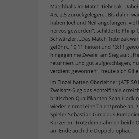
Matchballs im Match Tiebreak. Dabe
4:6, 2:5 zurückgelegen: „Bis dahin wa
haben Joel und Neil angefangen, viel
nervös geworden“, schilderte Philip 
Schwärzler. „Das Match Tiebreak war d
geführt, 10:11 hinten und 13:11 ge
hingegen nie Zweifel am Sieg auf: „
returniert und gut aufgeschlagen, nur
verdient gewonnen“, freute sich Gille
Im Einzel hatten Oberleitner (ATP 50
Zweisatz-Sieg das Achtelfinale erreic
britischen Qualifikanten Sean Hodkin 
wieder einmal eine Talentprobe ab, 
Spieler Sebastian Gima aus Rumänien 
Kürzeren. Trotzdem nahmen beide Öst
am Ende auch die Doppeltrophäe.