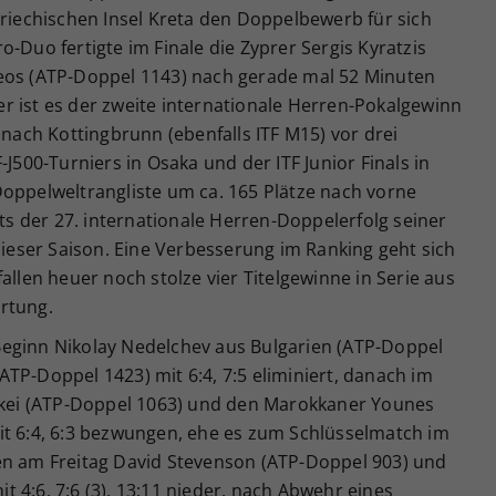
griechischen Insel Kreta den Doppelbewerb für sich
-Duo fertigte im Finale die Zyprer Sergis Kyratzis
Neos (ATP-Doppel 1143) nach gerade mal 52 Minuten
zler ist es der zweite internationale Herren-Pokalgewinn
 nach Kottingbrunn (ebenfalls ITF M15) vor drei
-J500-Turniers in Osaka und der ITF Junior Finals in
Doppelweltrangliste um ca. 165 Plätze nach vorne
its der 27. internationale Herren-Doppelerfolg seiner
 dieser Saison. Eine Verbesserung im Ranking geht sich
allen heuer noch stolze vier Titelgewinne in Serie aus
rtung.
eginn Nikolay Nedelchev aus Bulgarien (ATP-Doppel
TP-Doppel 1423) mit 6:4, 7:5 eliminiert, danach im
ürkei (ATP-Doppel 1063) und den Marokkaner Younes
it 6:4, 6:3 bezwungen, ehe es zum Schlüsselmatch im
en am Freitag David Stevenson (ATP-Doppel 903) und
 4:6, 7:6 (3), 13:11 nieder, nach Abwehr eines