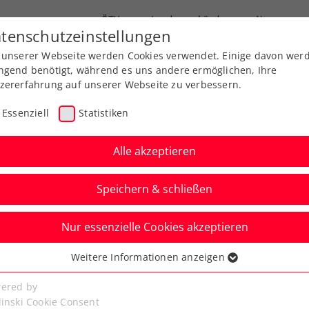
ÖTV
Landesverbände
News
tenschutzeinstellungen
 unserer Webseite werden Cookies verwendet. Einige davon wer
end-Leistungssport
Ausbildung
Services
ngend benötigt, während es uns andere ermöglichen, Ihre
zererfahrung auf unserer Webseite zu verbessern.
Essenziell
Statistiken
Alle akzeptieren
Speichern & schließen
Nur essenzielle Cookies akzeptieren
Weitere Informationen anzeigen
ssenziell
hwärzler in 52 Minuten
senzielle Cookies werden für grundlegende Funktionen der
ered by
bseite benötigt. Dadurch ist gewährleistet, dass die Webseite
linski Cookie Consent