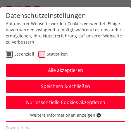
Zurück zur Newsübersicht
Datenschutzeinstellungen
Oberösterreichischer Tennisverband
Auf unserer Webseite werden Cookies verwendet. Einige
davon werden zwingend benötigt, während es uns andere
ermöglichen, Ihre Nutzererfahrung auf unserer Webseite
zu verbessern.
Turniere
ATP
Essenziell
Statistiken
Wimbledon: Starke
Leistung von
Alle akzeptieren
Erler/Miedler bleibt
Speichern & schließen
unbelohnt
Nur essenzielle Cookies akzeptieren
Das ÖTV-Davis-Cup-Doppel unterliegt
beim Rasenklassiker in London dem
Weitere Informationen anzeigen
Essenziell
Nummer-neun-Duo.
Essenzielle Cookies werden für grundlegende
Powered by