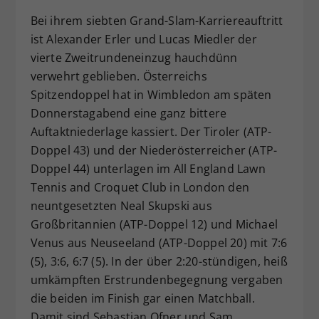
Dieser Wert speichert Ihre Consent-
Bei ihrem siebten Grand-Slam-Karriereauftritt
Einstellungen. Unter anderem eine
ist Alexander Erler und Lucas Miedler der
zufällig generierte ID, für die
vierte Zweitrundeneinzug hauchdünn
Zweck
historische Speicherung Ihrer
verwehrt geblieben. Österreichs
vorgenommen Einstellungen, falls der
Spitzendoppel hat in Wimbledon am späten
Webseiten-Betreiber dies eingestellt
hat.
Donnerstagabend eine ganz bittere
Auftaktniederlage kassiert. Der Tiroler (ATP-
Doppel 43) und der Niederösterreicher (ATP-
Doppel 44) unterlagen im All England Lawn
Tennis and Croquet Club in London den
neuntgesetzten Neal Skupski aus
Großbritannien (ATP-Doppel 12) und Michael
Venus aus Neuseeland (ATP-Doppel 20) mit 7:6
(5), 3:6, 6:7 (5). In der über 2:20-stündigen, heiß
umkämpften Erstrundenbegegnung vergaben
die beiden im Finish gar einen Matchball.
Damit sind Sebastian Ofner und Sam